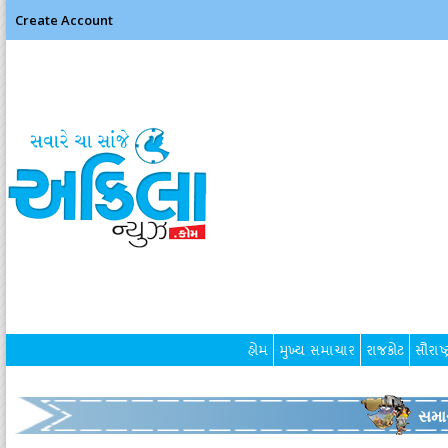
Create Account
હોમ
મુખ્ય સમાચાર
રાજકોટ
સૌરાષ્ટ
સમા