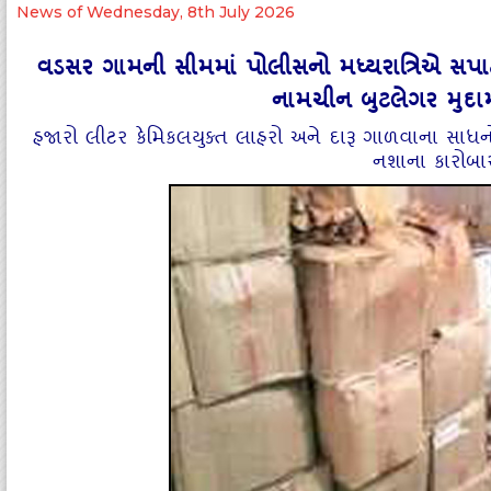
News of Wednesday, 8th July 2026
વડસર ગામની સીમમાં પોલીસનો મધ્યરાત્રિએ સપાટો:
નામચીન બુટલેગર મુદા
હજારો લીટર કેમિકલયુક્ત લાહરો અને દારૂ ગાળવાના સાધનો 
નશાના કારોબા