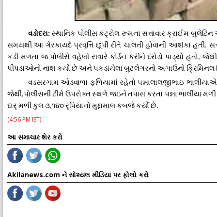
વડોદરા
સ્થાનિક
પોલીસ
કંટ્રોલ
રૂમના
સત્તાવાર
ક્રાઈમ
બુલેટિન
:
સમયથી
આ
ગેરકાયદે
પ્રવૃત્તિ
છૂપી
રીતે
ચાલતી
હોવાની
આશંકા
હતી
સત
.
કડી
મળતા
જ
પોલીસે
વહેલી
સવારે
કોર્ડન
કરીને
દરોડો
પાડ્યો
હતો
જેથી
,
પીપડાઓનો
નાશ
કર્યો
છે
અને
પકડાયેલા
બુટલેગરનો
અગાઉનો
ક્રિમિનલ
વડસરગામ
ઓડવાળા
ફળિયામાં
રહેતો
પન્નાલાલજીભાઇ
ભાલીયાએ
જેથી
પોલીસની
ટીમે
ઉપરોક્ત
સ્થળે
જઇને
તપાસ
કરતા
પન્ના
ભાલીયા
મળી
,
દારૃ
મળી
કુલ
૩
૧૪૦
રૃપિયાનો
મુદ્દામાલ
કબજે
કર્યો
છે
,
.
(4:56 PM IST)
આ સમાચાર શેર કરો
Akilanews.com ને સોશ્યલ મીડિયા પર ફોલો કરો