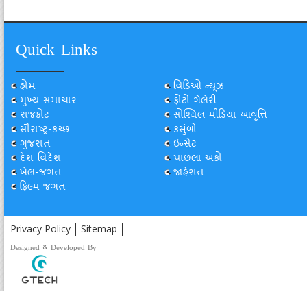
Quick Links
હોમ
વિડિઓ ન્યૂઝ
મુખ્ય સમાચાર
ફોટો ગેલેરી
રાજકોટ
સોશ્યિલ મીડિયા આવૃત્તિ
સૌરાષ્ટ્ર-કચ્છ
કસુંબો...
ગુજરાત
ઇન્સેટ
દેશ-વિદેશ
પાછલા અંકો
ખેલ-જગત
જાહેરાત
ફિલ્મ જગત
Privacy Policy
Sitemap
Designed & Developed By