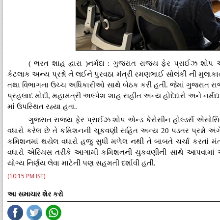
( ભરત શાહ દ્વારા )નર્મદા : ગુજરાત રાજ્ય ફેર પ્રાઈઝ શો
કેટલાક અન્ય પ્રશ્નો ને લઈને પુરવઠા મંત્રી રમણભાઈ સોલંકી ની મુલાકા
તથા વિભાગના ઉચ્ચ અધિકારીઓ સાથે બેઠક કરી હતી. જેમાં ગુજરાત રા
પ્રહલાદ મોદી, મહામંત્રી અલ્પેશ શાહ સહીત અન્ય હોદેદારો અને ન
માં ઉપસ્થિત રહ્યા હતા.
ગુજરાત રાજ્ય ફેર પ્રાઈઝ શોપ એન્ડ કેરોસીન હોલ્ડર્સ એ
વધારો કરેલ છે તે કમિશનની ચૂકવણી સહિત અન્ય 20 પડતર પ્રશ્નો અંગે
કમિશનમાં થયેલ વધારો હજુ સુધી મળેલ નથી તે બાબતે ચર્ચા કરતાં 
વધારો એરિયસ તરીકે આગામી કમિશનની ચુકવણીની સાથે આપવામાં આવ
યોગ્ય નિર્ણય લેવા માટેની પણ સહમતી દર્શાવી હતી.
(10:15 PM IST)
આ સમાચાર શેર કરો