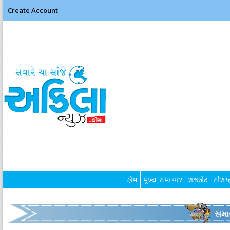
Create Account
હોમ
મુખ્ય સમાચાર
રાજકોટ
સૌરાષ્ટ
સમા