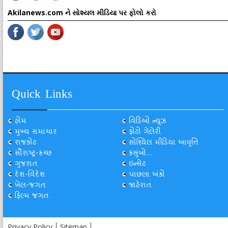
Akilanews.com ને સોશ્યલ મીડિયા પર ફોલો કરો
Quick Links
હોમ
વિડિઓ ન્યૂઝ
મુખ્ય સમાચાર
ફોટો ગેલેરી
રાજકોટ
સોશ્યિલ મીડિયા આવૃત્તિ
સૌરાષ્ટ્ર-કચ્છ
કસુંબો...
ગુજરાત
ઇન્સેટ
દેશ-વિદેશ
પાછલા અંકો
ખેલ-જગત
જાહેરાત
ફિલ્મ જગત
Privacy Policy
Sitemap