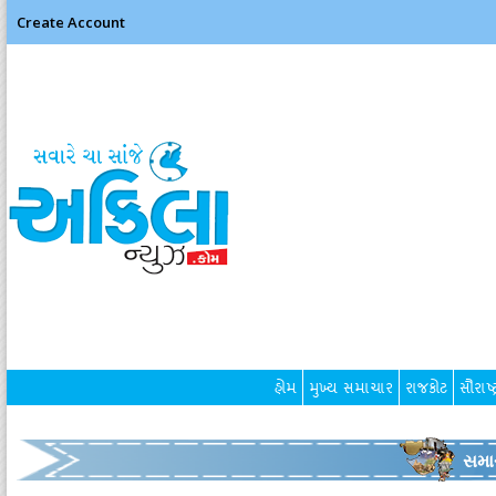
Create Account
હોમ
મુખ્ય સમાચાર
રાજકોટ
સૌરાષ્ટ
સમા