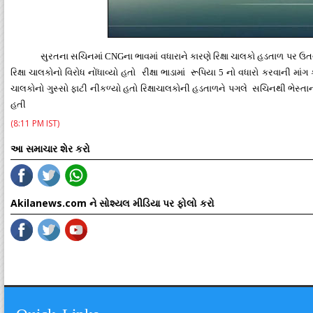
સુરતના સચિનમાં CNGના ભાવમાં વધારાને કારણે રિક્ષા ચાલકો હડતાળ પર ઉતર્
રિક્ષા ચાલકોનો વિરોધ નોંધાવ્યો હતો રીક્ષા ભાડામાં રૂપિયા 5 નો વધારો કરવાની મા
ચાલકોનો ગુસ્સો ફાટી નીકળ્યો હતો રિક્ષાચાલકોની હડતાળને પગલે સચિનથી ભેસ્તા
હતી
(8:11 PM IST)
આ સમાચાર શેર કરો
Akilanews.com ને સોશ્યલ મીડિયા પર ફોલો કરો