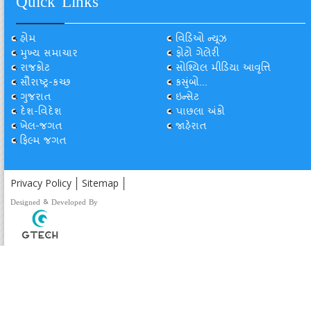
Quick Links
હોમ
વિડિઓ ન્યૂઝ
મુખ્ય સમાચાર
ફોટો ગેલેરી
રાજકોટ
સોશ્યિલ મીડિયા આવૃત્તિ
સૌરાષ્ટ્ર-કચ્છ
કસુંબો...
ગુજરાત
ઇન્સેટ
દેશ-વિદેશ
પાછલા અંકો
ખેલ-જગત
જાહેરાત
ફિલ્મ જગત
Privacy Policy
Sitemap
Designed & Developed By