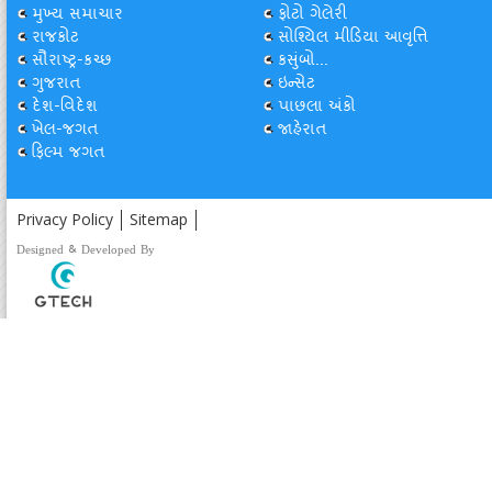
મુખ્ય સમાચાર
ફોટો ગેલેરી
રાજકોટ
સોશ્યિલ મીડિયા આવૃત્તિ
સૌરાષ્ટ્ર-કચ્છ
કસુંબો...
ગુજરાત
ઇન્સેટ
દેશ-વિદેશ
પાછલા અંકો
ખેલ-જગત
જાહેરાત
ફિલ્મ જગત
Privacy Policy
Sitemap
Designed & Developed By