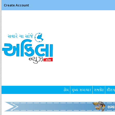
Create Account
હોમ
મુખ્ય સમાચાર
રાજકોટ
સૌરાષ્ટ
સમા