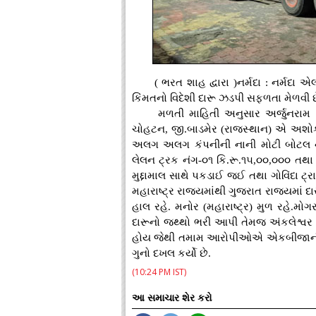
( ભરત શાહ દ્વારા )નર્મદા : નર્મદા
કિંમતનો વિદેશી દારૂ ઝડપી સફળતા મેળવી છ
મળતી માહિતી અનુસાર અર્જુનરામ ધીમા
ચોહટન, જી.બાડમેર (રાજસ્થાન) એ અશોક 
અલગ અલગ કંપનીની નાની મોટી બોટલ નંગ
લેલન ટ્રક નંગ-૦૧ કિ.રૂ.૧૫,૦૦,૦૦૦ તથા
મુદ્દામાલ સાથે પકડાઈ જઈ તથા ગોવિંદા ટ્ર
મહારાષ્ટ્ર રાજ્યમાંથી ગુજરાત રાજ્યમાં દા
હાલ રહે. મનોર (મહારાષ્ટ્ર) મુળ રહે.
દારૂનો જથ્થો ભરી આપી તેમજ અંકલેશ્વર 
હોય જેથી તમામ આરોપીઓએ એકબીજાની મદદ
ગુનો દખલ કર્યો છે.
(10:24 PM IST)
આ સમાચાર શેર કરો