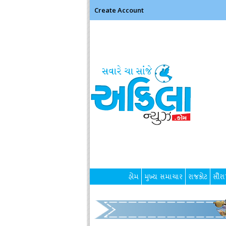
Create Account
હોમ
મુખ્ય સમાચાર
રાજકોટ
સૌરાષ