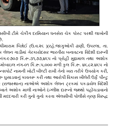
 એલસીબી ટીમે ચેકીંગ દરમિયાન ધનસેરા ચેક પોસ્ટ પરથી લાખોની
ે.
રામ બિશ્નોઈ (ઉ.વ.૨૬ )(રહે.જાગુઓકી ઢાણી, ઉપરલા, તા.
લેલન ગાડીમાં ગેરકાયેદસર ભારતીય બનાવટના વિદેશી દારૂની
-૯૭૦૭ કિ.રૂ.૩૧,૭૭,૪૬૫ નો પ્રોહી મુદ્દામાલ તથા અશોક
 મોબાઇલ નંગ-૦૧ કિ.રૂ.૫,૦૦૦ મળી કુલ કિ.રૂ. ૪૬.૮૨.૪૬૫ નો
ાન્સપોર્ટ નામની ખોટી બીલ્ટી રાખી તેનો ખરા તરીકે ઉપયોગ કરી,
રૂ ઘુસાડવાનું કાવતરૂ કરી તથા આરોપી વિકાસ ખીલેરી ઉર્ફે પીન્ટુ
મોગર (રાજસ્થાન) નાઓએ અશોક લેલન ટ્રકમાં પકડાયેલ વિદેશી
ખાતે અશોક માલી નાઓને ઇંગ્લીશ દારૂનો જથ્થો પહોંચડાવાનો
ગારી કરી ગુનો ગુનો કરતા એલસીબી પોલીસે ત્રણ વિરુદ્ધ