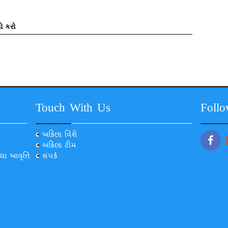
ો કરો
Touch With Us
Foll
અકિલા વિશે
અકિલા ટીમ
યા આવૃત્તિ
સંપર્ક