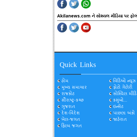
Akilanews.com ને સોશ્યલ મીડિયા પર ફોલ
Quick Links
હોમ
વિડિઓ ન્યૂઝ
મુખ્ય સમાચાર
ફોટો ગેલેરી
રાજકોટ
સોશ્યિલ મીડિ
સૌરાષ્ટ્ર-કચ્છ
કસુંબો...
ગુજરાત
ઇન્સેટ
દેશ-વિદેશ
પાછલા અંકો
ખેલ-જગત
જાહેરાત
ફિલ્મ જગત