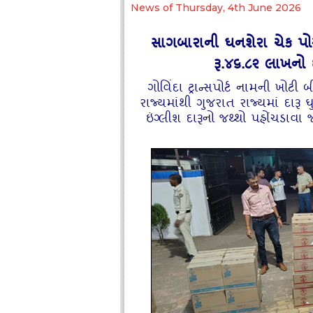
News of Thursday, 4th June 2026
સાગબારાની ઘનશેરા ચેક પો
રૂ.૪૬.૮૨ લાખનો 
ગોવિંદા ટ્રાન્સપોર્ટ નામની ખોટી 
રાજ્યમાંથી ગુજરાત રાજ્યમાં દારૂ ઘ
ઇંગ્લીશ દારૂનો જથ્થો પહોંચડાવા