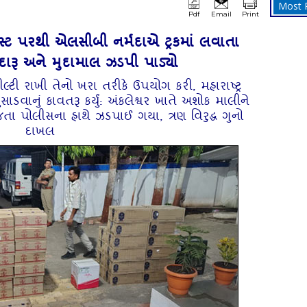
Most 
Pdf
Email
Print
સ્ટ પરથી એલસીબી નર્મદાએ ટ્રકમાં લવાતા
દારૂ અને મુદામાલ ઝડપી પાડ્યો
બીલ્ટી રાખી તેનો ખરા તરીકે ઉપયોગ કરી, મહારાષ્ટ્ર
ુસાડવાનું કાવતરૂ કર્યું: અંકલેશ્વર ખાતે અશોક માલીને
 જતા પોલીસના હાથે ઝડપાઈ ગયા, ત્રણ વિરુદ્ધ ગુનો
દાખલ