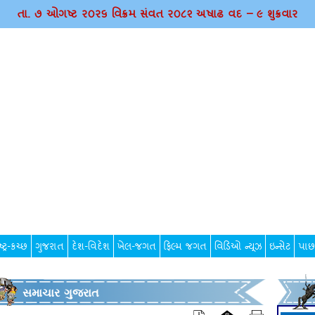
તા. ૭ ઓગષ્ટ ર૦ર૬ વિક્રમ સંવત ર૦૮૨ અષાઢ વદ – ૯ શુક્રવાર
્ટ્ર-કચ્છ
ગુજરાત
દેશ-વિદેશ
ખેલ-જગત
ફિલ્મ જગત
વિડિઓ ન્યૂઝ
ઇન્સેટ
પાછ
સમાચાર ગુજરાત