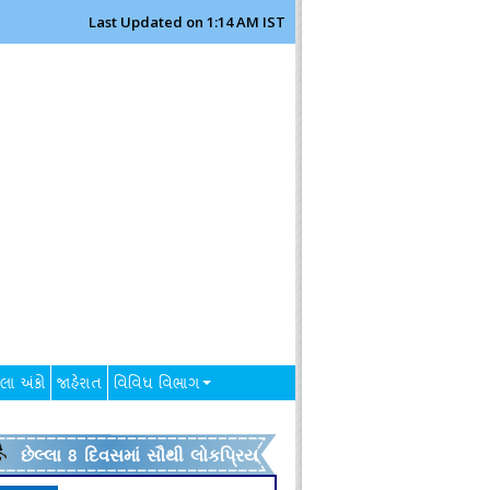
Last Updated on 1:14 AM IST
લા અંકો
જાહેરાત
વિવિધ વિભાગ
છેલ્લા 8 દિવસમાં સૌથી લોકપ્રિય