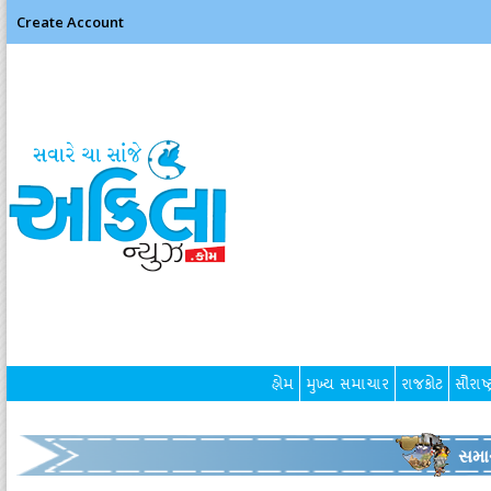
Create Account
હોમ
મુખ્ય સમાચાર
રાજકોટ
સૌરાષ્ટ
સમા