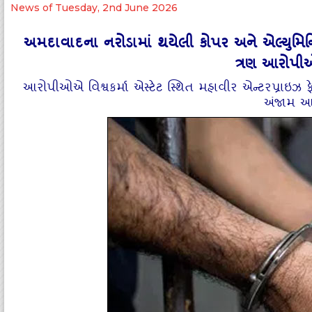
News of Tuesday, 2nd June 2026
અમદાવાદના નરોડામાં થયેલી કોપર અને એલ્યુમિ
ત્રણ આરોપ
આરોપીઓએ વિશ્વકર્મા એસ્ટેટ સ્થિત મહાવીર એન્ટરપ્રાઇઝ 
અંજામ આ