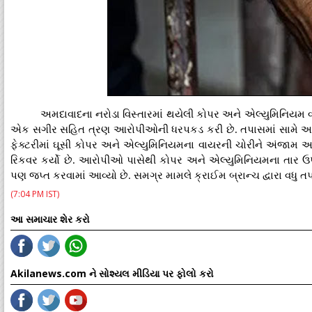
અમદાવાદના નરોડા વિસ્તારમાં થયેલી કોપર અને એલ્યુમિનિયમ વા
એક સગીર સહિત ત્રણ આરોપીઓની ધરપકડ કરી છે. તપાસમાં સામે આવ્યુ
ફેક્ટરીમાં ઘૂસી કોપર અને એલ્યુમિનિયમના વાયરની ચોરીને અંજામ આપ્યો
રિકવર કર્યો છે. આરોપીઓ પાસેથી કોપર અને એલ્યુમિનિયમના તાર ઉ
પણ જપ્ત કરવામાં આવ્યો છે. સમગ્ર મામલે ક્રાઈમ બ્રાન્ચ દ્વારા વધુ 
(7:04 PM IST)
આ સમાચાર શેર કરો
Akilanews.com ને સોશ્યલ મીડિયા પર ફોલો કરો