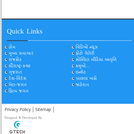
Quick Links
હોમ
વિડિઓ ન્યૂઝ
મુખ્ય સમાચાર
ફોટો ગેલેરી
રાજકોટ
સોશ્યિલ મીડિયા આવૃત્તિ
સૌરાષ્ટ્ર-કચ્છ
કસુંબો...
ગુજરાત
ઇન્સેટ
દેશ-વિદેશ
પાછલા અંકો
ખેલ-જગત
જાહેરાત
ફિલ્મ જગત
Privacy Policy
Sitemap
Designed & Developed By