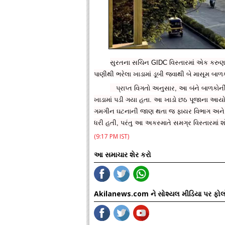
સુરતના સચિન GIDC વિસ્તારમાં એક કરુણ 
પાણીથી ભરેલા ખાડામાં ડૂબી જવાથી બે માસૂમ બાળ
પ્રાપ્ત વિગતો અનુસાર, આ બંને બાળકોની
ખાડામાં પડી ગયા હતા. આ ખાડો છઠ પૂજાના આયોજ
ગમગીન ઘટનાની જાણ થતા જ ફાયર વિભાગ અને સ
ધરી હતી, પરંતુ આ અકસ્માતે સમગ્ર વિસ્તારમાં શ
(9:17 PM IST)
આ સમાચાર શેર કરો
Akilanews.com ને સોશ્યલ મીડિયા પર ફોલ