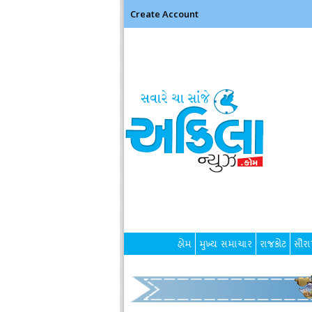
Create Account
હોમ
મુખ્ય સમાચાર
રાજકોટ
સૌરાષ