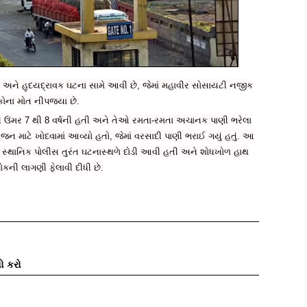
અને હૃદયદ્રાવક ઘટના સામે આવી છે, જેમાં મહાવીર સોસાયટી નજીક
કોના મોત નીપજ્યા છે.
 ઉંમર 7 થી 8 વર્ષની હતી અને તેઓ રમતા-રમતા અચાનક પાણી ભરેલા
ન માટે ખોદવામાં આવ્યો હતો, જેમાં વરસાદી પાણી ભરાઈ ગયું હતું. આ
્થાનિક પોલીસ તુરંત ઘટનાસ્થળે દોડી આવી હતી અને શોધખોળ હાથ
ોકની લાગણી ફેલાવી દીધી છે.
ો કરો