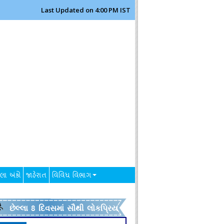
Last Updated on 4:00 PM IST
લા અંકો
જાહેરાત
વિવિધ વિભાગ
છેલ્લા 8 દિવસમાં સૌથી લોકપ્રિય