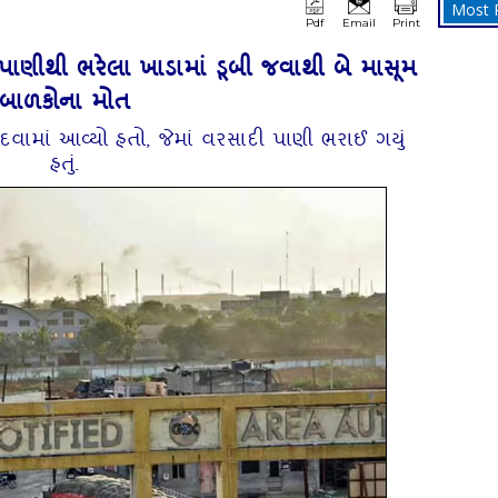
Most 
Pdf
Email
Print
પાણીથી ભરેલા ખાડામાં ડૂબી જવાથી બે માસૂમ
બાળકોના મોત
વામાં આવ્યો હતો, જેમાં વરસાદી પાણી ભરાઈ ગયું
હતું.