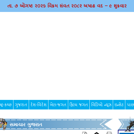
તા. ૭ ઓગષ્ટ ર૦ર૬ વિક્રમ સંવત ર૦૮૨ અષાઢ વદ – ૯ શુક્રવાર
્ટ્ર-કચ્છ
ગુજરાત
દેશ-વિદેશ
ખેલ-જગત
ફિલ્મ જગત
વિડિઓ ન્યૂઝ
ઇન્સેટ
પાછ
સમાચાર ગુજરાત