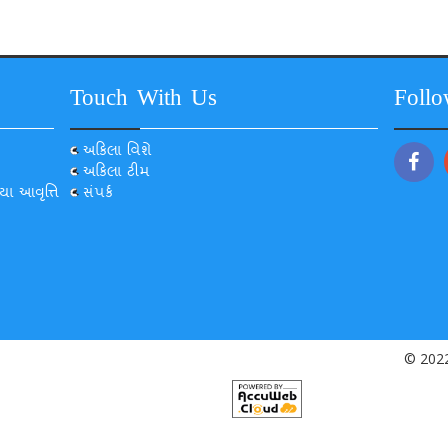
Touch With Us
Foll
અકિલા વિશે
અકિલા ટીમ
યા આવૃત્તિ
સંપર્ક
© 2022