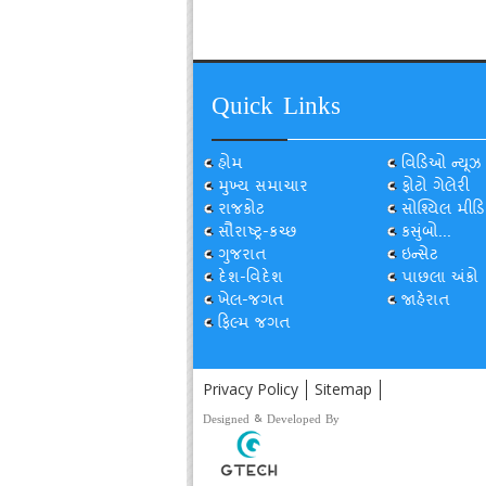
Quick Links
હોમ
વિડિઓ ન્યૂઝ
મુખ્ય સમાચાર
ફોટો ગેલેરી
રાજકોટ
સોશ્યિલ મીડિ
સૌરાષ્ટ્ર-કચ્છ
કસુંબો...
ગુજરાત
ઇન્સેટ
દેશ-વિદેશ
પાછલા અંકો
ખેલ-જગત
જાહેરાત
ફિલ્મ જગત
Privacy Policy
Sitemap
Designed & Developed By