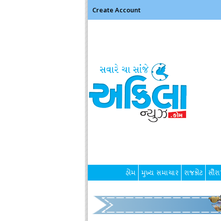
Create Account
હોમ
મુખ્ય સમાચાર
રાજકોટ
સૌરાષ