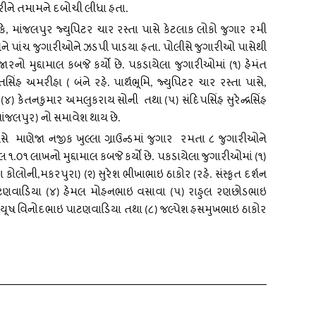
રીને
તમામને
દબોચી
લીધા
હતા
.
કે
માંજલપુર
જ્યુપિટર
ચાર
રસ્તા
પાસે
કેટલાક
લોકો
જુગાર
રમી
,
ને
પાંચ
જુગારીઓને
ઝડપી
પાડયા
હતા
પોલીસે
જુગારીઓ
પાસેથી
.
જારનો
મુદ્દામાલ
કબજે
કર્યો
છે
પકડાયેલા
જુગારીઓમાં
૧
હેમંત
.
(
)
સિંહ
અમરીહા
બંને
રહે
પાર્થભૂમિ
જ્યુપિટર
ચાર
રસ્તા
પાસે
(
.
,
,
૪
કેતનકુમાર
અમલુકરાય
સોની
તથા
૫
સંદિપસિંહ
સુરેન્દ્રસિંહ
(
)
(
)
ાંજલપુર
નો
સમાવેશ
થાય
છે
)
.
સે
માણેજા
નજીક
ખુલ્લા
ગ્રાઉન્ડમાં
જુગાર
રમતા
૮
જુગારીઓને
ુલ
૧
૦૧
લાખનો
મુદ્દામાલ
કબજે
કર્યો
છે
પકડાયેલા
જુગારીઓમાં
૧
.
.
(
)
ા
કોલોની
મકરપુરા
૨
સુરેશ
ભીખાભાઇ
ઠાકોર
રહે
સંસ્કૃત
દર્શન
,
) (
)
(
.
ટણવાડિયા
૪
હેમલ
મોહનભાઇ
વસાવા
૫
રાહુલ
રણછોડભાઇ
(
)
(
)
યૂષ
વિનોદભાઇ
પાટણવાડિયા
તથા
૮
જલ્પેશ
હસમુખભાઇ
ઠાકોર
(
)