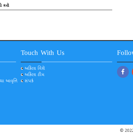
ો કરો
Touch With Us
Foll
અકિલા વિશે
અકિલા ટીમ
યા આવૃત્તિ
સંપર્ક
© 2022