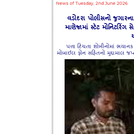
News of Tuesday, 2nd June 2026
વડોદરા પોલીસનો જુગારના 
માણેજામાં સ્ટેટ મોનિટરિંગ
પત્તા ટિચતા શોખીનોમાં ભયાનક
મોબાઈલ ફોન સહિતનો મુદ્દામાલ જપ્