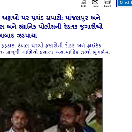
Most 
Pdf
Email
Print
અડ્ડાઓ પર પ્રચંડ સપાટો: માંજલપુર અને
 સેલ અને સ્થાનિક પોલીસની રેડ:૧૩ જુગારીઓ
આબાદ ઝડપાયા
 ફફડાટ: ટેબલ પરથી હજારોની રોકડ અને હાઈટેક
ત: કાનૂની ગાળિયો કસાતા અસામાજિક તત્વો ભૂગર્ભમાં