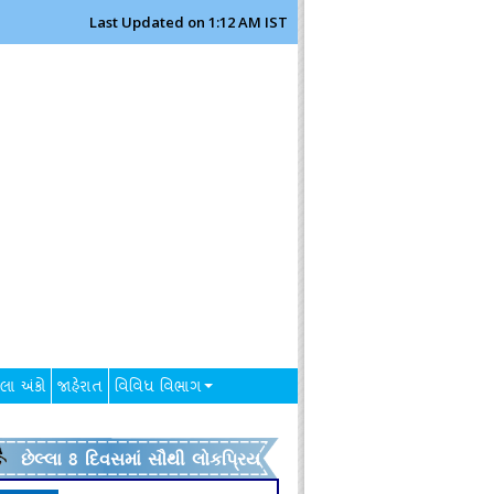
Last Updated on 1:12 AM IST
લા અંકો
જાહેરાત
વિવિધ વિભાગ
છેલ્લા 8 દિવસમાં સૌથી લોકપ્રિય