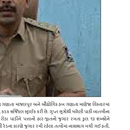
શ
ગણાતા
માંજલપુર
અને
ઔદ્યોગિક
હબ
ગણાતા
માણેજા
વિસ્તારમાં
ે
કડક
સર્જિકલ
સ્ટ્રાઈક
કરી
છે
ગુપ્ત
સૂત્રોથી
મળેલી
પાકી
બાતમીના
.
રોડા
પાડીને
પત્તાનો
હાર
જીતનો
જુગાર
રમતા
કુલ
૧૩
શખ્સોને
-
ી
રેડના
કારણે
જુગાર
રમી
રહેલા
તત્વોમાં
નાસભાગ
મચી
ગઈ
હતી
,