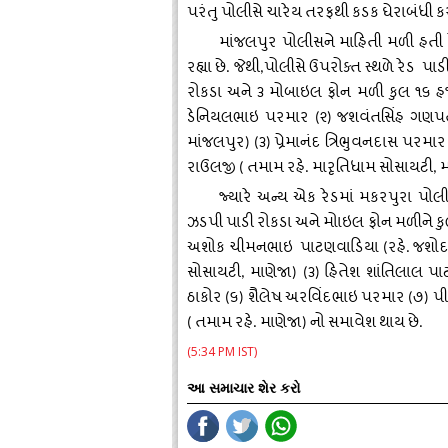
પરંતુ
પોલીસે
ચારેય
તરફથી
કડક
ઘેરાબંધી
ક
માંજલપુર
પોલીસને
માહિતી
મળી
હતી
રહ્યા
છે
જેથી
પોલીસે
ઉપરોક્ત
સ્થળે
રેડ
પાડી
.
,
રોકડા
અને
૩
મોબાઇલ
ફોન
મળી
કુલ
૧૬
હ
ડેનિયલભાઇ
પરમાર
૨
જશવંતસિંહ
ગણપત
(
)
માંજલપુર
૩
પ્રેમાનંદ
ત્રિભુવનદાસ
પરમાર
) (
)
રાઉલજી
તમામ
રહે
મારૃતિધામ
સોસાયટી
મ
(
.
,
જ્યારે
અન્ય
એક
રેડમાં
મકરપુરા
પોલી
ઝડપી
પાડી
રોકડા
અને
મોાઇલ
ફોન
મળીને
ક
અશોક
ચીમનભાઇ
પાટણવાડિયા
રહે
જશોદ
(
.
સોસાયટી
માણેજા
૩
હિતેશ
શાંતિલાલ
પા
,
) (
)
ઠાકોર
૬
શૈલેષ
અરવિંદભાઇ
પરમાર
૭
પી
(
)
(
)
તમામ
રહે
માણેજા
નો
સમાવેશ
થાય
છે
(
.
)
.
(5:34 PM IST)
આ સમાચાર શેર કરો