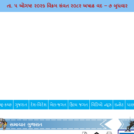
તા. ૫ ઓગષ્ટ ર૦ર૬ વિક્રમ સંવત ર૦૮૨ અષાઢ વદ – ૭ બુધવાર
્ટ્ર-કચ્છ
ગુજરાત
દેશ-વિદેશ
ખેલ-જગત
ફિલ્મ જગત
વિડિઓ ન્યૂઝ
ઇન્સેટ
પાછ
સમાચાર ગુજરાત