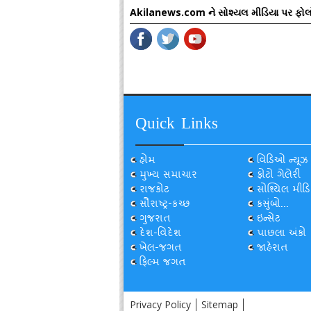
Akilanews.com ને સોશ્યલ મીડિયા પર ફોલ
Quick Links
હોમ
વિડિઓ ન્યૂઝ
મુખ્ય સમાચાર
ફોટો ગેલેરી
રાજકોટ
સોશ્યિલ મીડિ
સૌરાષ્ટ્ર-કચ્છ
કસુંબો...
ગુજરાત
ઇન્સેટ
દેશ-વિદેશ
પાછલા અંકો
ખેલ-જગત
જાહેરાત
ફિલ્મ જગત
Privacy Policy
Sitemap