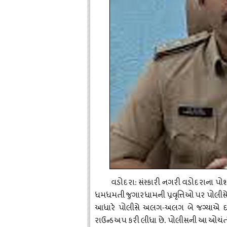
વડોદરા
સંસ્કારી
નગરી
વડોદરાના
પો
:
ધમધમતી
જુગારધામની
પ્રવૃત્તિઓ
પર
પોલીસ
આધારે
પોલીસે
અલગ
અલગ
બે
જગ્યાએ
દ
-
રાઉન્ડઅપ
કરી
લીધા
છે
પોલીસની
આ
ઓચંત
.