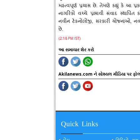
મહત્‍વપૂર્ણ પ્રયાસ છે. તેમણે કહ્યું કે આ પ
નાગરિકો વચ્‍ચે પ્રભાવી સંવાદ સ્‍થાપિત કર
નવીન ટેકનોલોજી, સરકારી યોજનાઓ, નવપ્ર
છે.
(2:18 PM IST)
આ સમાચાર શેર કરો
Akilanews.com ને સોશ્યલ મીડિયા પર ફોલ
Quick Links