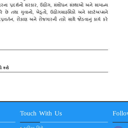
્રકારના પ્રદર્શનો સરકાર, ઉદ્યોગ, સંશોધન સંસ્‍થાઓ અને સામાન્‍ય
ે છે તથા યુવાનો, ખેડૂતો, ઉદ્યોગસાહસિકો અને સ્‍ટાર્ટઅપ્‍સને
વર્તન, રોકાણ અને રોજગારની તકો સાથે જોડવાનું કાર્ય કરે
ો કરો
Touch With Us
Foll