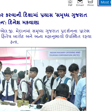
Most 
Pdf
Email
Print
ર કરવાની દિશામાં પ્રયાસ ‘સમૃધ્‍ધ ગુજરાત
ર્શન': દિનેશ મકવાણા
ી. મેદાનમાં સમૃધ્‍ધ ગુજરાત પ્રદર્શનના પ્રારંભ
ર હિતેષ બારોટ અને અન્‍ય મહાનુભાવો ઉપસ્‍થિત રહયા
હતા,