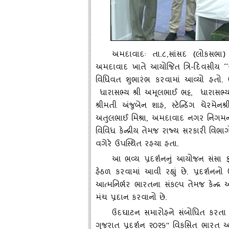
અમદાવાદઃ તા.૮
,સાંસદ (લોકસભા) 
અમદાવાદ ખાતે આયોજિત ત્રિ-દિવસીય ‘‘
વિધિવત શુભારંભ કરવામાં આવ્‍યો હતો.
ધારાસભ્‍ય શ્રી અમૂલભાઈ ભટ્ટ, ધારાસભ્
શ્રીમતી અંજુબેન શાહ, સ્‍ટેન્‍ડિંગ ચેરમે
અતુલભાઈ મિશ્રા, અમદાવાદ નગર નિગમના
વિવિધ કેન્‍દ્રીય તેમજ રાજ્‍ય સરકારી વિભા
વગેરે ઉપસ્‍થિત રહયા હતા.
આ ભવ્‍ય પ્રદર્શનનું આયોજન સંસા ફા
હેઠળ કરવામાં આવી રહ્યું છે. પ્રદર્શનનો ઉ
આત્‍મનિર્ભર ભારતના સંકલ્‍પ તેમજ કેન્‍દ
મંચ પ્રદાન કરવાનો છે.
ઉદઘાટન સમારોહને સંબોધિત કરતા સ
ગુજરાત પ્રદર્શન ૨૦૨૬'' વિકસિત ભારત 