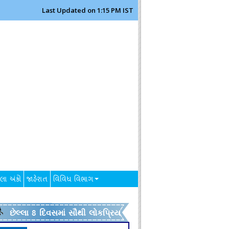
Last Updated on 1:15 PM IST
લા અંકો
જાહેરાત
વિવિધ વિભાગ
છેલ્લા 8 દિવસમાં સૌથી લોકપ્રિય