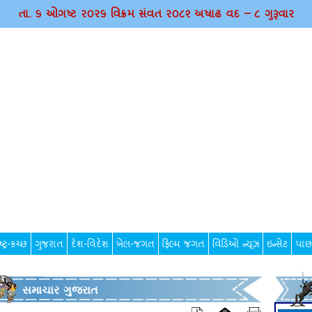
તા. ૬ ઓગષ્ટ ર૦ર૬ વિક્રમ સંવત ર૦૮૨ અષાઢ વદ – ૮ ગુરૂવાર
્ટ્ર-કચ્છ
ગુજરાત
દેશ-વિદેશ
ખેલ-જગત
ફિલ્મ જગત
વિડિઓ ન્યૂઝ
ઇન્સેટ
પાછ
સમાચાર ગુજરાત