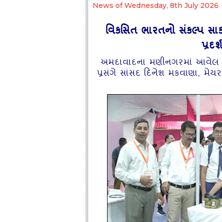
News of Wednesday, 8th July 2026
વિકસિત ભારતનો સંકલ્‍પ સાક
પ્રદ
અમદાવાદના મણીનગરમાં આવેલ એલ.જ
પ્રસંગે સાંસદ દિનેશ મકવાણા, મેય