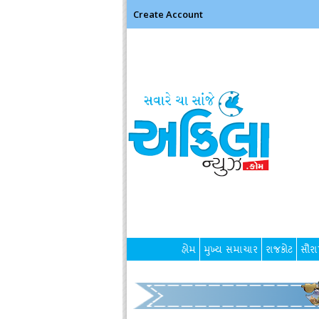
Create Account
હોમ
મુખ્ય સમાચાર
રાજકોટ
સૌરાષ