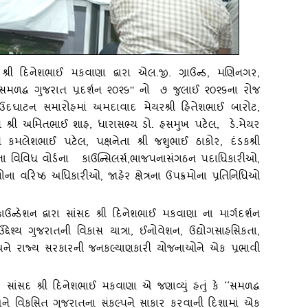
શ્રી દિનેશભાઈ મકવાણા દ્વારા એલ.જી. ગ્રાઉન્‍ડ, મણિનગર,
સમળદ્ધ ગુજરાત પ્રદર્શન ૨૦૨૬'' નો ૭ જુલાઈ ૨૦૨૬ના રોજ
 ઉદઘાટન સમારોહમાં અમદાવાદ મેયરશ્રી હિતેશભાઈ બારોટ,
‍ય શ્રી અમિતભાઈ શાહ, ધારાસભ્‍ય ડો. હસમુખ પટેલ, ડે.મેયર
નશ્રી કમલેશભાઈ પટેલ, પક્ષનેતા શ્રી જશુભાઈ ઠાકોર, દંડકશ્રી
 વિવિધ વોર્ડના કાઉન્‍સિલર્સ,ભાજપનાસંગઠન પદાધિકારીઓ,
ગોના વરિષ્ઠ અધિકારીઓ, જાહેર ક્ષેત્રના ઉપક્રમોના પ્રતિનિધિઓ
ઉન્‍ડેશન દ્વારા સાંસદ શ્રી દિનેશભાઈ મકવાણા ના માર્ગદર્શન
દ્દેશ્‍ય ગુજરાતની વિકાસ યાત્રા
, ઈનોવેશન, ઉદ્યોગસાહસિકતા,
્ર અને રાજ્‍ય સરકારની જનકલ્‍યાણકારી યોજનાઓને એક પ્રભાવી
ાંસદ શ્રી દિનેશભાઈ મકવાણા એ જણાવ્‍યું હતું કે
‘‘સમળદ્ધ
અને વિકસિત ગુજરાતના સંકલ્‍પને સાકાર કરવાની દિશામાં એક