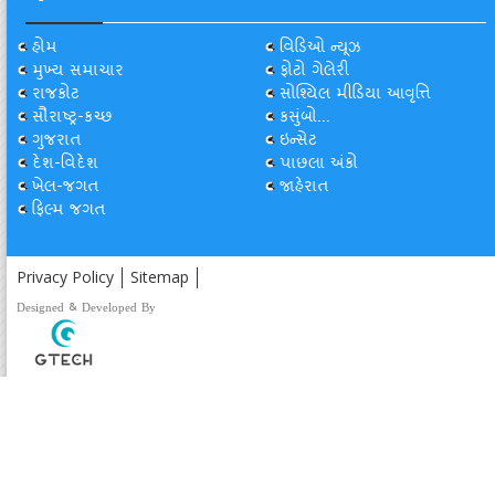
હોમ
વિડિઓ ન્યૂઝ
મુખ્ય સમાચાર
ફોટો ગેલેરી
રાજકોટ
સોશ્યિલ મીડિયા આવૃત્તિ
સૌરાષ્ટ્ર-કચ્છ
કસુંબો...
ગુજરાત
ઇન્સેટ
દેશ-વિદેશ
પાછલા અંકો
ખેલ-જગત
જાહેરાત
ફિલ્મ જગત
Privacy Policy
Sitemap
Designed & Developed By