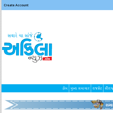
Create Account
હોમ
મુખ્ય સમાચાર
રાજકોટ
સૌરાષ્ટ
સમા