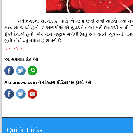
ગાંધીનગરના સરગાસણ પાસે એક્ટિવા ઉભી રાખી નાસ્તો ક્યાં મ
કરવામાં આવી હતી. 7 આરોપીઓએ યુવકને નગ્ન કરી દોરડાથી બાંધી નિર્
ફેંકી દેવાયો હતો. પોર ગામ નજીક મળેલી બિહારના વતની યુવકની લાશ
ગુનો નોંધી વધુ તપાસ હાથ ધરી છે.
(7:35 PM IST)
આ સમાચાર શેર કરો
Akilanews.com ને સોશ્યલ મીડિયા પર ફોલો કરો
Quick Links