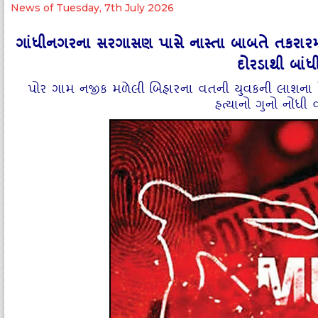
News of Tuesday, 7th July 2026
ગાંધીનગરના સરગાસણ પાસે નાસ્તા બાબતે તકરારમાં
દોરડાથી બાંધી
પોર ગામ નજીક મળેલી બિહારના વતની યુવકની લાશના કે
હત્યાનો ગુનો નોંધ