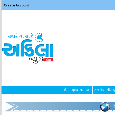
Create Account
હોમ
મુખ્ય સમાચાર
રાજકોટ
સૌરાષ્ટ