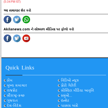
(5:34 PM IST)
આ સમાચાર શેર કરો
Akilanews.com ને સોશ્યલ મીડિયા પર ફોલો કરો
Quick Links
હોમ
વિડિઓ ન્યૂઝ
મુખ્ય સમાચાર
ફોટો ગેલેરી
રાજકોટ
સોશ્યિલ મીડિયા આવૃત્તિ
સૌરાષ્ટ્ર-કચ્છ
કસુંબો...
ગુજરાત
ઇન્સેટ
દેશ-વિદેશ
પાછલા અંકો