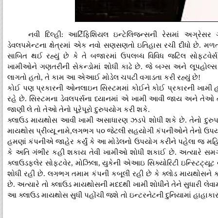
નવી દિલ્હી: આર્ટિફિશિયલ ઇન્ટેલિજન્સની રેસમાં અગ્રેસર
ડેવલપમેન્ટના ક્ષેત્રમાં એક નવો સણસણતો ઇતિહાસ રચી દીધો છે. મળતી 
સાબિત થઈ રહ્યું છે કે તે બજારમાં ઉપલબ્ધ વિવિધ જટિલ સોફ્ટવેર્
ખામીઓને ગણતરીની સેકન્ડોમાં શોધી કાઢે છે. જે બગ્સ અને લૂપહોલ
લાગતો હતો, તે કામ આ એઆઈ મોડેલ ચપટી વગાડતા કરી રહ્યું છે!
કોઈ પણ પ્રકારની ઓનલાઇન સિસ્ટમમાં કોઈને કોઈ પ્રકારની ખામી હો
રહે છે. સિસ્ટમના ડેવલપર્સના ધ્યાનમાં એ ખામી આવી જાય અને તેઓ તેન
જાણી લે તો તેઓ તેનો પૂરેપૂરો દુરુપયોગ કરી શકે.
ક્લાઉડ માયથોસ આવી ખામી અસાધારણ ઝડપે શોધી શકે છે. તેનો દુરુપયો
માયથોસ પ્રીવ્યૂ નામે,લગભગ ૫૦ જેટલી સહયોગી કંપનીઓને તેનો ઉ
હમણાં કંપનીએ જાહેર કર્યું કે આ મોડેલનો ઉપયોગ કરીને પહેલા જ મહિના
કે અતિ ગંભીર કહી શકાય તેવી ખામીઓ શોધી શકાઈ છે. અત્યારે સમ
ક્લાઉડફ્લેર સોફ્ટવેર, મોઝિલા, યુકેની એઆઇ સિક્યોરિટી ઇન્સ્ટિટ્ય
શોધી રહી છે. લગભગ તમામ કંપની કબૂલી રહી છે કે ક્લોડ માયથોસને 
છે. અત્યારે તો ક્લાઉડ માયથોસની મદદથી ખામી શોધીને તેને સુધારી લેવામા
આ ક્લાઉડ માયથોસ સુધી પહોંચી જશે તો ઇન્ટરનેટની દુનિયામાં હાહાકાર