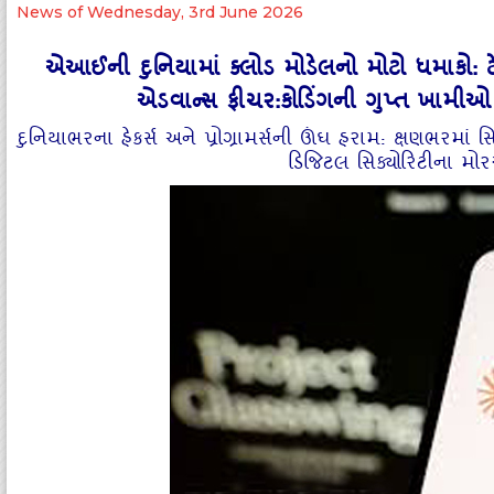
News of Wednesday, 3rd June 2026
એઆઈની દુનિયામાં ક્લોડ મોડેલનો મોટો ધમાકો: 
એડવાન્સ ફીચર:કોડિંગની ગુપ્ત ખામીઓ 
દુનિયાભરના હેકર્સ અને પ્રોગ્રામર્સની ઊંઘ હરામ: ક્ષણભરમાં 
ડિજિટલ સિક્યોરિટીના મોરચ