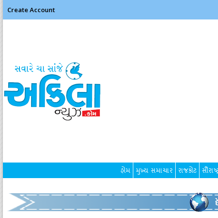
Create Account
હોમ
મુખ્ય સમાચાર
રાજકોટ
સૌરાષ્ટ