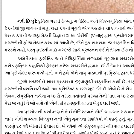
નવી
દિલ્હી
દુનિયાભરમાં
ડેન્ગ્યુ
મલેરિયા
અને
ચિકનગુનિયા
જેવા
:
,
ટેકનોલોજી
જગતની
મહાકાય
કંપની
ગૂગલે
એક
અત્યંત
ચોંકાવનારો
અન
પેરન્ટ
કંપની
આલ્ફાબેટની
વિજ્ઞાન
શાખા
વેરીલી
દ્વારા
પ્રયોગશાળ
'
' (Verily)
મચ્છરોની
ફોજ
તૈયાર
કરવામાં
આવી
છે
જેને
ટૂંક
સમયમાં
જ
સંક્રમિત
વ
,
કરડશે
નહીં
પરંતુ
કુદરતી
માદા
મચ્છરો
સાથે
પ્રજનન
કરીને
તેમના
ઈંડાનો
,
અમેરિકાના
ફ્લોરિડા
અને
કેલિફોર્નિયા
રાજ્યમાં
ગૂગલના
મચ્છરો
કરોડ
કૃત્રિમ
પદ્ધતિથી
ફેરફાર
કરેલા
મચ્છરોને
હવામાં
છોડી
દેવામાં
આવશ
આ
પ્રોજેક્ટ
શરૂ
કર્યો
હતો
અને
હવે
એને
લાગુ
પાડવાની
પ્રક્રિયા
હાથ
ધ
ગૂગલે
મચ્છરોને
ખાસ
પ્રકારના
જીવાણુથી
સંક્રમિત
કર્યા
છે
સં
.
મચ્છરોની
વસતિ
ઘટી
જશે
આ
પ્રોજેક્ટ
પાછળ
મૂળ
ઈરાદો
એવો
છે
કે
રોગ
.
લેબમાં
સંક્રમિત
થયેલા
મચ્છરો
ત્રાસ
વર્તાવતી
પ્રજાતિની
માદા
મચ્છર
સ
પેદા
જ
નહીં
ને
જો
થશે
તો
એની
સંક્રમણની
ક્ષમતા
બેહદ
ઘટી
જશે
.
આ
પ્રયોગથી
પર્યાવરણને
કે
ઈકોસિસ્ટમને
કોઈ
આડઅસર
થવાન
થાય
એવી
શક્યતા
બિલકુલ
નથી
એવું
ગૂગલના
સંશોધકોએ
કહ્યું
હતું
ગૂગ
.
કારણે
દર
વર્ષે
બીમારી
ફેલાય
છે
બે
વર્ષમાં
એ
સંક્રમણમાં
નોંધપાત્ર
ઘટાડ
.
અન્ય
દેશો
માટે
પણ
ઉપયોગી
થઈ
શકશે
સંશોધકોએ
કહ્યું
હતું
કે
આવા
ર
.