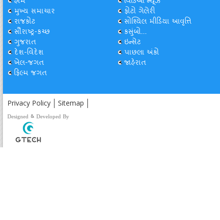
હોમ
વિડિઓ ન્યૂઝ
મુખ્ય સમાચાર
ફોટો ગેલેરી
રાજકોટ
સોશ્યિલ મીડિયા આવૃત્તિ
સૌરાષ્ટ્ર-કચ્છ
કસુંબો...
ગુજરાત
ઇન્સેટ
દેશ-વિદેશ
પાછલા અંકો
ખેલ-જગત
જાહેરાત
ફિલ્મ જગત
Privacy Policy
Sitemap
Designed & Developed By