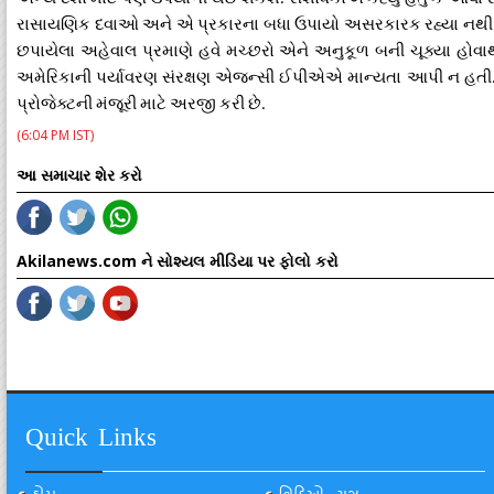
રાસાયણિક
દવાઓ
અને
એ
પ્રકારના
બધા
ઉપાયો
અસરકારક
રહ્યા
નથી
છપાયેલા
અહેવાલ
પ્રમાણે
હવે
મચ્છરો
એને
અનુકૂળ
બની
ચૂક્યા
હોવા
અમેરિકાની
પર્યાવરણ
સંરક્ષણ
એજન્સી
ઈપીએએ
માન્યતા
આપી
ન
હતી
પ્રોજેક્ટની
મંજૂરી
માટે
અરજી
કરી
છે
.
(6:04 PM IST)
આ સમાચાર શેર કરો
Akilanews.com ને સોશ્યલ મીડિયા પર ફોલો કરો
Quick Links