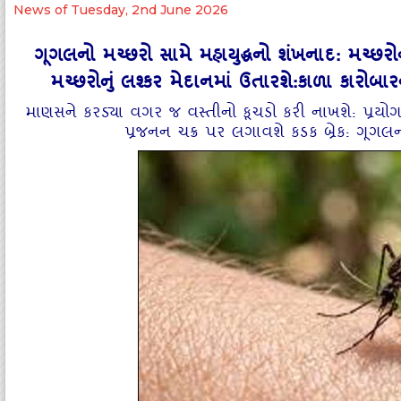
News of Tuesday, 2nd June 2026
ગૂગલનો મચ્છરો સામે મહાયુદ્ધનો શંખનાદ: મચ્છરોન
મચ્છરોનું લશ્કર મેદાનમાં ઉતારશે:કાળા કારોબા
માણસને કરડ્યા વગર જ વસ્તીનો કૂચડો કરી નાખશે: પ્રયો
પ્રજનન ચક્ર પર લગાવશે કડક બ્રેક: ગૂગલની