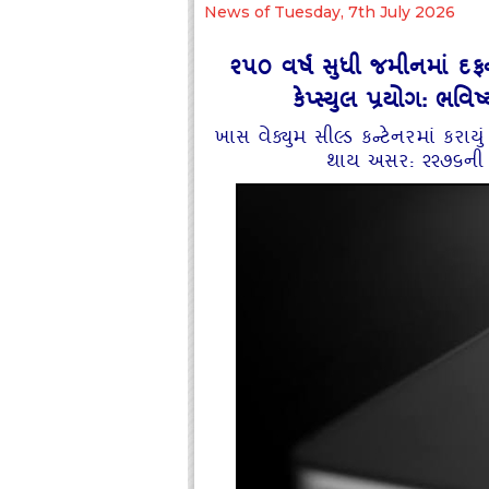
News of Tuesday, 7th July 2026
૨૫૦ વર્ષ સુધી જમીનમાં દ
કેપ્સ્યુલ પ્રયોગ: ભ
ખાસ વેક્યુમ સીલ્ડ કન્ટેનરમાં કરા
થાય અસર: ૨૨૭૬ની સ