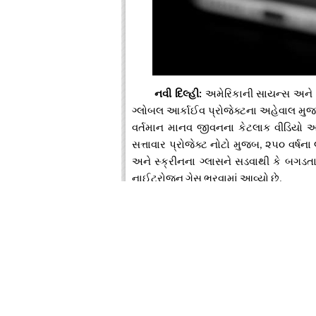
નવી
દિલ્હી
અમેરિકાની
સાયન્સ
અને
:
ગ્લોબલ
આર્કાઈવ
પ્રોજેક્ટના
અહેવાલ
મુ
વર્તમાન
માનવ
જીવનના
કેટલાક
વીડિયો
અ
સત્તાવાર
પ્રોજેક્ટ
નોટો
મુજબ
૨૫૦
વર્ષના
,
અને
સ્ક્રીનના
ગ્લાસને
સડવાથી
કે
બગડત
નાઈટ્રોજન
ગેસ
ભરવામાં
આવ્યો
છે
.
૨૨૭૬માં
જ્યારે
અમેરિકા
તેની
સ્વતંત્
જમીનમાં
દાટવામાં
આવેલી
ટાઈમ
કેપ્સૂલ
બહ
કે
ટાઈમ
કેપ્સૂલમાં
અમેરિકાની
કલા
સંસ્કૃતિ
-
વધારે
થઈ
છે
આઈફોન
અમેરિકાની
ટેકનો
.
પ્રો
મેક્સને
મૂકવામાં
આવ્યો
છે
જ્યારે
૨૫
-
.
ત્યારે
તેને
આજના
અમેરિકન
સમાજ
અને
અમ
બીજું
કોઈ
મોડલ
નહીં
ને
આઈફોન
૧૭
પ્રો
-