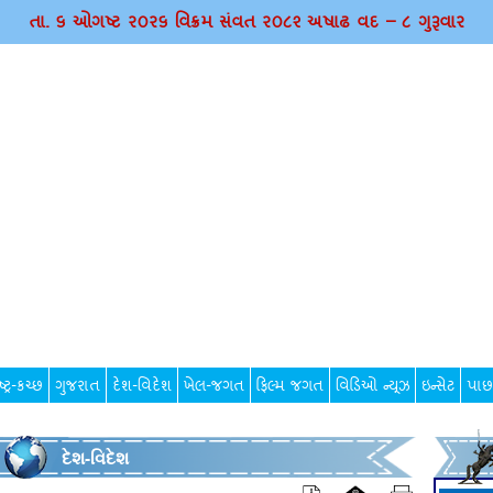
તા. ૬ ઓગષ્ટ ર૦ર૬ વિક્રમ સંવત ર૦૮૨ અષાઢ વદ – ૮ ગુરૂવાર
્ટ્ર-કચ્છ
ગુજરાત
દેશ-વિદેશ
ખેલ-જગત
ફિલ્મ જગત
વિડિઓ ન્યૂઝ
ઇન્સેટ
પાછ
દેશ-વિદેશ