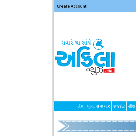
Create Account
હોમ
મુખ્ય સમાચાર
રાજકોટ
સૌરાષ