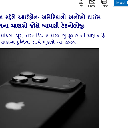
Most 
Pdf
Email
Print
ફન રહેશે આઈફોન: અમેરિકાનો અનોખો ટાઈમ
વિષ્યના માણસો જોશે આપણી ટેકનોલોજી
યું પેકિંગ: પૂર, ધરતીકંપ કે પરમાણુ હુમલાની પણ નહિ
ાલમાં દુનિયા સામે ખુલશે આ રહસ્ય