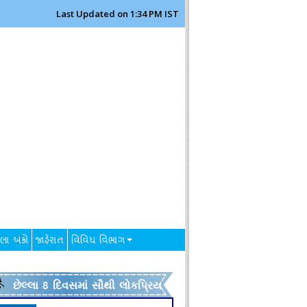
Last Updated on 1:34 PM IST
લા અંકો
જાહેરાત
વિવિધ વિભાગ
છેલ્લા 8 દિવસમાં સૌથી લોકપ્રિય