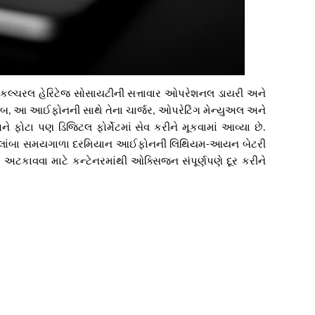
કલ્ચરલ
હેરિટેજ
સોસાયટીની
સત્તાવાર
ઓપરેશનલ
ડાયરી
અને
જબ
આ
આઈફોનની
સાથે
તેના
ચાર્જર
ઓપરેટિંગ
મેન્યુઅલ
અને
,
,
ને
ફોટા
પણ
ડિજિટલ
ફોર્મેટમાં
સેવ
કરીને
મૂકવામાં
આવ્યા
છે
.
લાંબા
સમયગાળા
દરમિયાન
આઈફોનની
લિથિયમ
આયન
બેટરી
-
ા
અટકાવવા
માટે
કન્ટેનરમાંથી
ઓક્સિજન
સંપૂર્ણપણે
દૂર
કરીને
રતાના
૫૦૦
વર્ષની
ઉજવણી
કરતું
હશે
ત્યારે
એ
સમયના
અમેરિકનો
ાર
કાઢશે
૪૦૮
કિલો
વજનના
આ
ખાસ
પ્રકારના
ડબ્બામાં
એટલે
.
ને
લગતી
ચીજવસ્તુઓ
મૂકવામાં
આવી
છે
પરંતુ
ચર્ચા
આઈફોનની
,
લોજીની
ક્રાંતિનું
પ્રતીક
છે
આ
ટાઈમ
કેપ્સૂલમાં
આઈફોન
૧૭
.
-
૦
વર્ષ
પછી
૨૩મી
સદીનો
માનવી
આ
ટાઈમ
કેપ્સૂલ
ઓપન
કરશે
ેરિકાની
ટેકનોલોજીની
જાણકારી
મળશે
.
મેક્સ
જ
કેમ
પસંદ
થયો
તે
બાબતે
એક્સપર્ટ્સ
કહે
છે
કે
અત્યારે