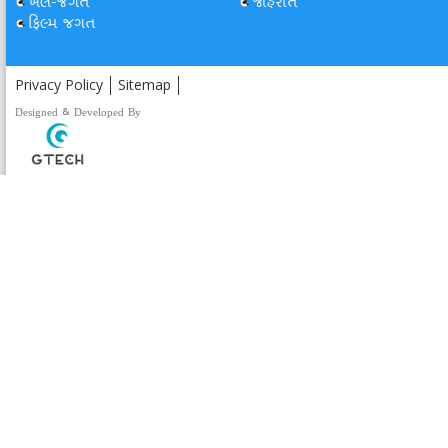
ખેલ-જગત
જાહેરાત
ફિલ્મ જગત
Privacy Policy
Sitemap
Designed & Developed By