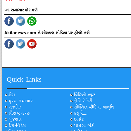
આ સમાચાર શેર કરો
Akilanews.com ને સોશ્યલ મીડિયા પર ફોલો કરો
Quick Links
હોમ
વિડિઓ ન્યૂઝ
મુખ્ય સમાચાર
ફોટો ગેલેરી
રાજકોટ
સોશ્યિલ મીડિયા આવૃત્તિ
સૌરાષ્ટ્ર-કચ્છ
કસુંબો...
ગુજરાત
ઇન્સેટ
દેશ-વિદેશ
પાછલા અંકો