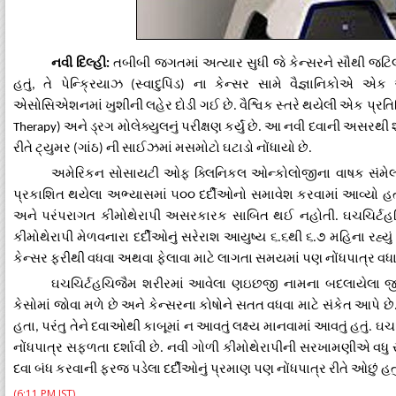
નવી
દિલ્હી
તબીબી
જગતમાં
અત્યાર
સુધી
જે
કેન્સરને
સૌથી
જટિ
:
હતું
તે
પેન્ક્રિયાઝ
સ્વાદુપિંડ
ના
કેન્સર
સામે
વૈજ્ઞાનિકોએ
એક
,
(
)
એસોસિએશનમાં
ખુશીની
લહેર
દોડી
ગઈ
છે
વૈશ્વિક
સ્તરે
થયેલી
એક
પ્રતિ
.
અને
ડ્રગ
મોલેક્યુલનું
પરીક્ષણ
કર્યું
છે
આ
નવી
દવાની
અસરથી
Therapy)
.
રીતે
ટ્યુમર
ગાંઠ
ની
સાઈઝમાં
મસમોટો
ઘટાડો
નોંધાયો
છે
(
)
.
અમેરિકન
સોસાયટી
ઓફ
ક્લિનિકલ
ઓન્કોલોજીના
વાષક
સંમે
પ્રકાશિત
થયેલા
અભ્યાસમાં
૫૦૦
દર્દીઓનો
સમાવેશ
કરવામાં
આવ્યો
હ
અને
પરંપરાગત
કીમોથેરાપી
અસરકારક
સાબિત
થઈ
નહોતી
ઘચચિર્ટહ
.
કીમોથેરાપી
મેળવનારા
દર્દીઓનું
સરેરાશ
આયુષ્ય
૬
૬થી
૬
૭
મહિના
રહ્યું
.
.
કેન્સર
ફરીથી
વધવા
અથવા
ફેલાવા
માટે
લાગતા
સમયમાં
પણ
નોંધપાત્ર
વધા
ઘચચિર્ટહચિજૈમ
શરીરમાં
આવેલા
ણઇછજી
નામના
બદલાયેલા
જ
કેસોમાં
જોવા
મળે
છે
અને
કેન્સરના
કોષોને
સતત
વધવા
માટે
સંકેત
આપે
છે
હતા
પરંતુ
તેને
દવાઓથી
કાબૂમાં
ન
આવતું
લક્ષ્ય
માનવામાં
આવતું
હતું
ઘચચ
,
.
નોંધપાત્ર
સફળતા
દર્શાવી
છે
નવી
ગોળી
કીમોથેરાપીની
સરખામણીએ
વધુ
.
દવા
બંધ
કરવાની
ફરજ
પડેલા
દર્દીઓનું
પ્રમાણ
પણ
નોંધપાત્ર
રીતે
ઓછું
હતુ
(6:11 PM IST)