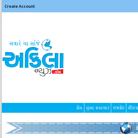
Create Account
હોમ
મુખ્ય સમાચાર
રાજકોટ
સૌરાષ્ટ