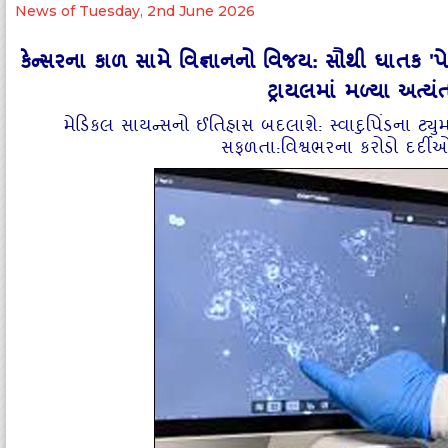
News of Tuesday, 2nd June 2026
કેન્સરના કાળ સામે વિજ્ઞાનનો વિજય: સૌથી ઘાતક 'પેન્
ટ્રાયલમાં મળ્યા અત્
મેડિકલ સાયન્સનો ઈતિહાસ બદલાશે: સ્વાદુપિંડના ટ્
સફળતા:વિશ્વભરના કરોડો દર્દ