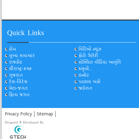
Quick Links
હોમ
વિડિઓ ન્યૂઝ
મુખ્ય સમાચાર
ફોટો ગેલેરી
રાજકોટ
સોશ્યિલ મીડિયા આવૃત્તિ
સૌરાષ્ટ્ર-કચ્છ
કસુંબો...
ગુજરાત
ઇન્સેટ
દેશ-વિદેશ
પાછલા અંકો
ખેલ-જગત
જાહેરાત
ફિલ્મ જગત
Privacy Policy
Sitemap
Designed & Developed By