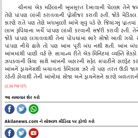
ચીનમાં એક મહિલાની ખૂબસૂરત દેખાવાની ઘેલછા તેને જબ
તેણે પાંપણ લાંબી કરાવવાની પ્રોસીજર કરાવી હતી. જોકે મેડિ
કારણે રાતે પણ તેણે અધખુલ્‍લી આંખે સૂવું પડે છે. જિયાંગ્‍સુ પ્રાંત
લાખ રૂપિયાના ખર્ચે પાંપણ લાંબી કરવાની સર્જરી કરાવી હતી. તેન
જોકે પાંપણ લગાવવાથી તેનાં પોપચાંમાં ભારે સોજો આવી ગયો.
પાંપણ નીચે ઢાળે તો પણ આંખ પૂરી બંધ નથી થતી. આંખ બંધ 
આંખમાંથી પાણી વહે છે. સામાન્‍ય રીતે એક મિનિટમાં વ્‍યક્‍તિ સ
ઝપકવાની ક્રિયા સાથે આંખની બહારની સફેદ સપાટીને હાઇડ્રેટ કર
આંખને ડ્રાયનેસથી બચાવતાં કેમિકલ્‍સ ઝરે તો પણ તરત ઊડી જ
રહેતી હોવાથી તેની આંખોમાં સોજા અને ડ્રાયનેસને કારણે બળતર
(3:36 PM IST)
આ સમાચાર શેર કરો
Akilanews.com ને સોશ્યલ મીડિયા પર ફોલો કરો