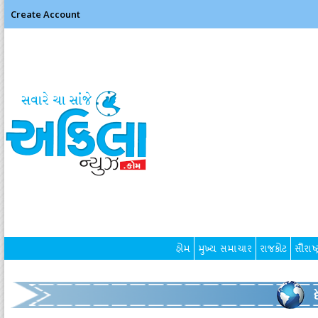
Create Account
હોમ
મુખ્ય સમાચાર
રાજકોટ
સૌરાષ્ટ