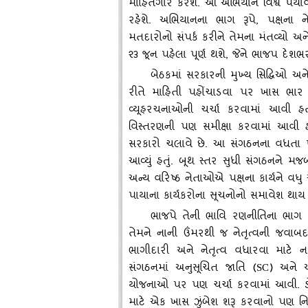
માહિતગાર કરશે. આ અભિયાન વિશ્વ પર્ય
રહેશે. અભિયાનના ભાગ રૂપે, પક્ષના 
મતદારોનો સંપર્ક કરીને તેમના મંતવ્‍યો અને
૨૩ જૂન પહેલા પૂર્ણ થશે, જેને ભાજપ દેશ
બેઠકમાં સરકારની મુખ્‍ય સિદ્ધિઓ 
રીતે માહિતી પહોંચાડવા પર ખાસ ભાર મ
વ્‍યૂહરચનાઓની ચર્ચા કરવામાં આવી હત
વિસ્‍તરણની પણ સમીક્ષા કરવામાં આવી હતી
સરકારો ચલાવે છે. આ સંગઠનના વધતા પ્ર
આવ્‍યું હતું. બૂથ સ્‍તર સુધી સંગઠનને મ
અન્‍ય વરિષ્ઠ નેતાઓએ પક્ષના કાર્યને વધ
પાયાના કાર્યકરોના સૂચનોનો સમાવેશ થાય 
ભાજપે તેની ભાવિ રણનીતિના ભાગ ર
તેમને નાની ઉંમરથી જ નેતૃત્‍વની જ
ભાગીદારી અને નેતૃત્‍વ વધારવા માટે 
સંગઠનમાં અનુસૂચિત જાતિ (
) અને 
SC
યોજનાઓ પર પણ ચર્ચા કરવામાં આવી. ડોક
માટે એક ખાસ ઝુંબેશ શરૂ કરવાનો પણ નિર્