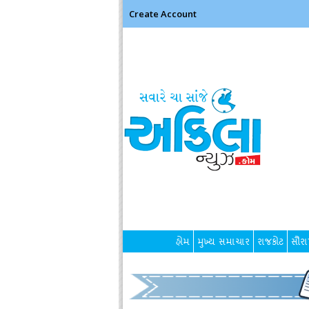
Create Account
હોમ
મુખ્ય સમાચાર
રાજકોટ
સૌરાષ