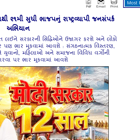
Most 
Pdf
Email
Print
ી ૨૧મી સુધી ભાજપનું રાષ્ટ્રવ્‍યાપી જનસંપર્ક
અભિયાન
ત લઈને સરકારની સિદ્ધિઓને ઉજાગર કરશે અને લોકો
ર પણ ભાર મૂકવામાં આવશે : સંગઠનાત્‍મક વિસ્‍તરણ,
ે યુવાનો, મહિલાઓ અને સમાજના વિવિધ વર્ગોની
ારવા પર ભાર મૂકવામાં આવશે