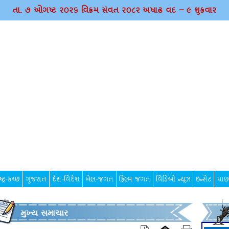
તા. ૭ ઓગષ્ટ ર૦ર૬ વિક્રમ સંવત ર૦૮૨ અષાઢ વદ – ૯ શુક્રવાર
્ટ્ર-કચ્છ
ગુજરાત
દેશ-વિદેશ
ખેલ-જગત
ફિલ્મ જગત
વિડિઓ ન્યૂઝ
ઇન્સેટ
પાછ
મુખ્ય સમાચાર