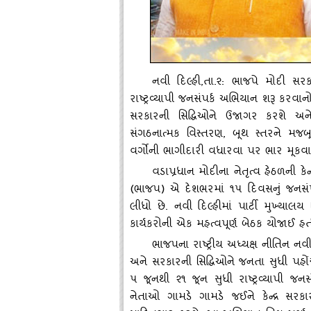
નવી દિલ્‍હી
,તા.૨: ભાજપે મોદી સરક
રાષ્ટ્રવ્‍યાપી જનસંપર્ક અભિયાન શરૂ કરવ
સરકારની સિદ્ધિઓને ઉજાગર કરશે અ
સંગઠનાત્‍મક વિસ્‍તરણ, બૂથ સ્‍તરને
વર્ગોની ભાગીદારી વધારવા પર ભાર મૂકવા
વડાપ્રધાન મોદીના નેતૃત્‍વ હેઠળની કેન્
(ભાજપ) એ દેશભરમાં ૧૫ દિવસનું જનસંપર
લીધો છે. નવી દિલ્‍હીમાં પાર્ટી મુખ્‍યાલય
કાર્યકરોની એક મહત્‍વપૂર્ણ બેઠક યોજાઈ હત
ભાજપના રાષ્ટ્રીય અધ્‍યક્ષ નીતિન ન
અને સરકારની સિદ્ધિઓને જનતા સુધી પહો
૫ જૂનથી ૨૧ જૂન સુધી રાષ્ટ્રવ્‍યાપી
નેતાઓ ગામડે ગામડે જઈને કેન્‍દ્ર સર