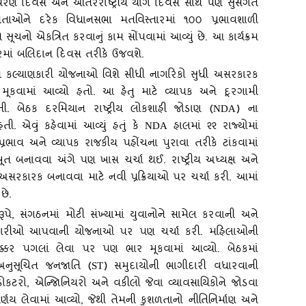
ાવરણ દિવસ અને આંતરરાષ્ટ્રીય યોગ દિવસ સાથે પણ સુસંગત
નેતાઓને દરેક વિધાનસભા મતવિસ્‍તારમાં ૧૦૦ પ્રભાવશાળી
 સૂચનો એકત્રિત કરવાનું કામ સોંપવામાં આવ્‍યું છે. આ કાર્યક્રમ
ભરમાં બલિદાન દિવસ તરીકે ઉજવશે.
અને કલ્‍યાણકારી યોજનાઓ વિશે સીધી નાગરિકો સુધી અસરકારક
ૂકવામાં આવ્‍યો હતો. આ હેતુ માટે વ્‍યાપક અને દૂરગામી
ી. બેઠક દરમિયાન રાષ્ટ્રીય લોકશાહી જોડાણ (
) ના
NDA
. એવું કહેવામાં આવ્‍યું હતું કે
હાલમાં ૨૨ રાજ્‍યોમાં
NDA
ભાવ અને વ્‍યાપક રાજકીય પહોંચના પુરાવા તરીકે ટાંકવામાં
જબૂત બનાવવા અંગે પણ ખાસ ચર્ચા થઈ. રાષ્ટ્રીય અધ્‍યક્ષ અને
ુ અસરકારક બનાવવા માટે નવી પ્રક્રિયાઓ પર ચર્ચા કરી. આમાં
છે.
ૂપે
, સંગઠનમાં મોટી સંખ્‍યામાં યુવાનોને સામેલ કરવાની અને
વાબદારીઓ આપવાની યોજનાઓ પર પણ ચર્ચા કરી. મહિલાઓની
નક્કર પગલાં લેવા પર પણ ભાર મૂકવામાં આવ્‍યો. બેઠકમાં
અનુસૂચિત જનજાતિ (
) સમુદાયોની ભાગીદારી વધારવાની
ST
ટરો, એન્‍જાિનિયરો અને વકીલો જેવા વ્‍યાવસાયિકોને જોડવા
ણય લેવામાં આવ્‍યો, જેથી તેમની કુશળતાનો નીતિનિર્માણ અને