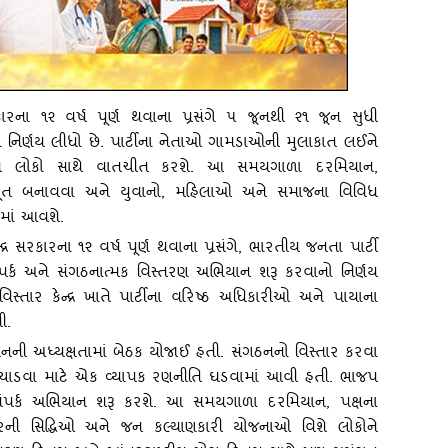
ારના ૧૨ વર્ષ પૂર્ણ થવાના પ્રસંગે ૫ જૂનથી ૨૧ જૂન સુધી
ાનો નિર્ણય લીધો છે. પાર્ટીના નેતાઓ ગામડાઓની મુલાકાત લઈને
ને લોકો સાથે વાતચીત કરશે. આ સમયગાળા દરમિયાન,
 મજબૂત બનાવવા અને યુવાનો, મહિલાઓ અને સમાજના વિવિધ
માં આવશે.
‍દ્ર સરકારના ૧૨ વર્ષ પૂર્ણ થવાના પ્રસંગે
, ભારતીય જનતા પાર્ટી
્ક અને સંગઠનાત્‍મક વિસ્‍તરણ અભિયાન શરૂ કરવાનો નિર્ણય
 વિસ્‍તાર કેન્‍દ્ર ખાતે પાર્ટીના વરિષ્ઠ અધિકારીઓ અને પાયાના
ી.
વીનની અધ્‍યક્ષતામાં બેઠક યોજાઈ હતી. સંગઠનનો વિસ્‍તાર કરવા
ંચાડવા માટે એક વ્‍યાપક રણનીતિ ઘડવામાં આવી હતી. ભાજપ
 જનસંપર્ક અભિયાન શરૂ કરશે. આ સમયગાળા દરમિયાન
, પક્ષના
કારની સિદ્ધિઓ અને જન કલ્‍યાણકારી યોજનાઓ વિશે લોકોને