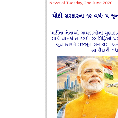
News of Tuesday, 2nd June 2026
મોદી સરકારના ૧૨ વર્ષઃ ૫ જૂનથ
પાર્ટીના નેતાઓ ગામડાઓની મુલાકા
સાથે વાતચીત કરશેઃ ૨૨ સિદ્ધિઓ પ
બૂથ સ્‍તરને મજબૂત બનાવવા અન
ભાગીદારી વધ