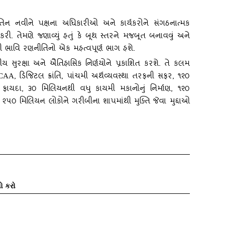
 નીતિન નવીને પક્ષના અધિકારીઓ અને કાર્યકરોને સંગઠનાત્‍મક
રી. તેમણે જણાવ્‍યું હતું કે બૂથ સ્‍તરને મજબૂત બનાવવું અને
ની ભાવિ રણનીતિનો એક મહત્‍વપૂર્ણ ભાગ હશે.
ષ્ટ્રીય સુરક્ષા અને ઐતિહાસિક નિર્ણયોને પ્રકાશિત કરશે. તે કલમ
, ડિજિટલ ક્રાંતિ, પાંચમી અર્થવ્‍યવસ્‍થા તરફની સફર, ૧૨૦
CAA
ફાયદા, ૩૦ મિલિયનથી વધુ કાયમી મકાનોનું નિર્માણ, ૧૨૦
૫૦ મિલિયન લોકોને ગરીબીના શાપમાંથી મુક્‍તિ જેવા મુદ્દાઓ
ો કરો