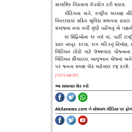
સામાજિક વિકાસમાં ઉપયોગ કરી શકાય.
મીટિગના અંતે
, રાષ્ટ્રીય અધ્‍યક્ષ
વિસ્‍તરણમાં સક્રિય ભૂમિકા ભજવવા હાકલ ક
સમાજના નવા વર્ગો સુધી પહોંચવું એ પક્ષ
૨૨ સિદ્ધિઓના ૧૨ વર્ષ માં
, પાર્ટી રા
૩૭૦ નાબૂદ કરવા, રામ મંદિરનું નિર્માણ,
મિલિયન લોકો માટે ઉજ્જવલા યોજનાના 
મિલિયન શૌચાલય, આયુષ્‍માન યોજના અને ૨
પર જનતા સમક્ષ એક અહેવાલ રજૂ કરશે.
(10:15 AM IST)
આ સમાચાર શેર કરો
Akilanews.com ને સોશ્યલ મીડિયા પર ફોલ