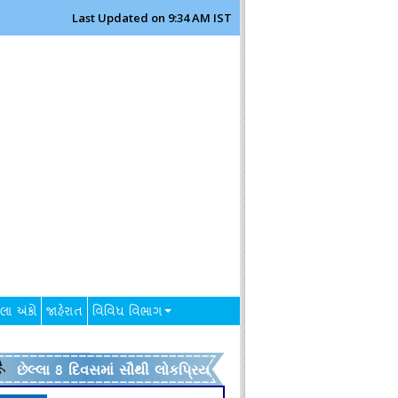
Last Updated on 9:34 AM IST
લા અંકો
જાહેરાત
વિવિધ વિભાગ
છેલ્લા 8 દિવસમાં સૌથી લોકપ્રિય