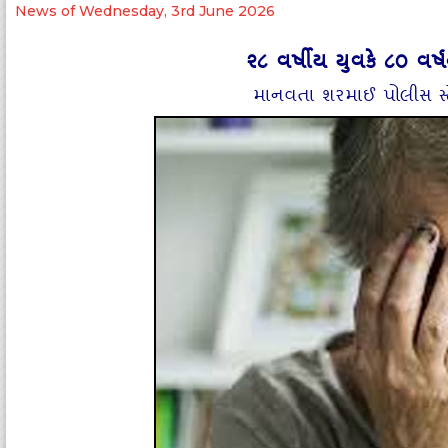
News of Wednesday, 3rd June 2026
૨૮ વર્ષીય યુવકે ૮૦ વર્ષની વ
માનવતા શરમાઈ પોલીસ સ્‍