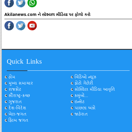
Akilanews.com ને સોશ્યલ મીડિયા પર ફોલો કરો
Quick Links
હોમ
વિડિઓ ન્યૂઝ
મુખ્ય સમાચાર
ફોટો ગેલેરી
રાજકોટ
સોશ્યિલ મીડિયા આવૃત્તિ
સૌરાષ્ટ્ર-કચ્છ
કસુંબો...
ગુજરાત
ઇન્સેટ
દેશ-વિદેશ
પાછલા અંકો
ખેલ-જગત
જાહેરાત
ફિલ્મ જગત