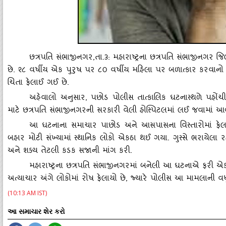
છત્રપતિ સંભાજીનગર
,તા.૩: મહારાષ્ટ્રના છત્રપતિ સંભાજીનગર જ
છે. ૨૮ વર્ષીય એક પુરુષ પર ૮૦ વર્ષીય મહિલા પર બળાત્‍કાર કરવાનો આર
ચિતા ફેલાઈ ગઈ છે.
અહેવાલો અનુસાર
, પછોડ પોલીસ તાત્‍કાલિક ઘટનાસ્‍થળે પહો
માટે છત્રપતિ સંભાજીનગરની સરકારી વેલી હોસ્‍પિટલમાં લઈ જવામાં આવ્
આ ઘટનાના સમાચાર પાછોડ અને આસપાસના વિસ્‍તારોમાં ફેલાતા
બહાર મોટી સંખ્‍યામાં સ્‍થાનિક લોકો એકઠા થઈ ગયા. ગુસ્‍સે ભરાયેલા
અને શક્‍ય તેટલી કડક સજાની માંગ કરી.
મહારાષ્ટ્રના છત્રપતિ સંભાજીનગરમાં બનેલી આ ઘટનાએ ફરી એક
અત્‍યાચાર અંગે લોકોમાં રોષ ફેલાયો છે
, જ્‍યારે પોલીસ આ મામલાની વ
(10:13 AM IST)
આ સમાચાર શેર કરો