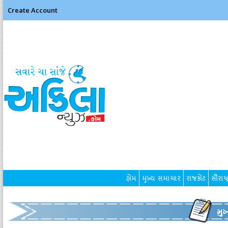
Create Account
હોમ
મુખ્ય સમાચાર
રાજકોટ
સૌરાષ્ટ
મુ