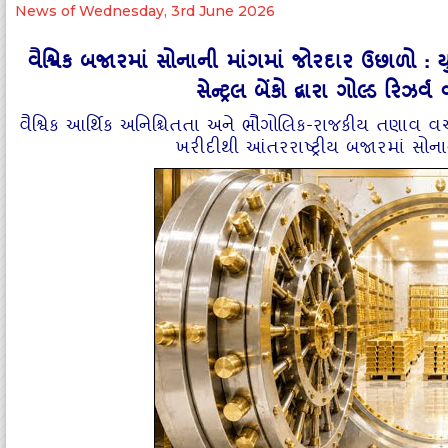
News of Wednesday, 3rd June 2026
વૈશ્વિક બજારમાં સોનાની માંગમાં જોરદાર ઉછાળો : ય
સેન્ટ્રલ બેંકો દ્વારા ગોલ્ડ રિ
વૈશ્વિક આર્થિક અનિશ્ચિતતા અને ભૌગોલિક-રાજકીય તણાવ વચ્ચે સ
ખરીદીથી આંતરરાષ્ટ્રીય બજારમાં સ