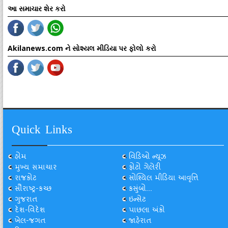
આ સમાચાર શેર કરો
Akilanews.com ને સોશ્યલ મીડિયા પર ફોલો કરો
Quick Links
હોમ
વિડિઓ ન્યૂઝ
મુખ્ય સમાચાર
ફોટો ગેલેરી
રાજકોટ
સોશ્યિલ મીડિયા આવૃત્તિ
સૌરાષ્ટ્ર-કચ્છ
કસુંબો...
ગુજરાત
ઇન્સેટ
દેશ-વિદેશ
પાછલા અંકો
ખેલ-જગત
જાહેરાત