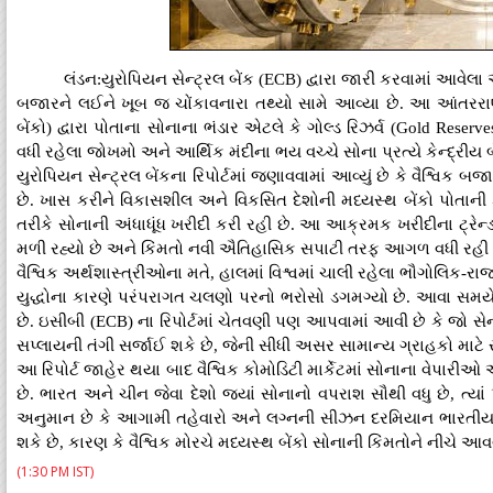
લંડન:યુરોપિયન સેન્ટ્રલ બેંક (ECB) દ્વારા જારી કરવામાં આવેલા એક
બજારને લઈને ખૂબ જ ચોંકાવનારા તથ્યો સામે આવ્યા છે. આ આંતરરાષ્ટ્
બેંકો) દ્વારા પોતાના સોનાના ભંડાર એટલે કે ગોલ્ડ રિઝર્વ (Gold Reserves)
વધી રહેલા જોખમો અને આર્થિક મંદીના ભય વચ્ચે સોના પ્રત્યે કેન્દ્રીય બેં
યુરોપિયન સેન્ટ્રલ બેંકના રિપોર્ટમાં જણાવવામાં આવ્યું છે કે વૈશ્વિક
છે. ખાસ કરીને વિકાસશીલ અને વિકસિત દેશોની મધ્યસ્થ બેંકો પોતાની ક
તરીકે સોનાની અંધાધૂંધ ખરીદી કરી રહી છે. આ આક્રમક ખરીદીના ટ્રેન્ડન
મળી રહ્યો છે અને કિંમતો નવી ઐતિહાસિક સપાટી તરફ આગળ વધી રહી 
વૈશ્વિક અર્થશાસ્ત્રીઓના મતે, હાલમાં વિશ્વમાં ચાલી રહેલા ભૌગોલિક-રા
યુદ્ધોના કારણે પરંપરાગત ચલણો પરનો ભરોસો ડગમગ્યો છે. આવા સમયે '
છે. ઇસીબી (ECB) ના રિપોર્ટમાં ચેતવણી પણ આપવામાં આવી છે કે જો સેન્
સપ્લાયની તંગી સર્જાઈ શકે છે, જેની સીધી અસર સામાન્ય ગ્રાહકો માટે 
આ રિપોર્ટ જાહેર થયા બાદ વૈશ્વિક કોમોડિટી માર્કેટમાં સોનાના વેપારીઓ
છે. ભારત અને ચીન જેવા દેશો જ્યાં સોનાનો વપરાશ સૌથી વધુ છે, ત્યા
અનુમાન છે કે આગામી તહેવારો અને લગ્નની સીઝન દરમિયાન ભારતીય 
શકે છે, કારણ કે વૈશ્વિક મોરચે મધ્યસ્થ બેંકો સોનાની કિંમતોને નીચે આવ
(1:30 PM IST)