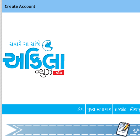
Create Account
હોમ
મુખ્ય સમાચાર
રાજકોટ
સૌરાષ્ટ
મુ