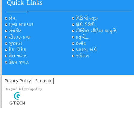
Quick Links
હોમ
વિડિઓ ન્યૂઝ
મુખ્ય સમાચાર
ફોટો ગેલેરી
રાજકોટ
સોશ્યિલ મીડિયા આવૃત્તિ
સૌરાષ્ટ્ર-કચ્છ
કસુંબો...
ગુજરાત
ઇન્સેટ
દેશ-વિદેશ
પાછલા અંકો
ખેલ-જગત
જાહેરાત
ફિલ્મ જગત
Privacy Policy
Sitemap
Designed & Developed By