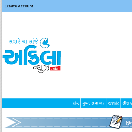
Create Account
હોમ
મુખ્ય સમાચાર
રાજકોટ
સૌરાષ્ટ
મુ