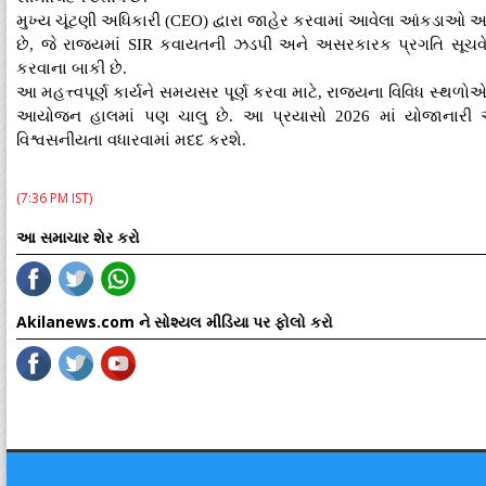
મુખ્ય ચૂંટણી અધિકારી (CEO) દ્વારા જાહેર કરવામાં આવેલા આંકડાઓ અન
છે, જે રાજ્યમાં SIR કવાયતની ઝડપી અને અસરકારક પ્રગતિ સૂચવે છ
કરવાના બાકી છે.
આ મહત્ત્વપૂર્ણ કાર્યને સમયસર પૂર્ણ કરવા માટે, રાજ્યના વિવિધ સ્થળો
આયોજન હાલમાં પણ ચાલુ છે. આ પ્રયાસો 2026 માં યોજાનારી 
વિશ્વસનીયતા વધારવામાં મદદ કરશે.
(7:36 PM IST)
આ સમાચાર શેર કરો
Akilanews.com ને સોશ્યલ મીડિયા પર ફોલો કરો