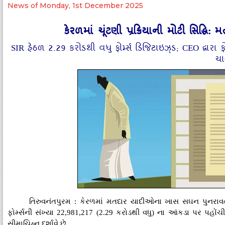
News of Monday, 1st December 2025
કેરળમાં ચૂંટણી પ્રક્રિયાની મોટી સિદ્ધ
SIR હેઠળ 2.29 કરોડથી વધુ ફોર્મ્સ ડિજિટાઇઝ્ડ; CEO દ્વાર
ચા
તિરુવનંતપુરમ : કેરળમાં મતદાર યાદીઓના ખાસ સઘન પુનરાવર્
ફોર્મ્સની સંખ્યા 22,981,217 (2.29 કરોડથી વધુ) ના આંકડા પર પહોંચી
સીમાચિહ્ન દર્શાવે છે.