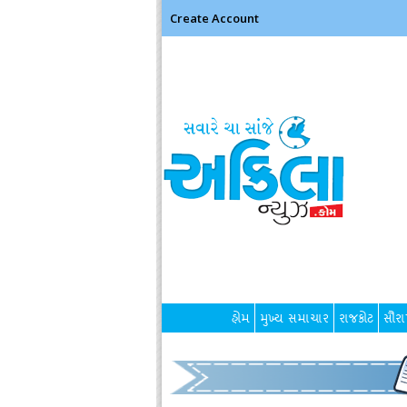
Create Account
હોમ
મુખ્ય સમાચાર
રાજકોટ
સૌરાષ