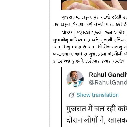
ગુજરાતમાં દારૂના મુદે આવી રહેલી 
પર દારૂના વેચાણ અંગે તેમણે પોસ્‍ટ કરી છે
પોસ્‍ટમાં જણાવ્‍યા મુજબ
‘
જન આક્રોસ 
યુવાઓનું ભવિષ્‍ય દારૂ અને ગુનાની દુનિયામ
અપરાધનું દુષણ છે.અપરાધીઓને સતાનું સંર
બચાવવામાં આવે છે ગુજરાતના ખેડૂતોની ખે
કયાર થશે ડ્રગ્‍સનો કારોબાર કયારે થમશે
?