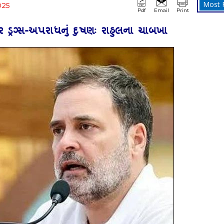
Most 
025
Pdf
Email
Print
 ડ્રગ્‍સ-અપરાધનું દુષણઃ રાહુલના ચાબખા