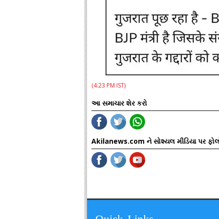
(4:23 PM IST)
આ સમાચાર શેર કરો
Akilanews.com ને સોશ્યલ મીડિયા પર ફોલ