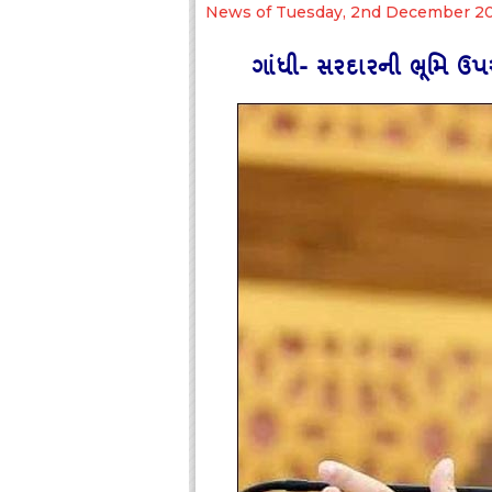
News of Tuesday, 2nd December 2
ગાંધી- સરદારની ભૂમિ ઉપર