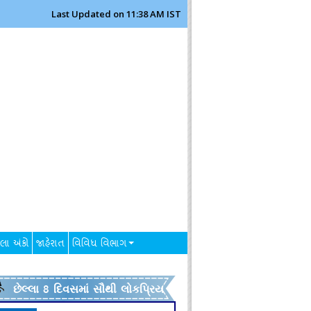
Last Updated on 11:38 AM IST
લા અંકો
જાહેરાત
વિવિધ વિભાગ
છેલ્લા 8 દિવસમાં સૌથી લોકપ્રિય