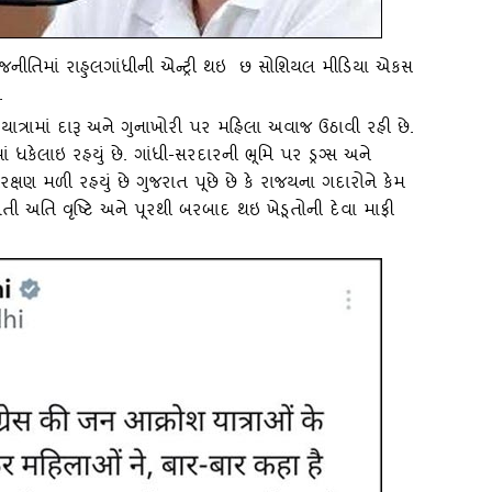
રાજનીતિમાં રાહુલગાંધીની એન્‍ટ્રી થઇ છ સોશિયલ મીડિયા એકસ
.
યાત્રામાં દારૂ અને ગુનાખોરી પર મહિલા અવાજ ઉઠાવી રહી છે.
ાં ધકેલાઇ રહયું છે. ગાંધી-સરદારની ભૂમિ પર ડ્રગ્‍સ અને
ક્ષણ મળી રહયું છે ગુજરાત પૂછે છે કે રાજયના ગદારોને કેમ
તી અતિ વૃષ્‍ટિ અને પૂરથી બરબાદ થઇ ખેડૂતોની દેવા માફી