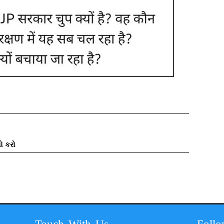
ો કરો