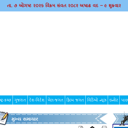
તા. ૭ ઓગષ્ટ ર૦ર૬ વિક્રમ સંવત ર૦૮૨ અષાઢ વદ – ૯ શુક્રવાર
્ટ્ર-કચ્છ
ગુજરાત
દેશ-વિદેશ
ખેલ-જગત
ફિલ્મ જગત
વિડિઓ ન્યૂઝ
ઇન્સેટ
પાછ
મુખ્ય સમાચાર