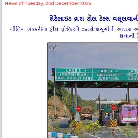
News of Tuesday, 2nd December 2025
સેટેલાઇટ દ્વારા ટોલ ટેક્સ વસૂલવાની
નીતિન ગડકરીના ડ્રીમ પ્રોજેક્ટને ઝટકોઃજાસૂસીની આશંક
થવાની ચ