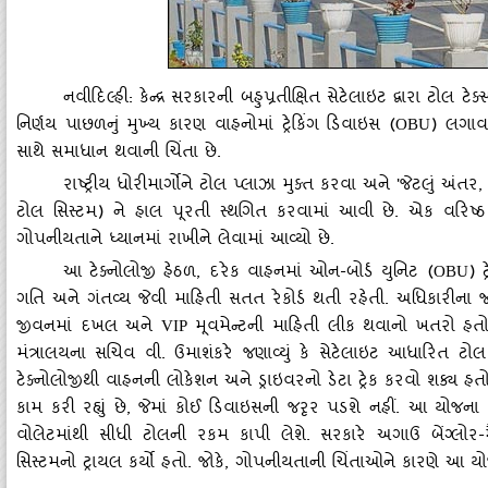
નવીદિલ્હી: કેન્દ્ર સરકારની બહુપ્રતીક્ષિત સેટેલાઇટ દ્વારા ટોલ 
નિર્ણય પાછળનું મુખ્ય કારણ વાહનોમાં ટ્રેકિંગ ડિવાઇસ
(OBU)
લગાવવ
સાથે સમાધાન થવાની ચિંતા છે.
રાષ્ટ્રીય ધોરીમાર્ગોને ટોલ પ્લાઝા મુક્ત કરવા અને 'જેટલું અંત
ટોલ સિસ્ટમ) ને હાલ પૂરતી સ્થગિત કરવામાં આવી છે. એક વરિષ્ઠ અધ
ગોપનીયતાને ધ્યાનમાં રાખીને લેવામાં આવ્યો છે.
આ ટેક્નોલોજી હેઠળ, દરેક વાહનમાં ઓન-બોર્ડ યુનિટ
(OBU)
ગતિ અને ગંતવ્ય જેવી માહિતી સતત રેકોર્ડ થતી રહેતી. અધિકારીના 
જીવનમાં દખલ અને
VIP
મૂવમેન્ટની માહિતી લીક થવાનો ખતરો હતો,
મંત્રાલયના સચિવ વી. ઉમાશંકરે જણાવ્યું કે સેટેલાઇટ આધારિત ટોલ 
ટેક્નોલોજીથી વાહનની લોકેશન અને ડ્રાઇવરનો ડેટા ટ્રેક કરવો શક્ય હત
કામ કરી રહ્યું છે, જેમાં કોઈ ડિવાઇસની જરૃર પડશે નહીં. આ યોજના 
વોલેટમાંથી સીધી ટોલની રકમ કાપી લેશે. સરકારે અગાઉ બેંગ્લોર-મ
સિસ્ટમનો ટ્રાયલ કર્યો હતો. જોકે, ગોપનીયતાની ચિંતાઓને કારણે આ યો