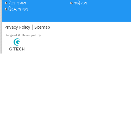
ખેલ-જગત
જાહેરાત
ફિલ્મ જગત
Privacy Policy
Sitemap
Designed & Developed By