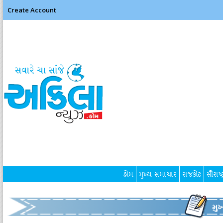
Create Account
હોમ
મુખ્ય સમાચાર
રાજકોટ
સૌરાષ્ટ
મુ