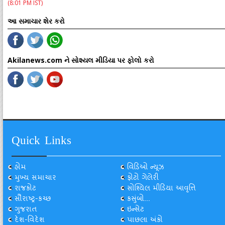
(8:01 PM IST)
આ સમાચાર શેર કરો
Akilanews.com ને સોશ્યલ મીડિયા પર ફોલો કરો
Quick Links
હોમ
વિડિઓ ન્યૂઝ
મુખ્ય સમાચાર
ફોટો ગેલેરી
રાજકોટ
સોશ્યિલ મીડિયા આવૃત્તિ
સૌરાષ્ટ્ર-કચ્છ
કસુંબો...
ગુજરાત
ઇન્સેટ
દેશ-વિદેશ
પાછલા અંકો