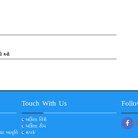
ો કરો
Touch With Us
Foll
અકિલા વિશે
અકિલા ટીમ
યા આવૃત્તિ
સંપર્ક