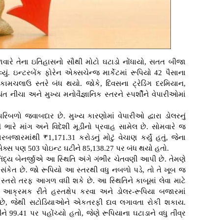
ગળવારે તેના ઇતિહાસનો સૌથી મોટો ઘટાડો નોંધાયો, સતત બીજા
વ્યું. ઇન્ટરબેંક ફોરેન એક્સચેન્જ માર્કેટમાં રૂપિયો 42 પૈસાના
 કામચલાઉ સ્તરે બંધ થયો. જોકે, દિવસના ટ્રેડિંગ દરમિયાન,
નીચા અને મુખ્ય મનોવૈજ્ઞાનિક સ્તરને સ્પર્શીને વેપારીઓમાં
બળો જવાબદાર છે. મુખ્ય કારણોમાં વેપારીઓ દ્વારા ડોલરનું
રે માંગ અને વિદેશી મૂડીનો પ્રવાહ સામેલ છે. સોમવારે જ
બજારમાંથી ₹1,171.31 કરોડનું મોટું વેચાણ કર્યું હતું, જેના
્સેક્સ પણ 503 પોઇન્ટ ઘટીને 85,138.27 પર બંધ થયો હતો.
ંદ્ય બેનર્જીએ આ સ્થિતિ અંગે ગંભીર ચેતવણી આપી છે. તેમણે
મી સંકેત છે. જો રૂપિયો આ સ્તરથી વધુ નબળો પડે, તો તે ખૂબ જ
તરો તરફ આગળ વધી શકે છે. આ સ્થિતિને કાબૂમાં લેવા માટે
ને આક્રમક રીતે હસ્તક્ષેપ કરવા અને ડોલર-રૂપિયા બજારમાં
છે, જેથી સટોડિયાઓને એકતરફી દાવ લગાવતા રોકી શકાય.
ીને 99.41 પર પહોંચ્યો હતો, જેણે રૂપિયાના ઘટાડાને વધુ તીવ્ર