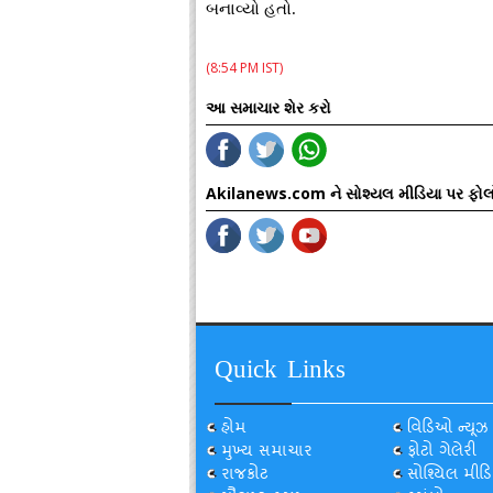
બનાવ્યો હતો.
(8:54 PM IST)
આ સમાચાર શેર કરો
Akilanews.com ને સોશ્યલ મીડિયા પર ફોલ
Quick Links
હોમ
વિડિઓ ન્યૂઝ
મુખ્ય સમાચાર
ફોટો ગેલેરી
રાજકોટ
સોશ્યિલ મીડિ