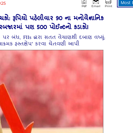
Most 
025
Pdf
Email
Print
ંચકો: રૂપિયો પહેલીવાર 90 ના મનોવૈજ્ઞાનિક
, શેરબજારમાં પણ 500 પોઈન્ટનો કડાકો!
 પર બંધ, FIIs દ્વારા સતત વેચાણથી દબાણ વધ્યું;
આક્રમક હસ્તક્ષેપ' કરવા ચેતવણી આપી