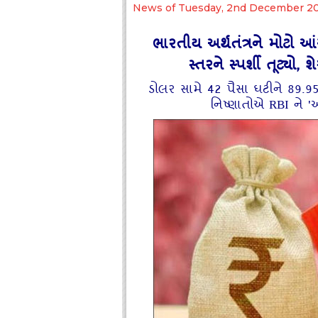
News of Tuesday, 2nd December 2
ભારતીય અર્થતંત્રને મોટો આ
સ્તરને સ્પર્શી તૂટ્યો
ડોલર સામે 42 પૈસા ઘટીને 89.95
નિષ્ણાતોએ RBI ને '