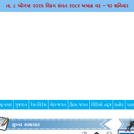
તા. ૮ ઓગષ્ટ ર૦ર૬ વિક્રમ સંવત ર૦૮૨ અષાઢ વદ – ૧૦ શનિવાર
્ટ્ર-કચ્છ
ગુજરાત
દેશ-વિદેશ
ખેલ-જગત
ફિલ્મ જગત
વિડિઓ ન્યૂઝ
ઇન્સેટ
પાછ
મુખ્ય સમાચાર