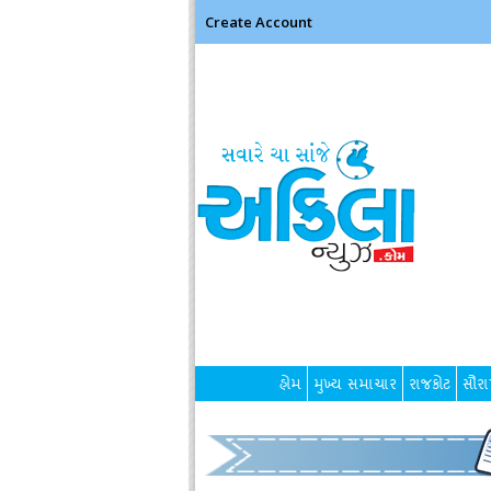
Create Account
હોમ
મુખ્ય સમાચાર
રાજકોટ
સૌરાષ