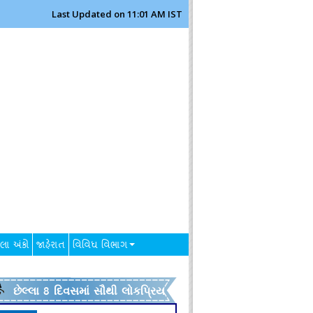
Last Updated on 11:01 AM IST
લા અંકો
જાહેરાત
વિવિધ વિભાગ
છેલ્લા 8 દિવસમાં સૌથી લોકપ્રિય