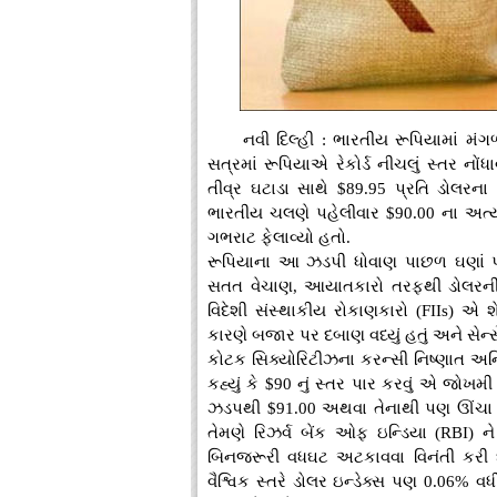
નવી દિલ્હી : ભારતીય રૂપિયામાં મં
સત્રમાં રૂપિયાએ રેકોર્ડ નીચલું સ્તર નોંધા
તીવ્ર ઘટાડા સાથે $89.95 પ્રતિ ડોલરના
ભારતીય ચલણે પહેલીવાર $90.00 ના અત્યંત 
ગભરાટ ફેલાવ્યો હતો.
રૂપિયાના આ ઝડપી ધોવાણ પાછળ ઘણાં પરિ
સતત વેચાણ, આયાતકારો તરફથી ડોલરની ભા
વિદેશી સંસ્થાકીય રોકાણકારો (FIIs) એ શેર
કારણે બજાર પર દબાણ વધ્યું હતું અને સેન
કોટક સિક્યોરિટીઝના કરન્સી નિષ્ણાત અનિ
કહ્યું કે $90 નું સ્તર પાર કરવું એ જોખ
ઝડપથી $91.00 અથવા તેનાથી પણ ઊંચા સ્
તેમણે રિઝર્વ બેંક ઓફ ઇન્ડિયા (RBI) 
બિનજરૂરી વધઘટ અટકાવવા વિનંતી કરી 
વૈશ્વિક સ્તરે ડોલર ઇન્ડેક્સ પણ 0.06% વધ