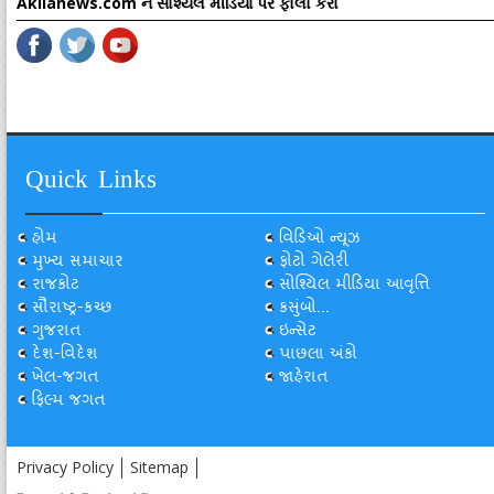
Akilanews.com ને સોશ્યલ મીડિયા પર ફોલો કરો
Quick Links
હોમ
વિડિઓ ન્યૂઝ
મુખ્ય સમાચાર
ફોટો ગેલેરી
રાજકોટ
સોશ્યિલ મીડિયા આવૃત્તિ
સૌરાષ્ટ્ર-કચ્છ
કસુંબો...
ગુજરાત
ઇન્સેટ
દેશ-વિદેશ
પાછલા અંકો
ખેલ-જગત
જાહેરાત
ફિલ્મ જગત
Privacy Policy
Sitemap