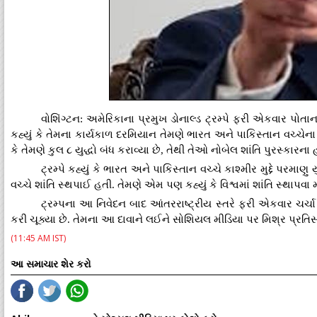
વોશિંગ્ટન: અમેરિકાના પ્રમુખ ડોનાલ્ડ ટ્રમ્પે ફરી એકવાર પોતા
કહ્યું કે તેમના કાર્યકાળ દરમિયાન તેમણે ભારત અને પાકિસ્તાન વચ્ચેના સ
કે તેમણે કુલ ૮ યુદ્ધો બંધ કરાવ્યા છે, તેથી તેઓ નોબેલ શાંતિ પુરસ્કારના
ટ્રમ્પે કહ્યું કે ભારત અને પાકિસ્તાન વચ્ચે કાશ્મીર મુદ્દે પરમાણ
વચ્ચે શાંતિ સ્થપાઈ હતી. તેમણે એમ પણ કહ્યું કે વિશ્વમાં શાંતિ સ્થાપવા 
ટ્રમ્પના આ નિવેદન બાદ આંતરરાષ્ટ્રીય સ્તરે ફરી એકવાર ચર્ચા
કરી ચૂક્યા છે. તેમના આ દાવાને લઈને સોશિયલ મીડિયા પર મિશ્ર પ્રતિસ
(11:45 AM IST)
આ સમાચાર શેર કરો