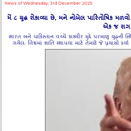
News of Wednesday, 3rd December 2025
મેં ૮ યુદ્ધ રોકાવ્યા છે, મને નોબેલ પારિતોષિક મળવ
એક જ રાગ
ભારત અને પાકિસ્તાન વચ્ચે કાશ્મીર મુદ્દે પરમાણુ યુદ્ધની
ગયેલ: વિશ્વમાં શાંતિ સ્થાપવા માટે તેમણે જે પ્રયાસો કર