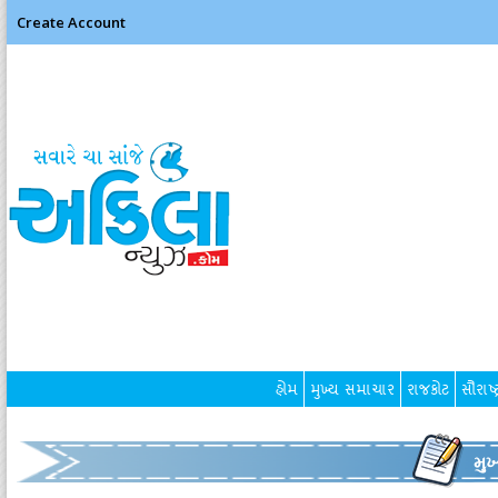
Create Account
હોમ
મુખ્ય સમાચાર
રાજકોટ
સૌરાષ્ટ
મુ