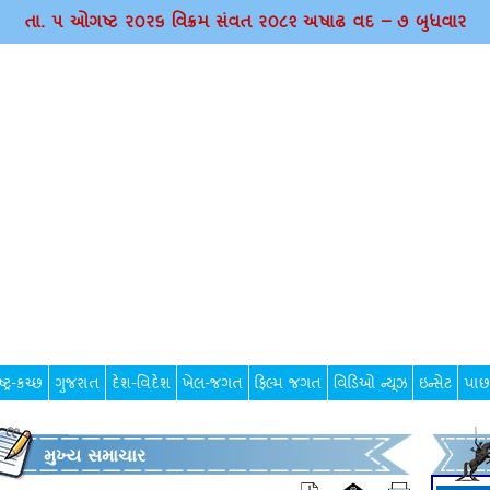
તા. ૫ ઓગષ્ટ ર૦ર૬ વિક્રમ સંવત ર૦૮૨ અષાઢ વદ – ૭ બુધવાર
્ટ્ર-કચ્છ
ગુજરાત
દેશ-વિદેશ
ખેલ-જગત
ફિલ્મ જગત
વિડિઓ ન્યૂઝ
ઇન્સેટ
પાછ
મુખ્ય સમાચાર