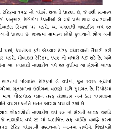
લ ટેરિફમાં ૧૫% નો વધારો થવાની ધારણા છે
,
જેનાથી સામાન્‍ય
લો અનુસાર
,
ટેલિકોમ કંપનીઓ બે વર્ષ પછી ભાવ વધારવાની
ોબાઇલ રિચાર્જ પર પડશે. આ પગલાથી નાણાકીય વર્ષ ૨૭
થવાની ધારણા છે. ૨૦૨૬માં સામાન્‍ય લોકો ફુગાવાનો ભોગ બની
્ષ પછી
,
કંપનીઓ ફરી એકવાર ટેરિફ વધારવાની તૈયારી કરી
 પર પડશે. મોબાઇલ ટેરિફમાં ૧૫% નો વધારો થઈ શકે છે
,
અને
નીઓના આ પગલાથી નાણાકીય વર્ષ ૨૭ સુધીમાં આ ક્ષેત્રનો આવક
ે ભારતમાં મોબાઇલ ટેરિફમાં બે વર્ષમાં
,
જૂન ૨૦૨૬ સુધીમાં
ખા ભૂતકાળના ઉદ્યોગના વલણો સાથે સુસંગત છે. રિપોર્ટમાં
 માંગ
,
પોસ્‍ટપેઇડ પ્‍લાન તરફ સ્‍થળાંતર અને ડેટા વપરાશમાં
તિ વપરાશકર્તાને સતત આગળ ધપાવી રહ્યો છે.
મક ભાવ ગોઠવણોથી નાણાકીય વર્ષ ૨૭ માં ક્ષેત્રની આવક વળદ્ધિ
,
જે નાણાકીય વર્ષ ૨૬ માં અંદાજિત ૭% વાર્ષિક વળદ્ધિ કરતા
 ૧૫% ટેરિફ વધારાની સંભાવનાને ધ્‍યાનમાં રાખીને
,
વિશ્‍લેષકો