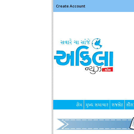
Create Account
હોમ
મુખ્ય સમાચાર
રાજકોટ
સૌરાષ