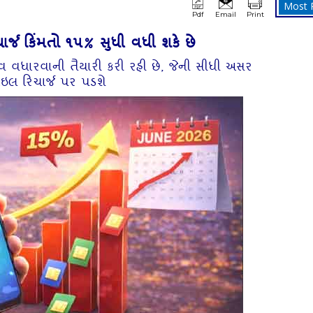
Most 
Pdf
Email
Print
ર્જ કિંમતો ૧૫% સુધી વધી શકે છે
વ વધારવાની તૈયારી કરી રહી છે, જેની સીધી અસર
ઇલ રિચાર્જ પર પડશે