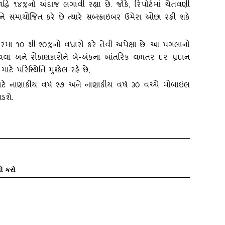
્ધિ ૧૪%નો અંદાજ લગાવી રહ્યા છે. જોકે
,
રિપોર્ટમાં ચેતવણી
 સમાયોજિત કરે છે ત્‍યારે સબ્‍સ્‍ક્રાઇબર ઉમેરા ઓછા રહી શકે
દરમાં ૧૦ થી ૨૦%નો વધારો કરે તેવી અપેક્ષા છે. આ પગલાનો
 લાવવા અને રોકાણકારોને બે-અંકના આંતરિક વળતર દર પ્રદાન
ે પરિસ્‍થિતિ મુશ્‍કેલ રહે છે
;
ાટે નાણાકીય વર્ષ ૨૭ અને નાણાકીય વર્ષ ૩૦ વચ્‍ચે મોબાઇલ
ડશે.
ો કરો