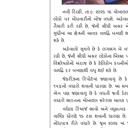
નવી દિલ્‍હી
,
તા.૯: ૨૦૨૬ માં મોબાઇ
લોકો પર મોંઘવારીનો બોજ વધશે. અહેવા
તૈયારી કરી રહી છે
,
જેની સીધી અસર મ
સુધીમાં આ ક્ષેત્રની આવક વળદ્ધિ બમણી 
શકે છે.
અહેવાલો સૂચવે છે કે લગભગ બે વર
રહી છે
,
જેની સીધી અસર લોકોના ખિસ્‍સા
વિશ્‍લેષકોનો અંદાજ છે કે ટેલિકોમ કંપ
વળદ્ધિ દર બમણાથી વધુ થઈ શકે છે.
જેફરીઝના રિપોર્ટમાં જણાવાયું છે ક
૧૫%નો વધારો થવાની ધારણા છે. આ સમયરે
એમ પણ જણાવાયું છે કે વધતી જતી ડેટા
વધારો ભારતના મોબાઇલ સરેરાશ આવક પ્ર
વધેલા રિચાર્જ ભાવો અને વ્‍યૂહાત્‍
વાર્ષિક ધોરણે ૧૬ ટકા થવાની ધારણા છે
નોંધપાત્ર રીતે વધારે છે. જૂન ૨૦૨૬ માં