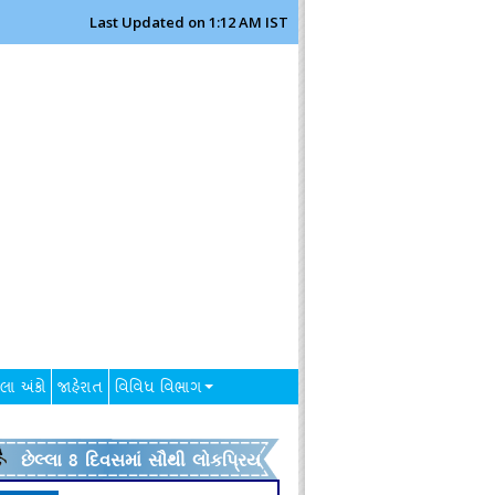
Last Updated on 1:12 AM IST
લા અંકો
જાહેરાત
વિવિધ વિભાગ
છેલ્લા 8 દિવસમાં સૌથી લોકપ્રિય