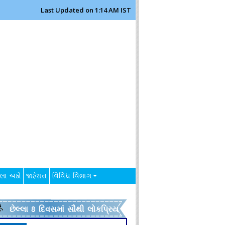
Last Updated on 1:14 AM IST
લા અંકો
જાહેરાત
વિવિધ વિભાગ
છેલ્લા 8 દિવસમાં સૌથી લોકપ્રિય