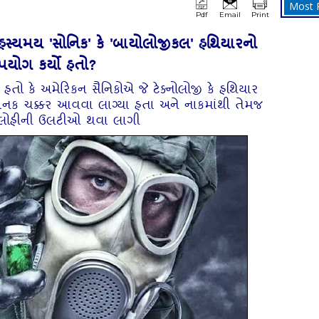
Most 
Pdf
Email
Print
રહસ્યમય 'સોનિક' કે 'બાયોલોજીકલ' હથિયારનો
પયોગ કર્યો હતો?
ો હતો કે અમેરિકન સૈનિકોએ જે ટેક્નોલોજી કે હથિયાર
ે અચાનક ચક્કર આવવા લાગ્યા હતા અને નાકમાંથી તેમજ
ી લોહીની ઉલટીઓ થવા લાગી