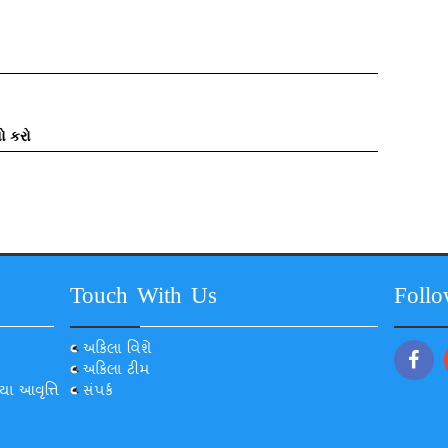
ો કરો
Touch With Us
Foll
અકિલા વિશે
અકિલા ટીમ
યા આવૃત્તિ
સંપર્ક