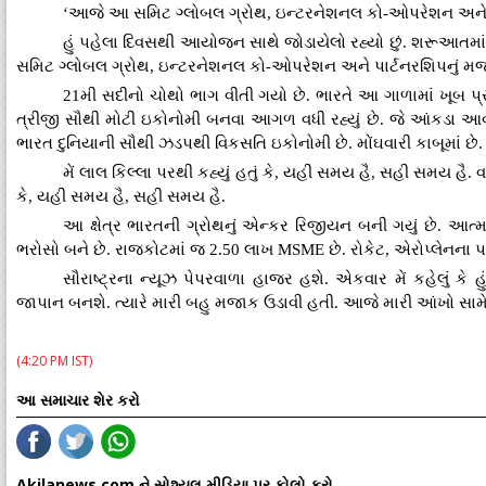
‘આજે આ સમિટ ગ્લોબલ ગ્રોથ, ઇન્ટરનેશનલ કો-ઓપરેશન અને પાર્
હું પહેલા દિવસથી આયોજન સાથે જોડાયેલો રહ્યો છું. શરૂઆતમા
સમિટ ગ્લોબલ ગ્રોથ, ઇન્ટરનેશનલ કો-ઓપરેશન અને પાર્ટનરશિપનું મજબૂ
21મી સદીનો ચોથો ભાગ વીતી ગયો છે. ભારતે આ ગાળામાં ખૂબ પ્ર
ત્રીજી સૌથી મોટી ઇકોનોમી બનવા આગળ વધી રહ્યું છે. જે આંકડા આવી ર
ભારત દુનિયાની સૌથી ઝડપથી વિકસતિ ઇકોનોમી છે. મોંઘવારી કાબૂમાં છે. 
મેં લાલ કિલ્લા પરથી કહ્યું હતું કે, યહી સમય હૈ, સહી સમય 
કે, યહી સમય હૈ, સહી સમય હૈ.
આ ક્ષેત્ર ભારતની ગ્રોથનું એન્કર રિજીયન બની ગયું છે. આત્મન
ભરોસો બને છે. રાજકોટમાં જ 2.50 લાખ MSME છે. રોકેટ, એરોપ્લેનના પાર
સૌરાષ્ટ્રના ન્યૂઝ પેપરવાળા હાજર હશે. એકવાર મેં કહેલું ક
જાપાન બનશે. ત્યારે મારી બહુ મજાક ઉડાવી હતી. આજે મારી આંખો સામે
(4:20 PM IST)
આ સમાચાર શેર કરો
Akilanews.com ને સોશ્યલ મીડિયા પર ફોલો કરો