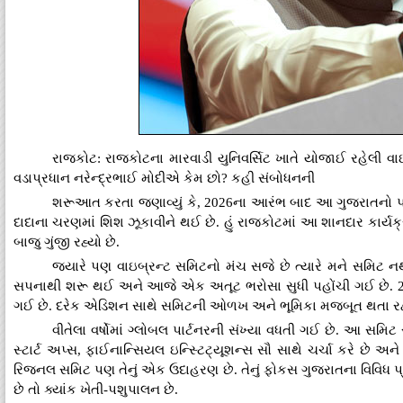
રાજકોટ: રાજકોટના મારવાડી યુનિવર્સિટ ખાતે યોજાઈ રહેલી વા
વડાપ્રધાન નરેન્દ્રભાઈ મોદીએ કેમ છો? કહી સંબોધનની
શરૂઆત કરતા જણાવ્યું કે, 2026ના આરંભ બાદ આ ગુજરાતનો પહ
દાદાના ચરણમાં શિશ ઝૂકાવીને થઈ છે. હું રાજકોટમાં આ શાનદાર કાર્યક
બાજુ ગુંજી રહ્યો છે.
જ્યારે પણ વાઇબ્રન્ટ સમિટનો મંચ સજે છે ત્યારે મને સમિટ ન
સપનાથી શરૂ થઈ અને આજે એક અતૂટ ભરોસા સુધી પહોંચી ગઈ છે. 2 
ગઈ છે. દરેક એડિશન સાથે સમિટની ઓળખ અને ભૂમિકા મજબૂત થતા રહ્
વીતેલા વર્ષોમાં ગ્લોબલ પાર્ટનરની સંખ્યા વધતી ગઈ છે. આ સમિટ 
સ્ટાર્ટ અપ્સ, ફાઈનાન્સિયલ ઇન્સ્ટિટ્યૂશન્સ સૌ સાથે ચર્ચા કરે છે અને 
રિજનલ સમિટ પણ તેનું એક ઉદાહરણ છે. તેનું ફોકસ ગુજરાતના વિવિધ પ્રદેશન
છે તો ક્યાંક ખેતી-પશુપાલન છે.