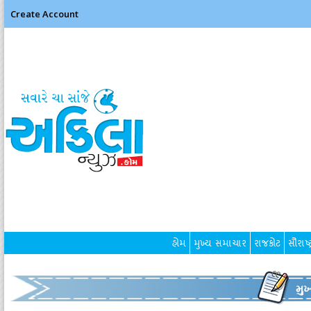
Create Account
હોમ
મુખ્ય સમાચાર
રાજકોટ
સૌરાષ્ટ
મુ