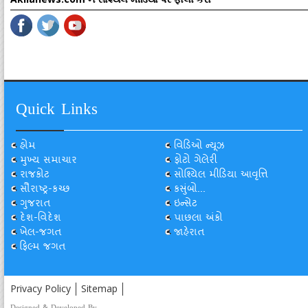
Quick Links
હોમ
વિડિઓ ન્યૂઝ
મુખ્ય સમાચાર
ફોટો ગેલેરી
રાજકોટ
સોશ્યિલ મીડિયા આવૃત્તિ
સૌરાષ્ટ્ર-કચ્છ
કસુંબો...
ગુજરાત
ઇન્સેટ
દેશ-વિદેશ
પાછલા અંકો
ખેલ-જગત
જાહેરાત
ફિલ્મ જગત
Privacy Policy
Sitemap