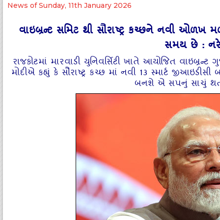
News of Sunday, 11th January 2026
વાઇબ્રન્ટ સમિટ થી સૌરાષ્ટ્ર કચ્છને નવી ઓળખ 
સમય છે : નરે
રાજકોટમાં મારવાડી યુનિવર્સિટી ખાતે આયોજિત વાઇબ્રન્ટ 
મોદીએ કહ્યું કે સૌરાષ્ટ્ર કચ્છ માં નવી 13 સ્માર્ટ જીઆઇડ
બનશે એ સપનું સાચું થતા