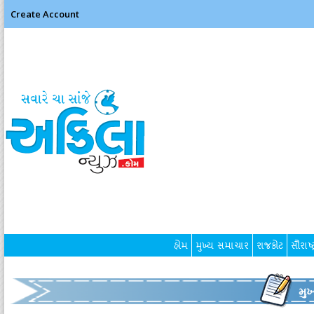
Create Account
હોમ
મુખ્ય સમાચાર
રાજકોટ
સૌરાષ્ટ
મુ