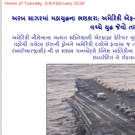
News of Tuesday, 3rd February 2026
અરબ સાગરમાં મહાયુદ્ધના ભણકારા: અમેરિકી એફ-૩૫ ફા
વચ્ચે યુદ્ધ જેવો ત
અમેરિકી નૌસેનાના અત્યંત શક્તિશાળી એરક્રાફ્ટ કેરિય
પહોંચી ગયેલા ઈરાની ડ્રોનને અમેરિકી દળોએ હવામાં જ તોડી
(આઈઆરજીસી) ની છ સશસ્ત્ર ગનબોટ્સે ડેનિશ માલિકીના
ઇમ્પરેટિવ ને રોકવા