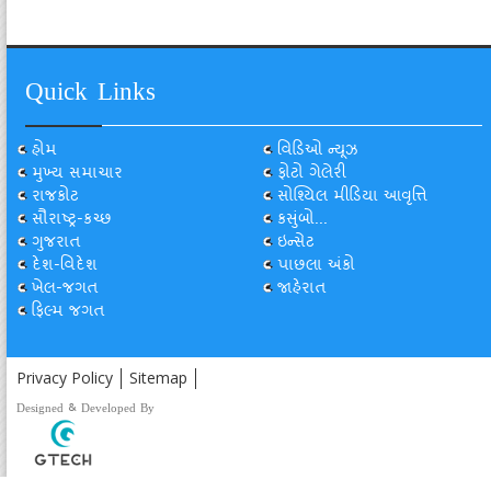
Quick Links
હોમ
વિડિઓ ન્યૂઝ
મુખ્ય સમાચાર
ફોટો ગેલેરી
રાજકોટ
સોશ્યિલ મીડિયા આવૃત્તિ
સૌરાષ્ટ્ર-કચ્છ
કસુંબો...
ગુજરાત
ઇન્સેટ
દેશ-વિદેશ
પાછલા અંકો
ખેલ-જગત
જાહેરાત
ફિલ્મ જગત
Privacy Policy
Sitemap
Designed & Developed By