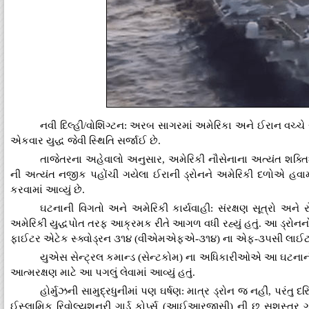
નવી દિલ્હી/વોશિંગ્ટન: અરબ સાગરમાં અમેરિકા અને ઈરાન વચ્ચે
એકવાર યુદ્ધ જેવી સ્થિતિ સર્જાઈ છે.
તાજેતરના અહેવાલો અનુસાર, અમેરિકી નૌસેનાના અત્યંત શક
ની અત્યંત નજીક પહોંચી ગયેલા ઈરાની ડ્રોનને અમેરિકી દળોએ હવામાં
કરવામાં આવ્યું છે.
ઘટનાની વિગતો અને અમેરિકી કાર્યવાહી: સંરક્ષણ સૂત્રો અને ર
અમેરિકી યુદ્ધપોત તરફ આક્રમક રીતે આગળ વધી રહ્યું હતું. આ ડ્રોનન
ફાઈટર એટેક સ્ક્વોડ્રન ૩૧૪ (વીએમએફએ-૩૧૪) ના એફ-૩૫સી લાઈટનિંગ ૨ ફ
યુએસ સેન્ટ્રલ કમાન્ડ (સેન્ટકોમ) ના અધિકારીઓએ આ ઘટનાની પુષ્
આત્મરક્ષણ માટે આ પગલું લેવામાં આવ્યું હતું.
હોર્મુઝની સામુદ્રધુનીમાં પણ ઘર્ષણ: માત્ર ડ્રોન જ નહીં, પર
ઈસ્લામિક રિવોલ્યુશનરી ગાર્ડ કોર્પ્સ (આઈઆરજીસી) ની છ સશસ્ત્ર