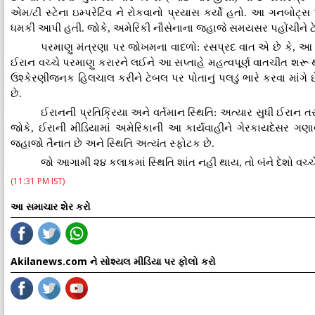
એમ/ટી સ્ટેના ઇમ્પરેટિવ ને રોકવાનો પ્રયાસ કર્યો હતો. આ ગનબોટ
ધમકી આપી હતી. જોકે, અમેરિકી નૌસેનાના જહાજે સમયસર પહોંચીને ટેન્કરને 
પરમાણુ મંત્રણા પર જોખમના વાદળો: રસપ્રદ વાત એ છે કે, આ 
ઈરાન વચ્ચે પરમાણુ કરારને લઈને આ સપ્તાહે મહત્વપૂર્ણ વાતચીત શરૂ થવ
ઉશ્કેરણીજનક હિલચાલ કરીને ટેબલ પર પોતાનું પલડું ભારે કરવા માંગે 
છે.
ઈરાનની પ્રતિક્રિયા અને વર્તમાન સ્થિતિ: અત્યાર સુધી ઈરાન 
જોકે, ઈરાની મીડિયામાં અમેરિકાની આ કાર્યવાહીને ગેરકાયદેસર ગણ
જહાજો તૈનાત છે અને સ્થિતિ અત્યંત સ્ફોટક છે.
જો આગામી ૨૪ કલાકમાં સ્થિતિ શાંત નહીં થાય, તો બંને દેશો વચ્ચ
(11:31 PM IST)
આ સમાચાર શેર કરો
Akilanews.com ને સોશ્યલ મીડિયા પર ફોલો કરો