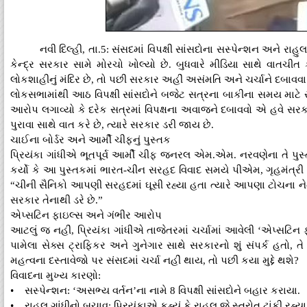
નવી દિલ્હી, તા.5: સંસદમાં વિપક્ષી સાંસદોના સસ્પેન્શન અને રાહુલ 
કેન્દ્ર સરકાર સામે મોરચો ખોલ્યો છે. બુધવારે મીડિયા સાથે વાતચી
લોકશાહીનું મંદિર છે, તો પછી સરકાર અહીં અસંમતિ અને ચર્ચાને દબાવ
લોકસભામાંથી આઠ વિપક્ષી સાંસદોને બજેટ સત્રના બાકીના સમય માટે સસ્પેન્
આરોપ લગાવ્યો કે દરેક સત્રમાં વિપક્ષના અવાજને દબાવવો એ હવે સરકાર
પુરાવા સાથે વાત કરે છે, ત્યારે સરકાર ડરી જાય છે.
ચાઈના બોર્ડર અને આર્મી ચીફનું પુસ્તક
પ્રિયંકા ગાંધીએ ભૂતપૂર્વ આર્મી ચીફ જનરલ એમ.એમ. નરવણેના તે પુસ્ત
કર્યો કે આ પુસ્તકમાં ભારત-ચીન સરહદ વિવાદ સમયે પીએમ, ગૃહમંત્રી અને 
“ચીની સૈનિકો આપણી સરહદમાં ઘૂસી રહ્યા હતા ત્યારે આપણા ટોચના નેતૃત્
સરકાર તેનાથી ડરે છે.”
એપ્સટિન ફાઇલ્સ અને ગંભીર આરોપ
આટલું જ નહીં, પ્રિયંકા ગાંધીએ તાજેતરમાં ચર્ચામાં આવેલી ‘એપ્સટિન
પામેલા સેક્સ ટ્રાફિકર અને ગુનેગાર સાથે સરકારનો શું સંપર્ક હતો, તે
મહત્વના દસ્તાવેજો પર સંસદમાં ચર્ચા નહીં થાય, તો પછી કયા મુદ્દે થશે?
વિવાદના મુખ્ય કારણો:
• સસ્પેન્શન: ‘અસભ્ય વર્તન’ના નામે 8 વિપક્ષી સાંસદોને બહાર કરાયા.
• રાહુલ ગાંધીનો બચાવ: પ્રિયંકાએ કહ્યું કે રાહુલ જે સ્ત્રોત ટાંકી રહ્