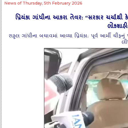
News of Thursday, 5th February 2026
પ્રિયંકા ગાંધીના આકરા તેવર: “સરકાર ચર્ચાથી ક
લોકશાહી
રાહુલ ગાંધીના બચાવમાં આવ્યા પ્રિયંકા: પૂર્વ આર્મી ચીફનું પુ
લી