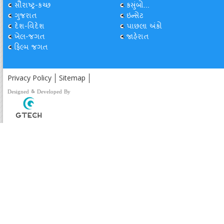
સૌરાષ્ટ્ર-કચ્છ
કસુંબો...
ગુજરાત
ઇન્સેટ
દેશ-વિદેશ
પાછલા અંકો
ખેલ-જગત
જાહેરાત
ફિલ્મ જગત
Privacy Policy
Sitemap
Designed & Developed By