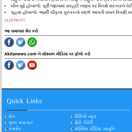
• ચીન મુદ્દે હોબાળો: પૂર્વી લદ્દાખમાં સરહદી તણાવ પર વિપક્ષે સરકારને ઘેરી
• ગૃહમાં હોબાળો: આર્મી ચીફના પુસ્તકનો સંદર્ભ આપતી વખતે વિપક્ષી સ
(4:28 PM IST)
આ સમાચાર શેર કરો
Akilanews.com ને સોશ્યલ મીડિયા પર ફોલો કરો
Quick Links
હોમ
વિડિઓ ન્યૂઝ
મુખ્ય સમાચાર
ફોટો ગેલેરી
રાજકોટ
સોશ્યિલ મીડિયા આવૃત્તિ