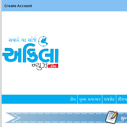
Create Account
હોમ
મુખ્ય સમાચાર
રાજકોટ
સૌરાષ્ટ
મુ