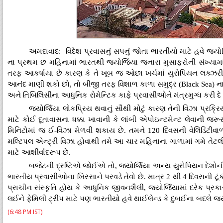
અમદાવાદ: વિદેશ પ્રવાસનું સપનું જોતા ભારતીયો માટે હવે જ્યોર
ના પ્રથમ છ મહિનામાં ભારતથી જ્યોર્જિયા જનારા મુસાફરોની સંખ્યામ
તરફ આકર્ષાયા છે કારણ કે તે ખૂબ જ ઓછા ખર્ચમાં યુરોપિયન લક્
આનંદ માણી શકો છો, તો બીજી તરફ વિશાળ કાળા સમુદ્ર (Black Sea) ન
અને તિબિલિસીના આધુનિક રોમેન્ટિક કાફે પ્રવાસીઓને મંત્રમુગ્ધ કરી દે 
જ્યોર્જિયા લોકપ્રિય થવાનું સૌથી મોટું કારણ તેની વિઝા પ્
માટે કોઈ દૂતાવાસના ધક્કા ખાવાની કે લાંબી એપોઇન્ટમેન્ટ લેવાની જર
મિનિટોમાં જ ઈ-વિઝા મેળવી શકાય છે. તમને 120 દિવસની વેલિડિટીવા
મલ્ટિપલ એન્ટ્રી વિઝા હોવાથી તમે આ ચાર મહિનાના ગાળામાં ગમે તેટ
માટે આશીર્વાદરૂપ છે.
બજેટની દ્રષ્ટિએ જોઈએ તો, જ્યોર્જિયા અન્ય યુરોપિયન દેશોની
ભારતીય પ્રવાસીઓના ખિસ્સાને પરવડે તેવો છે. માત્ર 2 થી 4 દિવસની 
પ્રાચીન સંસ્કૃતિ હોય કે આધુનિક જીવનશૈલી, જ્યોર્જિયામાં દરેક પ્
લઈને ફેમિલી ટ્રીપ માટે પણ ભારતીયો હવે થાઈલેન્ડ કે દુબઈના બદલે જ્યો
(6:48 PM IST)