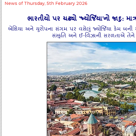
News of Thursday, 5th February 2026
ભારતીયો પર ચઢ્યો 'જ્યોર્જિયા'નો જાદુ: મ
એશિયા અને યુરોપના સંગમ પર વસેલું જ્યોર્જિયા કેમ બની ર
સંસ્કૃતિ અને ઈ-વિઝાની સરળતાએ તેને બના