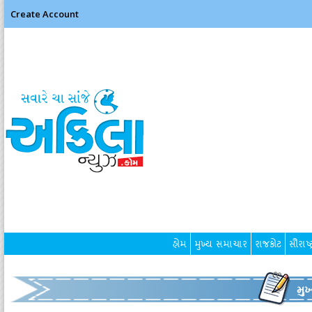
Create Account
હોમ
મુખ્ય સમાચાર
રાજકોટ
સૌરાષ્ટ
મુ