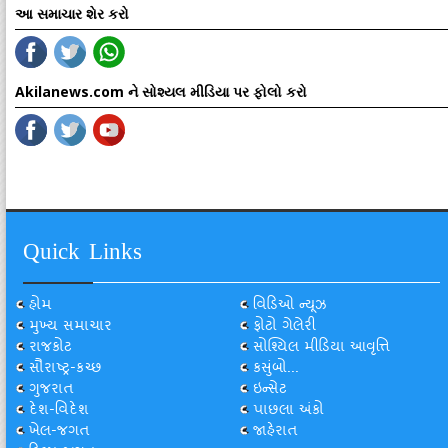
આ સમાચાર શેર કરો
Akilanews.com ને સોશ્યલ મીડિયા પર ફોલો કરો
Quick Links
હોમ
વિડિઓ ન્યૂઝ
મુખ્ય સમાચાર
ફોટો ગેલેરી
રાજકોટ
સોશ્યિલ મીડિયા આવૃત્તિ
સૌરાષ્ટ્ર-કચ્છ
કસુંબો...
ગુજરાત
ઇન્સેટ
દેશ-વિદેશ
પાછલા અંકો
ખેલ-જગત
જાહેરાત