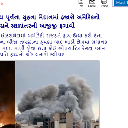
Most 
26
Pdf
Email
Print
 પૂર્વના યુદ્ધના મેદાનમાં હજારો અમેરિકનો
રશાસને સ્થળાંતરની આજીજી ફગાવી
ઈઝરાયેલમાં અમેરિકી રાજદૂતે હાથ ઊંચા કરી દેતા
ા બીજા તબક્કાના હુમલા બાદ ખાડી ક્ષેત્રમાં ભયાનક
મદદ માંગી હોવા છતાં કોઈ ઔપચારિક રેસ્ક્યુ પ્લાન
રપતિ ટ્રમ્પનો ચોંકાવનારો સ્વીકાર