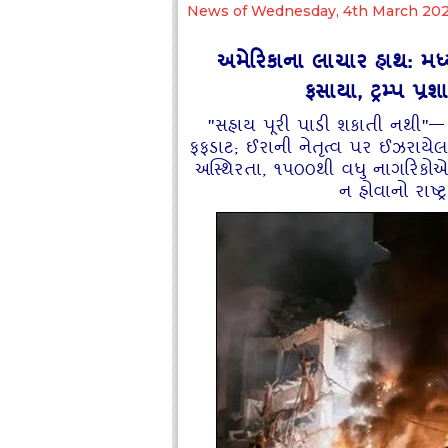
News of Wednesday, 4th March 20
અમેરિકાના લાચાર હાથ: મધ્ય
ફસાયા, ટ્રમ્પ પ્
"સહાય પૂરી પાડી શકાતી નથી"— 
ફફડાટ; ઈરાની નેતૃત્વ પર ઈઝરાયેલન
અસ્થિરતા, ૧૫૦૦થી વધુ નાગરિકોએ 
ન હોવાનો રાષ્ટ્