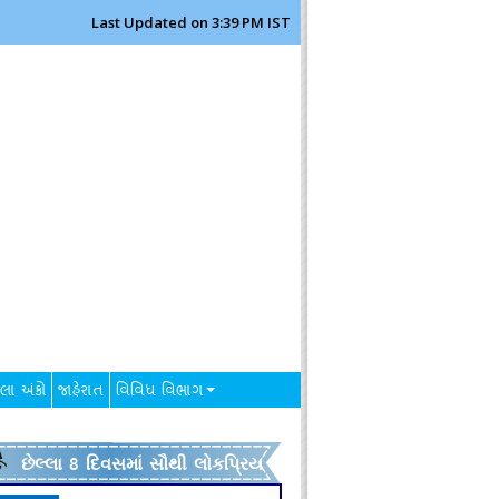
Last Updated on 3:39 PM IST
લા અંકો
જાહેરાત
વિવિધ વિભાગ
છેલ્લા 8 દિવસમાં સૌથી લોકપ્રિય