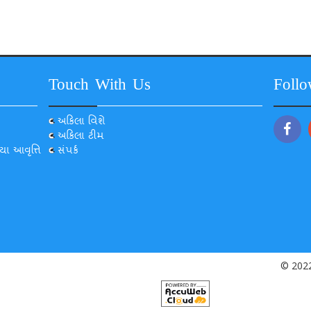
Touch With Us
Foll
અકિલા વિશે
અકિલા ટીમ
યા આવૃત્તિ
સંપર્ક
© 2022