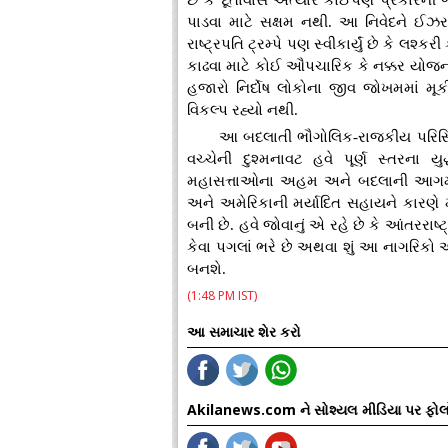
છે કે દૂતાવાસ અત્યારે કોઈપણ પ્રકારની 
પાડવા માટે સક્ષમ નથી. આ નિવેદને ઈઝરાય
રાષ્ટ્રપતિ ટ્રમ્પે પણ સ્વીકાર્યું છે કે લશ
કાઢવા માટે કોઈ ઔપચારિક કે નક્કર યોજન
હજારો નિર્દોષ લોકોના જીવ જોખમમાં મૂ
વિકલ્પ રહ્યો નથી.
આ બદલાતી ભૌગોલિક-રાજકીય પરિસ્થ
વચ્ચેની દુશ્મનાવટ હવે પૂર્ણ સ્તરના 
મહાસત્તાઓના અહમ અને બદલાની આગમાં 
અને અમેરિકાની મર્યાદિત સહાયને કારણે મધ
બની છે. હવે જોવાનું એ રહે છે કે આંતરરા
કેવા પગલાં ભરે છે અથવા શું આ નાગરિકો 
બનશે.
(1:48 PM IST)
આ સમાચાર શેર કરો
Akilanews.com ને સોશ્યલ મીડિયા પર ફોલ