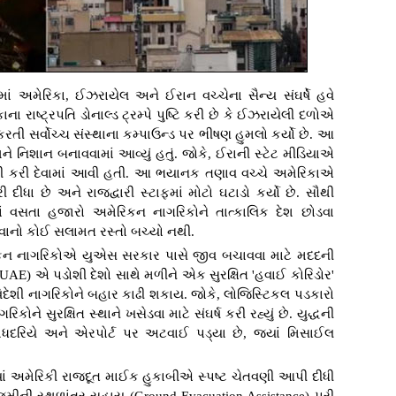
ાં અમેરિકા, ઈઝરાયેલ અને ઈરાન વચ્ચેના સૈન્ય સંઘર્ષે હવે
ાના રાષ્ટ્રપતિ ડોનાલ્ડ ટ્રમ્પે પુષ્ટિ કરી છે કે ઈઝરાયેલી દળોએ
ી સર્વોચ્ચ સંસ્થાના કમ્પાઉન્ડ પર ભીષણ હુમલો કર્યો છે. આ
 નિશાન બનાવવામાં આવ્યું હતું. જોકે, ઈરાની સ્ટેટ મીડિયાએ
 ખાલી કરી દેવામાં આવી હતી. આ ભયાનક તણાવ વચ્ચે અમેરિકાએ
ી દીધા છે અને રાજદ્વારી સ્ટાફમાં મોટો ઘટાડો કર્યો છે. સૌથી
 વસતા હજારો અમેરિકન નાગરિકોને તાત્કાલિક દેશ છોડવા
કળવાનો કોઈ સલામત રસ્તો બચ્યો નથી.
રિકન નાગરિકોએ યુએસ સરકાર પાસે જીવ બચાવવા માટે મદદની
E) એ પડોશી દેશો સાથે મળીને એક સુરક્ષિત 'હવાઈ કોરિડોર'
િદેશી નાગરિકોને બહાર કાઢી શકાય. જોકે, લોજિસ્ટિકલ પડકારો
ોને સુરક્ષિત સ્થાને ખસેડવા માટે સંઘર્ષ કરી રહ્યું છે. યુદ્ધની
ધદરિયે અને એરપોર્ટ પર અટવાઈ પડ્યા છે, જ્યાં મિસાઈલ
્યાં અમેરિકી રાજદૂત માઈક હુકાબીએ સ્પષ્ટ ચેતવણી આપી દીધી