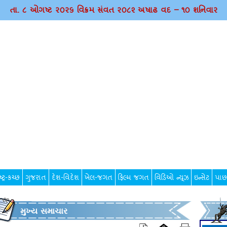
તા. ૮ ઓગષ્ટ ર૦ર૬ વિક્રમ સંવત ર૦૮૨ અષાઢ વદ – ૧૦ શનિવાર
્ટ્ર-કચ્છ
ગુજરાત
દેશ-વિદેશ
ખેલ-જગત
ફિલ્મ જગત
વિડિઓ ન્યૂઝ
ઇન્સેટ
પાછ
મુખ્ય સમાચાર