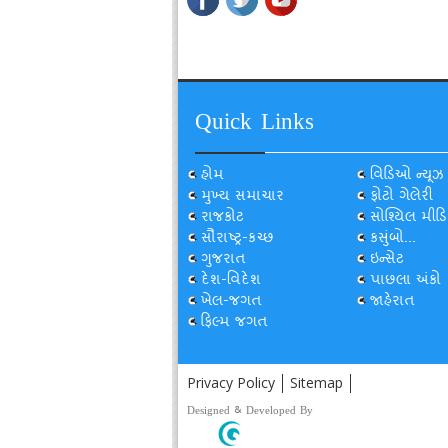
Quick Links
હોમ
વિડિઓ ન્યૂઝ
મુખ્ય સમાચાર
ફોટો ગેલેરી
રાજકોટ
સોશ્યિલ મીડિ
સૌરાષ્ટ્ર-કચ્છ
કસુંબો...
ગુજરાત
ઇન્સેટ
દેશ-વિદેશ
પાછલા અંકો
ખેલ-જગત
જાહેરાત
ફિલ્મ જગત
Privacy Policy
Sitemap
Designed & Developed By