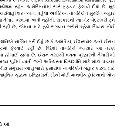
જમીની સ્થળાંતર સહાય (Ground Evacuation Assistance) પૂરી
ેલમાં રહેતા અમેરિકનોમાં ભારે ફફડાટ ફેલાવી દીધો છે. ખુદ
્કરી કાર્યવાહી શરૂ કરતા પહેલા અમેરિકન નાગરિકોને સુરક્ષિત બહાર
ા તૈયાર કરવામાં આવી નહોતી. સરકારની આ ઘોર બેદરકારી હવે
કી રહી છે, જેમના માટે હવે ભગવાન ભરોસે રહેવા સિવાય કોઈ
િતિએ સાબિત કરી દીધું છે કે અમેરિકા, ઈઝરાયેલ અને ઈરાન
યુદ્ધમાં ફેરવાઈ રહી છે. વિદેશી નાગરિકો અત્યારે આ ત્રણ
હોમાઈ રહ્યા છે. ઈરાન તરફથી વળતા પ્રહારની તૈયારીઓ
્ય પૂર્વમાં વધતી જતી અસ્થિરતા વિશ્વશાંતિ માટે મોટો પડકાર
ષ્ટ્રીય સમુદાય આ હજારો ફસાયેલા નાગરિકોને બહાર કાઢવા માટે
આધુનિક યુદ્ધના ઇતિહાસની સૌથી મોટી માનવીય દુર્ઘટનાનો ભોગ
ો કરો