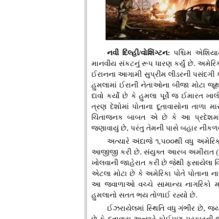
નવી દિલ્હી/વોશિંગ્ટન:
પશ્ચિમ એશિયામ
માનવીય સંકટનું રૂપ ધારણ કર્યું છે. અમેરિક
ઈરાનના આગામી સુપ્રીમ લીડરની પસંદગી કરત
હુમલામાં ઈરાની નેતાઓના બીજા મોટા જૂથને
દાવો કર્યો છે કે હુમલા પૂર્વે જ ઈમારત
ત્રણ દેશોમાં પોતાના દૂતાવાસોના તાળા માર
ચિંતાજનક બાબત એ છે કે આ પ્રદેશમાં
જણાવાયું છે, પરંતુ તેમની પાસે બહાર ની
અત્યારે અંદાજે ૧,૫૦૦થી વધુ અમે
આજીજી કરી છે. સંયુક્ત આરબ અમીરાત (UA
ખોલવાની જાહેરાત કરી છે જેથી ફસાયેલા વ
એટલા મોટા છે કે અમેરિકા પોતે પોતાના નાગરિક
આ જ્વાળાઓ વચ્ચે સામાન્ય નાગરિકો મ
હુમલાનો સતત ભય તોળાઈ રહ્યો છે.
ઈઝરાયેલમાં સ્થિતિ વધુ ગંભીર છે, જ