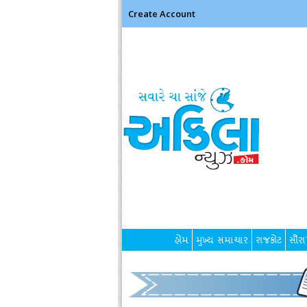
Create Account
હોમ
મુખ્ય સમાચાર
રાજકોટ
સૌરાષ