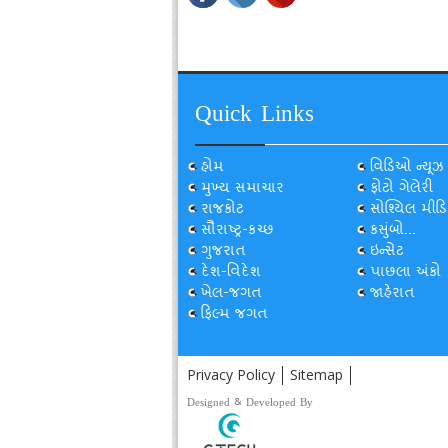
Quick Links
હોમ
વિડિઓ ન્યૂઝ
મુખ્ય સમાચાર
ફોટો ગેલેરી
રાજકોટ
સોશ્યિલ મીડિ
સૌરાષ્ટ્ર-કચ્છ
કસુંબો...
ગુજરાત
ઇન્સેટ
દેશ-વિદેશ
પાછલા અંકો
ખેલ-જગત
જાહેરાત
ફિલ્મ જગત
Privacy Policy
Sitemap
Designed & Developed By