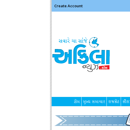
Create Account
હોમ
મુખ્ય સમાચાર
રાજકોટ
સૌરાષ