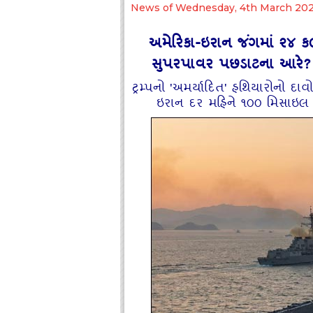
News of Wednesday, 4th March 20
અમેરિકા-ઇરાન જંગમાં ૨૪ ક
સુપરપાવર પછડાટના આરે? ગુ
ટ્રમ્પનો 'અમર્યાદિત' હથિયારોનો દાવ
ઇરાન દર મહિને ૧૦૦ મિસાઇલ બન