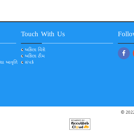
Touch With Us
Foll
અકિલા વિશે
અકિલા ટીમ
યા આવૃત્તિ
સંપર્ક
© 2022