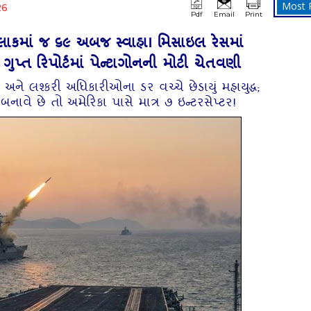
Most 
26
Pdf
Email
Print
લાકમાં જ ૬૯ અબજ સ્વાહા! મિસાઇલ રેસમાં
પ્ત રિપોર્ટમાં પેન્ટાગોનની મોટી ચેતવણી
ો અને લશ્કરી અધિકારીઓના ડર વચ્ચે છેડાયું મહાયુદ્ધ;
ાવે છે તો અમેરિકા પાસે માત્ર ૭ ઇન્ટરસેપ્ટર!