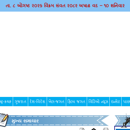
તા. ૮ ઓગષ્ટ ર૦ર૬ વિક્રમ સંવત ર૦૮૨ અષાઢ વદ – ૧૦ શનિવાર
્ટ્ર-કચ્છ
ગુજરાત
દેશ-વિદેશ
ખેલ-જગત
ફિલ્મ જગત
વિડિઓ ન્યૂઝ
ઇન્સેટ
પાછ
મુખ્ય સમાચાર