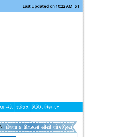
Last Updated on 10:22 AM IST
લા અંકો
જાહેરાત
વિવિધ વિભાગ
છેલ્લા 8 દિવસમાં સૌથી લોકપ્રિય