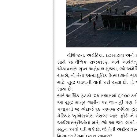
વોશિંગ્ટન: અમેરિકા, ઇઝરાયલ અને ઇ
સાથે જ વૈશ્વિક રાજકારણ અને અર્થતંત
ચોંકાવનારા ગુપ્ત અહેવાલ મુજબ, જો અમ
રાખશે, તો તેના અત્યાધુનિક મિસાઇલનો ભંડ
માટે' યુદ્ધ લડવાની વાતો કરી રહ્યા છે,
રહ્યા છે.
ભારે આર્થિક ફટકો: ૨૪ કલાકમાં ૬,૯૦૦ કરો
આ યુદ્ધ માત્ર જમીન પર જ નહીં પણ તિજ
કલાકમાં જ અંદાજે ૬૯ અબજ રૂપિયા ($૭૭૯
કેરિયર 'યુએસએસ ગેરાલ્ડ આર. ફોર્ડ' ને સ
અર્થશાસ્ત્રીઓના મતે, જો આ જંગ લાંબો 
સહન કરવો પડી શકે છે, જે તેની અર્થવ્યવસ્થ
મિસાઇલ રેસમાં ઇરાન આગળ?