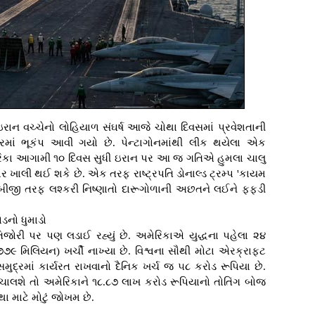
રાન વચ્ચેનો લોહિયાળ સંઘર્ષ આજે ચોથા દિવસમાં પ્રવેશતાની
્રમાં ભૂકંપ આવી ગયો છે. પેન્ટાગોનમાંથી લીક થયેલા એક
ેરિકા આગામી ૧૦ દિવસ સુધી ઇરાન પર આ જ ગતિએ હુમલા ચાલુ
ાર ખાલી થઈ શકે છે. એક તરફ રાષ્ટ્રપતિ ડોનાલ્ડ ટ્રમ્પ 'કાયમ
 તો બીજી તરફ લશ્કરી નિષ્ણાતો દારૂગોળાની અછતને લઈને ફફડી
ડનો ધુમાડો
ોરી પર પણ લડાઈ રહ્યું છે. અમેરિકાએ યુદ્ધના પહેલા ૨૪
 મિલિયન) ખર્ચી નાખ્યા છે. વિશ્વના સૌથી મોટા એરક્રાફ્ટ
મુદ્રમાં કાર્યરત રાખવાનો દૈનિક ખર્ચ જ ૫૮ કરોડ રૂપિયા છે.
ચાલશે તો અમેરિકાને ૧૮.૮૭ લાખ કરોડ રૂપિયાનો તોતિંગ બોજ
ા માટે મોટું જોખમ છે.