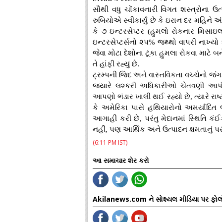
સૌથી વધુ ચોંકાવનારી વિગત શસ્ત્રોના ઉત
રુબિયોએ સ્વીકાર્યું છે કે ઇરાન દર મહિને 
કે ૭ ઇન્ટરસેપ્ટર (હુમલો રોકનાર મિસા
ઇન્ટરસેપ્ટર્સનો ૨૫% જથ્થો વાપરી નાખ્યો છ
જેવા મોટા દેશોના ટૂંકા હુમલા રોકવા માટે
તે હાંફી રહ્યું છે.
ટ્રમ્પની જિદ અને વાસ્તવિકતા વચ્ચેનો જંગ
જ્યારે લશ્કરી અધિકારીઓ ચેતવણી આપી
આપણો ભંડાર ખાલી થઈ રહ્યો છે, ત્યારે રાષ્ટ
કે અમેરિકા પાસે હથિયારોનો અમર્યાદિત
આગાહી કરી છે, પરંતુ મેદાનમાં સ્થિતિ કં
નહીં, પણ આર્થિક અને ઉત્પાદન ક્ષમતાનું પર
(6:11 PM IST)
આ સમાચાર શેર કરો
Akilanews.com ને સોશ્યલ મીડિયા પર ફોલ