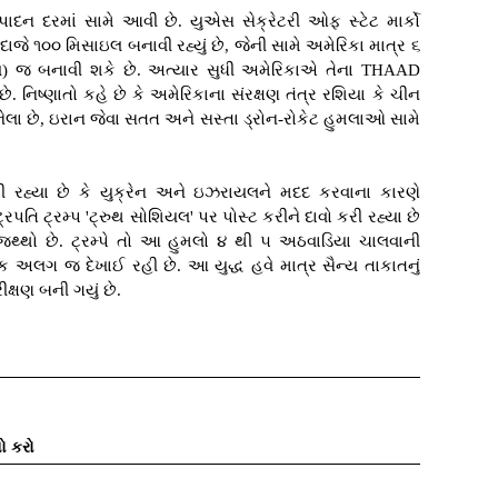
્પાદન દરમાં સામે આવી છે. યુએસ સેક્રેટરી ઓફ સ્ટેટ માર્કો
અંદાજે ૧૦૦ મિસાઇલ બનાવી રહ્યું છે, જેની સામે અમેરિકા માત્ર ૬
ઇલ) જ બનાવી શકે છે. અત્યાર સુધી અમેરિકાએ તેના THAAD
ે. નિષ્ણાતો કહે છે કે અમેરિકાના સંરક્ષણ તંત્ર રશિયા કે ચીન
 બનેલા છે, ઇરાન જેવા સતત અને સસ્તા ડ્રોન-રોકેટ હુમલાઓ સામે
 રહ્યા છે કે યુક્રેન અને ઇઝરાયલને મદદ કરવાના કારણે
્રપતિ ટ્રમ્પ 'ટ્રુથ સોશિયલ' પર પોસ્ટ કરીને દાવો કરી રહ્યા છે
 જથ્થો છે. ટ્રમ્પે તો આ હુમલો ૪ થી ૫ અઠવાડિયા ચાલવાની
ઈક અલગ જ દેખાઈ રહી છે. આ યુદ્ધ હવે માત્ર સૈન્ય તાકાતનું
ીક્ષણ બની ગયું છે.
ો કરો