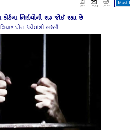
Most 
Pdf
Email
Print
ોર્ટના નિર્ણયોની રાહ જોઈ રહ્યા છે
 વિચારાધીન કેદીમાંથી ભરેલી