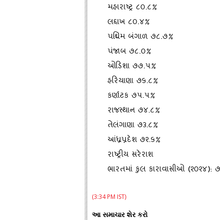
મહારાષ્ટ્ર ૮૦.૮%
લદ્દાખ ૮૦.૪%
પશ્ચિમ
બંગાળ ૭૮.૭%
પંજાબ ૭૮.૦%
ઓડિશા ૭૭.૫%
હરિયાણા ૭૬.૮%
કર્ણાટક ૭૫.૫%
રાજસ્‍થાન ૭૪.૮%
તેલંગાણા ૭૩.૮%
આંધ્રપ્રદેશ ૭૨.૬%
રાષ્ટ્રીય સરેરાશ
ભારતમાં કુલ કારાવાસીઓ (૨૦૨૪): 
(3:34 PM IST)
આ સમાચાર શેર કરો