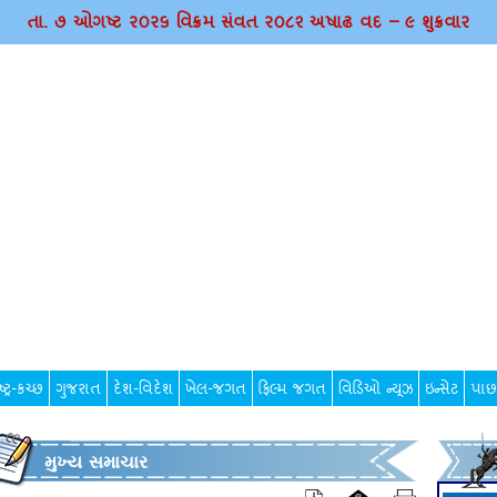
તા. ૭ ઓગષ્ટ ર૦ર૬ વિક્રમ સંવત ર૦૮૨ અષાઢ વદ – ૯ શુક્રવાર
્ટ્ર-કચ્છ
ગુજરાત
દેશ-વિદેશ
ખેલ-જગત
ફિલ્મ જગત
વિડિઓ ન્યૂઝ
ઇન્સેટ
પાછ
મુખ્ય સમાચાર