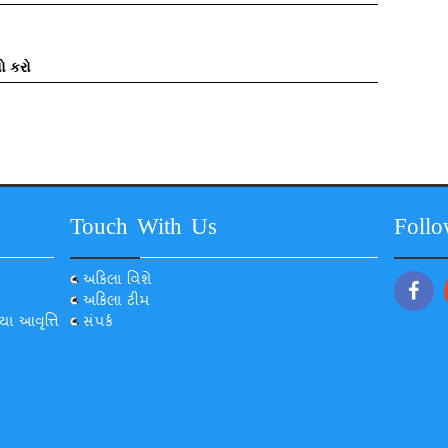
ો કરો
Touch With Us
Foll
અકિલા વિશે
અકિલા ટીમ
યા આવૃત્તિ
સંપર્ક