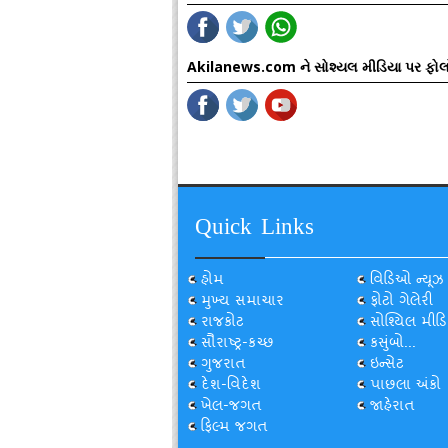
Akilanews.com ને સોશ્યલ મીડિયા પર ફોલ
Quick Links
હોમ
વિડિઓ ન્યૂઝ
મુખ્ય સમાચાર
ફોટો ગેલેરી
રાજકોટ
સોશ્યિલ મીડિ
સૌરાષ્ટ્ર-કચ્છ
કસુંબો...
ગુજરાત
ઇન્સેટ
દેશ-વિદેશ
પાછલા અંકો
ખેલ-જગત
જાહેરાત
ફિલ્મ જગત