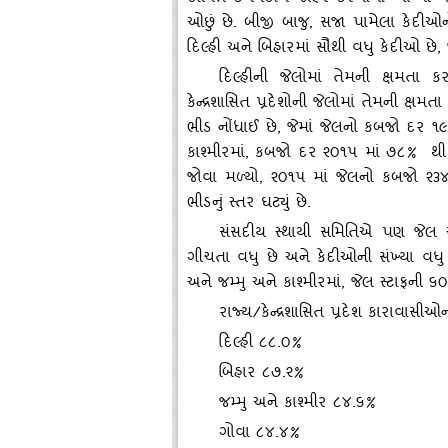
ઓછું છે. બીજી બાજુ, સજા પામેલા કેદીઓન
દિલ્‍હી અને બિહારમાં સૌથી વધુ કેદીઓ છે
દિલ્‍હીની જેલોમાં તેમની ક્ષમત
કેન્‍દ્રશાસિત પ્રદેશોની જેલોમાં તેમની ક્ષ
ભીડ નોંધાઈ છે
, જેમાં જેલનો કબજો દર ૧૯
કાશ્‍મીરમાં, કબજો દર ૨૦૧૫ માં ૭૮% થી
જોવા મળ્‍યો, ૨૦૧૫ માં જેલનો કબજો ૨૩૪
ભીડનું સ્‍તર ઘટ્‍યું છે.
સંસદીય સ્‍થાયી સમિતિએ પણ જેલ સ્‍ટ
ગીચતા વધુ છે અને કેદીઓની સંખ્‍યા વધુ 
અને જમ્‍મુ અને કાશ્‍મીરમાં, જેલ સ્‍ટાફની
રાજ્‍ય/કેન્‍દ્રશાસિત પ્રદેશ કારાવાસ
દિલ્‍હી ૮૮.૦%
બિહાર ૮૭.૨%
જમ્‍મુ અને કાશ્‍મીર ૮૪.૬%
ગોવા ૮૪.૪%