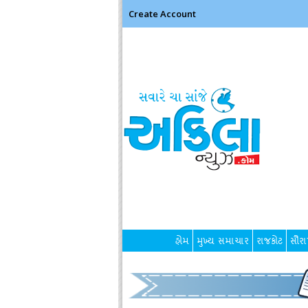
Create Account
હોમ
મુખ્ય સમાચાર
રાજકોટ
સૌરાષ