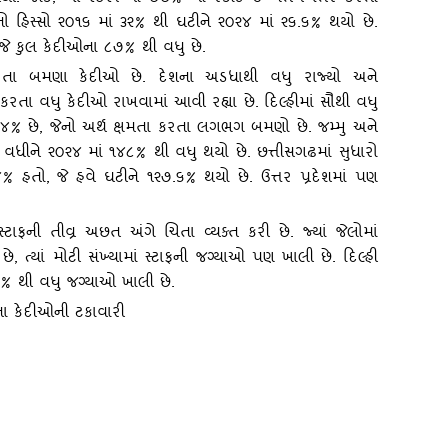
ો હિસ્‍સો ૨૦૧૬ માં ૩૨% થી ઘટીને ૨૦૨૪ માં ૨૬.૬% થયો છે.
, જે કુલ કેદીઓના ૮૭% થી વધુ છે.
ા કરતા બમણા કેદીઓ છે. દેશના અડધાથી વધુ રાજ્‍યો અને
મતા કરતા વધુ કેદીઓ રાખવામાં આવી રહ્યા છે. દિલ્‍હીમાં સૌથી વધુ
૪% છે, જેનો અર્થ ક્ષમતા કરતા લગભગ બમણો છે. જમ્‍મુ અને
 વધીને ૨૦૨૪ માં ૧૪૮% થી વધુ થયો છે. છત્તીસગઢમાં સુધારો
% હતો, જે હવે ઘટીને ૧૨૭.૬% થયો છે. ઉત્તર પ્રદેશમાં પણ
ાફની તીવ્ર અછત અંગે ચિતા વ્‍યક્‍ત કરી છે. જ્‍યાં જેલોમાં
છે
, ત્‍યાં મોટી સંખ્‍યામાં સ્‍ટાફની જગ્‍યાઓ પણ ખાલી છે. દિલ્‍હી
 ૬૦% થી વધુ જગ્‍યાઓ ખાલી છે.
ીઓના કેદીઓની ટકાવારી