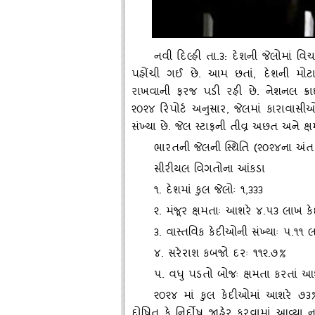
નવી દિલ્‍હી તા.૩: દેશની જેલોમાં વિ
પહોંચી ગઈ છે. આમ છતાં
, દેશની મોટ
રાખવાની ફરજ પડી રહી છે. નેશનલ ક્રાઈમ ર
૨૦૨૪ રિપોર્ટ અનુસાર, જેલમાં કારાવાસીઓ
સંખ્‍યા છે. જેલ સ્‍ટાફની તીવ્ર અછત અને
ભારતની જેલની સ્‍થિતિ (૨૦૨૪ના અંત 
સીરીયલ વિગતોના આંકડા
૧. દેશમાં કુલ જેલોઃ ૧
,૩૩૩
૨. મંજૂર ક્ષમતાઃ આશરે ૪.૫૩ લાખ ક
૩. વાસ્‍તવિક કેદીઓની સંખ્‍યાઃ ૫.૧૧
૪. સરેરાશ કબજો દરઃ ૧૧૨.૭%
૫. વધુ પડતો બોજઃ ક્ષમતા કરતાં આ
૨૦૨૪ માં કુલ કેદીઓમાં આશરે ૭૩% 
દોષિત કે નિર્દોષ જાહેર કરવામાં આવ્‍યા ન