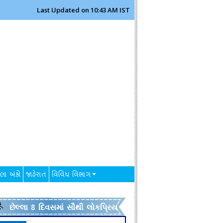
Last Updated on 10:43 AM IST
લા અંકો
જાહેરાત
વિવિધ વિભાગ
છેલ્લા 8 દિવસમાં સૌથી લોકપ્રિય