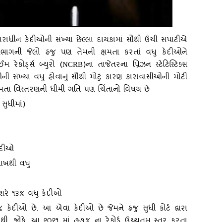
ચારાધીન કેદીઓની સંખ્‍યા છેલ્‍લા દાયકામાં સૌથી ઉંચી સપાટીએ
ાભાગની જેલો હજુ પણ તેમની ક્ષમતા કરતાં વધુ કેદીઓને
ેકોર્ડ્‍સ બ્‍યુરો (
)ના તાજેતરના પ્રિઝન સ્‍ટેટિસ્‍ટિક્‍સ
NCRB
ની સંખ્‍યા વધુ હોવાનું સૌથી મોટું કારણ કારાવાસીઓની મોટી
 ક્ષમતા વિસ્‍તરણની ધીમી ગતિ પણ ચિંતાનો વિષય છે
સુધીમાં)
ેદીઓ
 લાખથી વધુ
શરે ૧૩% વધુ કેદીઓ
કેદીઓ છે. આ એવા કેદીઓ છે જેમને હજુ સુધી કોર્ટ દ્વારા
થી. જોકે
, આ ૨૦૨૧ માં ૭૭% ના રેકોર્ડ ઉચ્‍ચતમ સ્‍તર કરતા