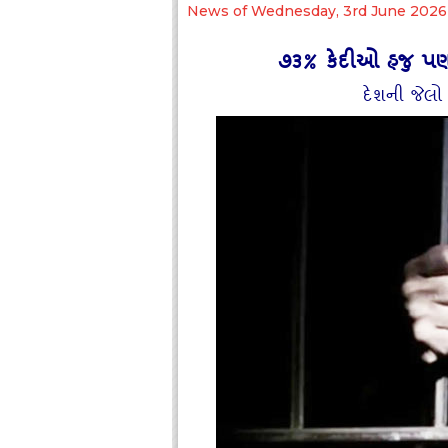
News of Wednesday, 3rd June 2026
૭૩% કેદીઓ હજુ પણ ક
દેશની જેલો