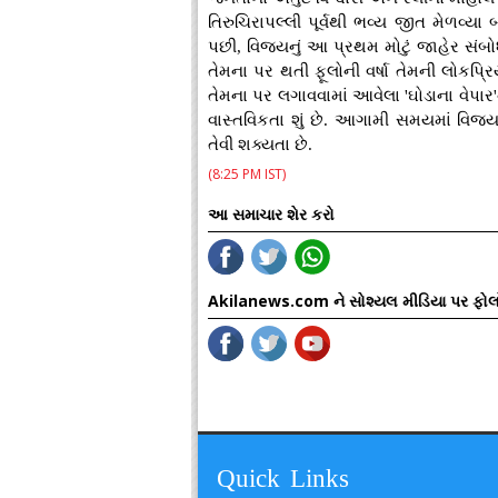
તિરુચિરાપલ્લી પૂર્વથી ભવ્ય જીત મેળવ્યા 
પછી, વિજયનું આ પ્રથમ મોટું જાહેર સંબો
તેમના પર થતી ફૂલોની વર્ષા તેમની લોકપ્રિ
તેમના પર લગાવવામાં આવેલા 'ઘોડાના વેપા
વાસ્તવિકતા શું છે. આગામી સમયમાં વિ
તેવી શક્યતા છે.
(8:25 PM IST)
આ સમાચાર શેર કરો
Akilanews.com ને સોશ્યલ મીડિયા પર ફોલ
Quick Links