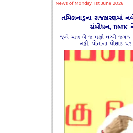
News of Monday, 1st June 2026
તમિલનાડુના રાજકારણમાં નવો 
સંબોધન, DMK ન
"હવે માત્ર બે જ પક્ષો વચ્ચે જંગ
નહીં, પોતાના પોશાક 