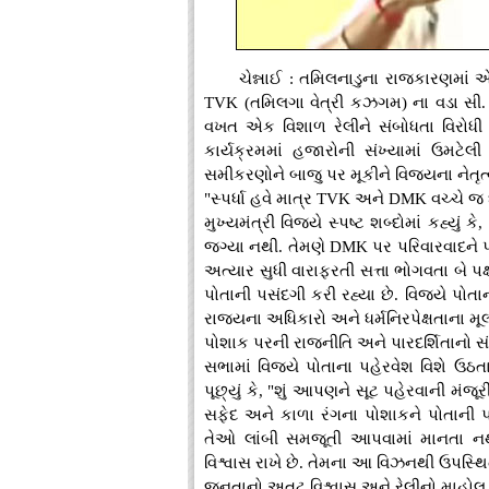
ચેન્નાઈ : તમિલનાડુના રાજકારણમાં 
TVK (તમિલગા વેત્રી કઝગમ) ના વડા સી.
વખત એક વિશાળ રેલીને સંબોધતા વિરોધી 
કાર્યક્રમમાં હજારોની સંખ્યામાં ઉમટેલ
સમીકરણોને બાજુ પર મૂકીને વિજયના નેતૃત્વમ
"સ્પર્ધા હવે માત્ર TVK અને DMK વચ્ચે જ 
મુખ્યમંત્રી વિજયે સ્પષ્ટ શબ્દોમાં કહ્યું
જગ્યા નથી. તેમણે DMK પર પરિવારવાદને 
અત્યાર સુધી વારાફરતી સત્તા ભોગવતા બે પક
પોતાની પસંદગી કરી રહ્યા છે. વિજયે પોતા
રાજ્યના અધિકારો અને ધર્મનિરપેક્ષતાના મ
પોશાક પરની રાજનીતિ અને પારદર્શિતાનો સં
સભામાં વિજયે પોતાના પહેરવેશ વિશે ઉ
પૂછ્યું કે, "શું આપણને સૂટ પહેરવાની મંજૂ
સફેદ અને કાળા રંગના પોશાકને પોતાની પારદ
તેઓ લાંબી સમજૂતી આપવામાં માનતા નથી,
વિશ્વાસ રાખે છે. તેમના આ વિઝનથી ઉપસ્થિ
જનતાનો અતુટ વિશ્વાસ અને રેલીનો માહોલ