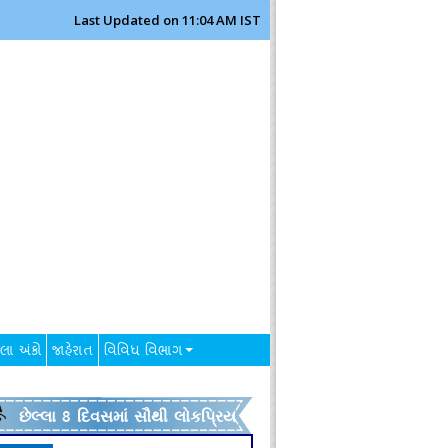
Last Updated on 11:04 AM IST
લા અંકો
જાહેરાત
વિવિધ વિભાગ
છેલ્લા 8 દિવસમાં સૌથી લોકપ્રિય