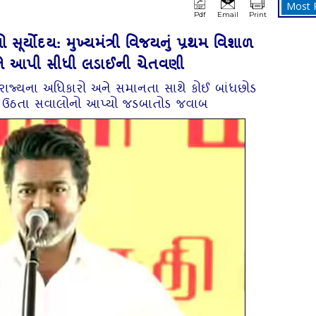
Most 
Pdf
Email
Print
સૂર્યોદય: મુખ્યમંત્રી વિજયનું પ્રથમ વિશાળ
ે આપી સીધી લડાઈની ચેતવણી
": રાજ્યના અધિકારો અને સમાનતા સાથે કોઈ બાંધછોડ
પર ઉઠતા સવાલોનો આપ્યો જડબાતોડ જવાબ