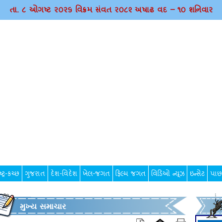
તા. ૮ ઓગષ્ટ ર૦ર૬ વિક્રમ સંવત ર૦૮૨ અષાઢ વદ – ૧૦ શનિવાર
્ટ્ર-કચ્છ
ગુજરાત
દેશ-વિદેશ
ખેલ-જગત
ફિલ્મ જગત
વિડિઓ ન્યૂઝ
ઇન્સેટ
પાછ
મુખ્ય સમાચાર