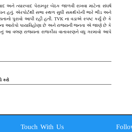
બાદ અને ત્યારબાદ પેરામ્બુર બેઠક જાળવી રાખવા માટેના સંઘર્ષ
ધન હતું. એરપોર્ટથી સભા સ્થળ સુધી સમર્થકોની ભારે ભીડ અને
યતાનો પુરાવો આપી રહી હતી. TVK ના વડાએ સ્પષ્ટ કર્યું છે કે
ર'ના આરોપો પાયાવિહોણા છે અને રાજ્યની જનતા એ જાણે છે કે
જયનું આ વલણ રાજ્યના રાજકીય વાતાવરણને વધુ ગરમાવો આપે
ો કરો
Touch With Us
Foll