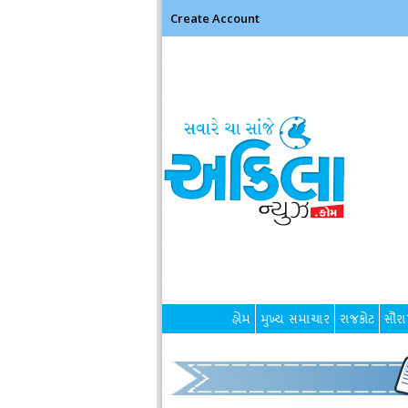
Create Account
હોમ
મુખ્ય સમાચાર
રાજકોટ
સૌરાષ