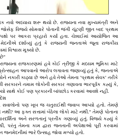
એક નવો અધ્યાય શરૂ થયો છે. રાજ્યના નવા મુખ્યમંત્રી અને
 જોસેફ વિજયે સોમવારે પોતાની જંગી ચૂંટણી જીત બાદ પ્રથમ
પક્ષો પર આકરા પ્રહારો કર્યા હતા. ચેન્નાઈમાં આયોજિત આ
ી મેદનીએ દર્શાવ્યું હતું કે રાજ્યની જનતાએ જૂના રાજકીય
ાં વિશ્વાસ મૂક્યો છે.
છે"
 કે, રાજ્યના રાજકારણમાં હવે કોઈ ત્રીજી કે મધ્યમ ભૂમિકા માટે
પ્રોત્સાહન આપવાનો આરોપ લગાવતા જણાવ્યું હતું કે, જનતાએ
્ષોને નકારી કાઢ્યા છે અને હવે તેઓ તેમના 'પ્રથમ સેવક' તરીકે
ની સરકારને તમામ લોકોની સરકાર ગણાવતા ભારપૂર્વક કહ્યું કે,
ૂલ્યો સાથે કોઈ પણ પ્રકારની બાંધછોડ કરવામાં આવશે નહીં.
દેશ
ઠતા સવાલોનો પણ ખૂબ જ ચતુરાઈથી જવાબ આપ્યો હતો. તેમણે
રી નથી? આ ફક્ત સત્તામાં બેઠેલા લોકો માટે નથી." તેમણે પોતાના
ર્શિતા અને સરળતાનું પ્રતીક ગણાવ્યું હતું. વિજયે કહ્યું કે
 પરંતુ તેમના કામ દ્વારા જનતાની અપેક્ષાઓ પૂરી કરવામાં
ત જનમેદનીમાં ભારે ઉત્સાહ જોવા મળ્યો હતો.