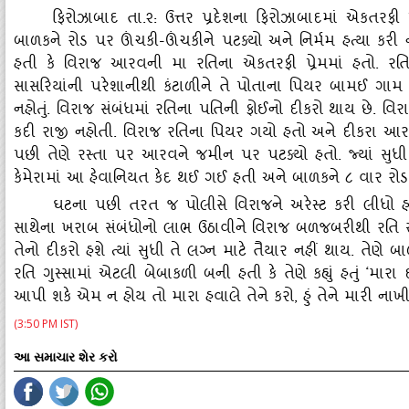
ફિરોઝાબાદ તા.૨: ઉત્તર પ્રદેશના ફિરોઝાબાદમાં એકતરફ
બાળકને રોડ પર ઊંચકી-ઊંચકીને પટક્‍યો અને નિર્મમ હત્‍યા
હતી કે વિરાજ આરવની મા રતિના એકતરફી પ્રેમમાં હતો. રતિન
સાસરિયાંની પરેશાનીથી કંટાળીને તે પોતાના પિયર બામઈ ગામ ર
નહોતું. વિરાજ સંબંધમાં રતિના પતિની ફોઈનો દીકરો થાય છે. વિર
કદી રાજી નહોતી. વિરાજ રતિના પિયર ગયો હતો અને દીકરા 
પછી તેણે રસ્‍તા પર આરવને જમીન પર પટક્‍યો હતો. જ્‍યાં સુધી માસૂ
કેમેરામાં આ હેવાનિયત કેદ થઈ ગઈ હતી અને બાળકને ૮ વાર રોડ પર 
ઘટના પછી તરત જ પોલીસે વિરાજને અરેસ્‍ટ કરી લીધો હતો
સાથેના ખરાબ સંબંધોનો લાભ ઉઠાવીને વિરાજ બળજબરીથી રતિ 
તેનો દીકરો હશે ત્‍યાં સુધી તે લગ્ન માટે તૈયાર નહીં થાય. તેણે 
રતિ ગુસ્‍સામાં એટલી બેબાકળી બની હતી કે તેણે કહ્યું હતું ‘માર
આપી શકે એમ ન હોય તો મારા હવાલે તેને કરો, હું તેને મારી નાખ
(3:50 PM IST)
આ સમાચાર શેર કરો