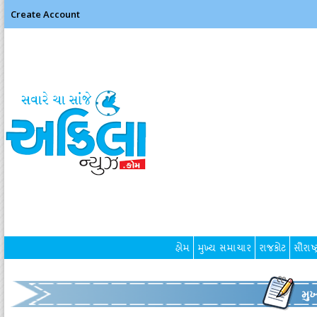
Create Account
હોમ
મુખ્ય સમાચાર
રાજકોટ
સૌરાષ્ટ
મુ