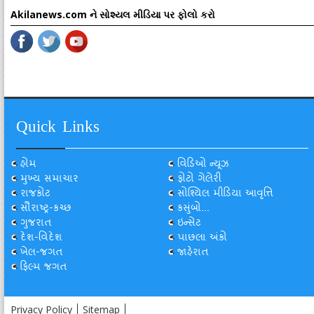
Akilanews.com ને સોશ્યલ મીડિયા પર ફોલો કરો
Quick Links
હોમ
વિડિઓ ન્યૂઝ
મુખ્ય સમાચાર
ફોટો ગેલેરી
રાજકોટ
સોશ્યિલ મીડિયા આવૃત્તિ
સૌરાષ્ટ્ર-કચ્છ
કસુંબો...
ગુજરાત
ઇન્સેટ
દેશ-વિદેશ
પાછલા અંકો
ખેલ-જગત
જાહેરાત
ફિલ્મ જગત
Privacy Policy
Sitemap