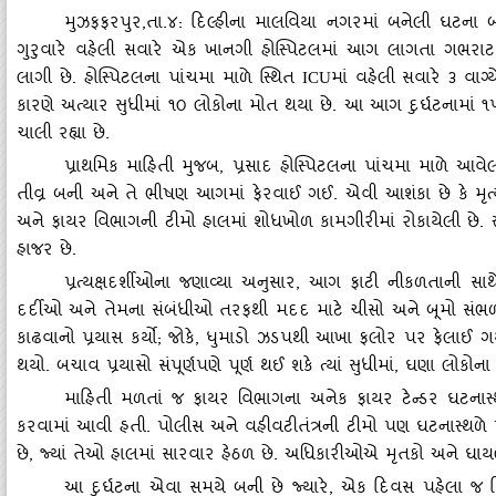
મુઝફફરપુર
,તા.૪: દિલ્‍હીના માલવિયા નગરમાં બનેલી ઘટના
ગુરુવારે વહેલી સવારે એક ખાનગી હોસ્‍પિટલમાં આગ લાગતા ગભરાટ ફ
લાગી છે. હોસ્‍પિટલના પાંચમા માળે સ્‍થિત
માં વહેલી સવારે ૩ વાગ
ICU
કારણે અત્‍યાર સુધીમાં ૧૦ લોકોના મોત થયા છે. આ આગ દુર્ઘટનામાં 
ચાલી રહ્યા છે.
પ્રાથમિક માહિતી મુજબ
, પ્રસાદ હોસ્‍પિટલના પાંચમા માળે આવ
તીવ્ર બની અને તે ભીષણ આગમાં ફેરવાઈ ગઈ. એવી આશંકા છે કે મૃત્‍
અને ફાયર વિભાગની ટીમો હાલમાં શોધખોળ કામગીરીમાં રોકાયેલી છે. સ્
હાજર છે.
પ્રત્‍યક્ષદર્શીઓના જણાવ્‍યા અનુસાર
, આગ ફાટી નીકળતાની સાથે
દર્દીઓ અને તેમના સંબંધીઓ તરફથી મદદ માટે ચીસો અને બૂમો સંભળાઈ
કાઢવાનો પ્રયાસ કર્યો
; જોકે, ધુમાડો ઝડપથી આખા ફલોર પર ફેલાઈ ગય
થયો. બચાવ પ્રયાસો સંપૂર્ણપણે પૂર્ણ થઈ શકે ત્‍યાં સુધીમાં, ઘણા લોકો
માહિતી મળતાં જ ફાયર વિભાગના અનેક ફાયર ટેન્‍ડર ઘટનાસ્
કરવામાં આવી હતી. પોલીસ અને વહીવટીતંત્રની ટીમો પણ ઘટનાસ્‍થળે પ
છે, જ્‍યાં તેઓ હાલમાં સારવાર હેઠળ છે. અધિકારીઓએ મૃતકો અને ઘાય
આ દુર્ઘટના એવા સમયે બની છે જ્‍યારે
, એક દિવસ પહેલા જ દ