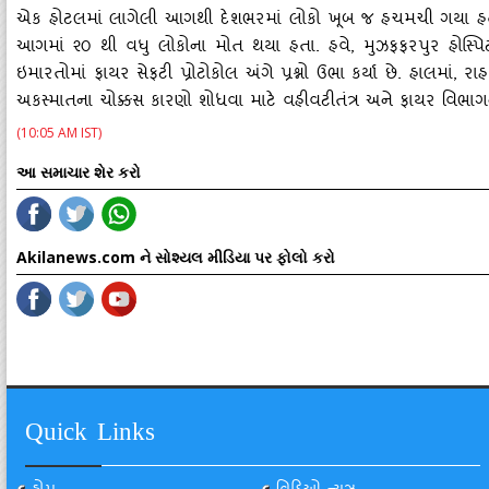
એક હોટલમાં લાગેલી આગથી દેશભરમાં લોકો ખૂબ જ હચમચી ગયા હતા.
આગમાં ૨૦ થી વધુ લોકોના મોત થયા હતા. હવે, મુઝફફરપુર હોસ્‍પ
ઇમારતોમાં ફાયર સેફટી પ્રોટોકોલ અંગે પ્રશ્નો ઉભા કર્યા છે. હાલમાં,
અકસ્‍માતના ચોક્કસ કારણો શોધવા માટે વહીવટીતંત્ર અને ફાયર વિભા
(10:05 AM IST)
આ સમાચાર શેર કરો
Akilanews.com ને સોશ્યલ મીડિયા પર ફોલો કરો
Quick Links