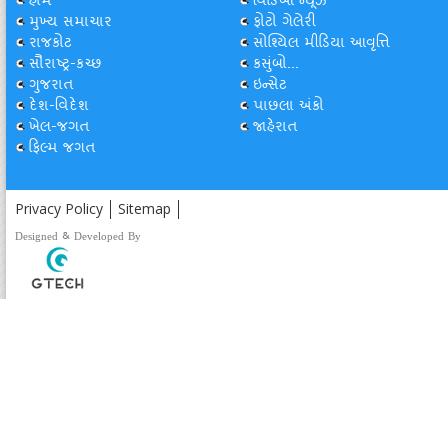
હોમ
વિડિઓ ન્યૂઝ
મુખ્ય સમાચાર
ફોટો ગેલેરી
રાજકોટ
સોશ્યિલ મીડિયા આવૃત્તિ
સૌરાષ્ટ્ર-કચ્છ
કસુંબો...
ગુજરાત
ઇન્સેટ
દેશ-વિદેશ
પાછલા અંકો
ખેલ-જગત
જાહેરાત
ફિલ્મ જગત
Privacy Policy
Sitemap
Designed & Developed By