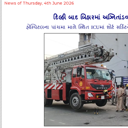
News of Thursday, 4th June 2026
દિલ્‍હી બાદ બિહારમાં અગ્નિતાં
હોસ્‍પિટલના પાંચમા માળે સ્‍થિત ICUમાં શોર્ટ સ