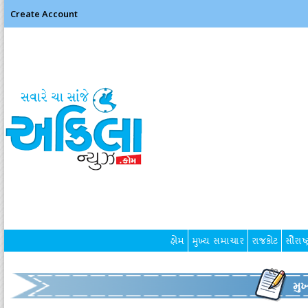
Create Account
હોમ
મુખ્ય સમાચાર
રાજકોટ
સૌરાષ્ટ
મુ