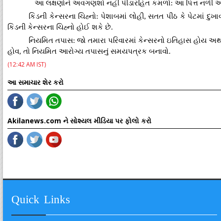
આ લક્ષણોને અવગણશો નહીં પીડારહિત કમળો: આ પિત્ત નળી અથવા સ્
કિડની કેન્સરના ચિહ્નો: પેશાબમાં લોહી, સતત પીઠ કે પેટમાં દ
કિડની કેન્સરના ચિહ્નો હોઈ શકે છે.
નિયમિત તપાસ: જો તમારા પરિવારમાં કેન્સરનો ઇતિહાસ હોય અથવ
હોવ, તો નિયમિત આરોગ્ય તપાસનું સમયપત્રક બનાવો.
(12:42 AM IST)
આ સમાચાર શેર કરો
Akilanews.com ને સોશ્યલ મીડિયા પર ફોલો કરો
Quick Links