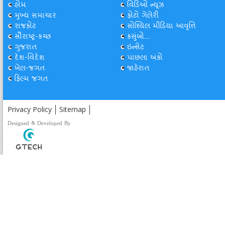
હોમ
વિડિઓ ન્યૂઝ
મુખ્ય સમાચાર
ફોટો ગેલેરી
રાજકોટ
સોશ્યિલ મીડિયા આવૃત્તિ
સૌરાષ્ટ્ર-કચ્છ
કસુંબો...
ગુજરાત
ઇન્સેટ
દેશ-વિદેશ
પાછલા અંકો
ખેલ-જગત
જાહેરાત
ફિલ્મ જગત
Privacy Policy
Sitemap
Designed & Developed By