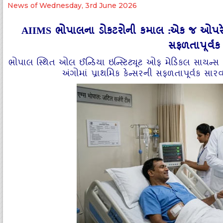
News of Wednesday, 3rd June 2026
AIIMS ભોપાલના ડોકટરોની કમાલ :એક જ ઓપરેશ
સફળતાપૂર્વક
ભોપાલ સ્થિત ઓલ ઈન્ડિયા ઇન્સ્ટિટ્યૂટ ઓફ મેડિકલ સા
અંગોમાં પ્રાથમિક કેન્સરની સફળતાપૂર્વક સારવ