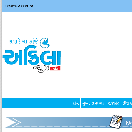
Create Account
હોમ
મુખ્ય સમાચાર
રાજકોટ
સૌરાષ્ટ
મુ