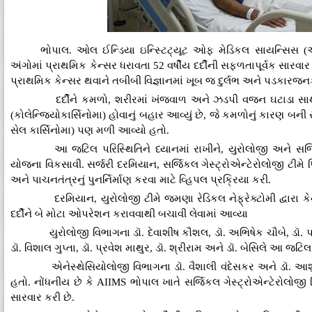
ભોપાલ. ઓલ ઈન્ડિયા ઇન્સ્ટિટ્યૂટ ઓફ મેડિકલ સાયન્સ
અંગોમાં પ્રાથમિક કેન્સર ધરાવતા 52 વર્ષીય દર્દીની સફળતાપૂર્વક સારવ
પ્રાથમિક કેન્સર થવાને તબીબી વિજ્ઞાનમાં ખૂબ જ દુર્લભ અને પડકારજનક
દર્દીને કમળો, શરીરમાં ખંજવાળ અને ઝડપી વજન ઘટાડા સાથે હ
(કોલેન્જિયોકાર્સિનોમા) હોવાનું બહાર આવ્યું છે, જે કમળોનું કારણ બની રહ
સેલ કાર્સિનોમા) પણ મળી આવ્યો હતો.
આ જટિલ પરિસ્થિતિને ધ્યાનમાં રાખીને, યુરોલોજી અને સર્જ
યોજના વિકસાવી. સર્જરી દરમિયાન, સર્જિકલ ગેસ્ટ્રોએન્ટેરોલોજી ટીમે પ
અને પાચનતંત્રનું પુનર્નિર્માણ કરવા માટે વ્હિપલ પ્રક્રિયા કરી.
દરમિયાન, યુરોલોજી ટીમે જમણા રેડિકલ નેફ્રેક્ટોમી દ્વારા કે
દર્દીને બે મોટા ઓપરેશન કરાવવાથી બચાવી લેવામાં આવ્યા
યુરોલોજી વિભાગના ડૉ. દેવાશીષ કૌશલ, ડૉ. અભિષેક ચૌબે, ડૉ. પ
ડૉ. વિશાલ ગુપ્તા, ડૉ. પ્રવેશ માથુર, ડૉ. શ્રીરામ અને ડૉ. બેસિલે આ જ
એનેસ્થેસિયોલોજી વિભાગના ડૉ. વૈશાલી વંદેસકર અને ડૉ. આશુતો
હતો. નોંધનીય છે કે AIIMS ભોપાલ ખાતે સર્જિકલ ગેસ્ટ્રોએન્ટેરોલોજી વિ
સારવાર કરી છે.