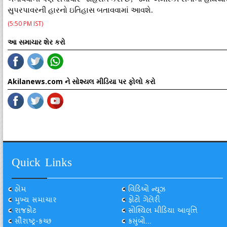
સુપરપાવરની હારનો ઇતિહાસ બતાવવામાં આવશે.
(5:50 PM IST)
આ સમાચાર શેર કરો
Akilanews.com ને સોશ્યલ મીડિયા પર ફોલો કરો
Quick Links
હોમ
વિડિઓ ન્યૂઝ
મુખ્ય સમાચાર
ફોટો ગેલેરી
રાજકોટ
સોશ્યિલ મીડિયા આવૃત્તિ
સૌરાષ્ટ્ર-કચ્છ
કસુંબો...