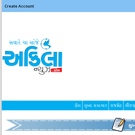
Create Account
હોમ
મુખ્ય સમાચાર
રાજકોટ
સૌરાષ્ટ
મુ