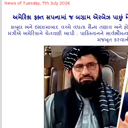
News of Tuesday, 7th July 2026
અમેરિકા ફક્ત સપનામાં જ બગ્રામ એરબેઝ પાછું મ
કાબુલ અને ઇસ્લામાબાદ વચ્ચે વધતા સૈન્ય તણાવ અને 
મંત્રીએ અમેરિકાને ચેતવણી આપી : પાકિસ્તાનને સાર્વભૌમત્વ
મજબૂત કરવાની