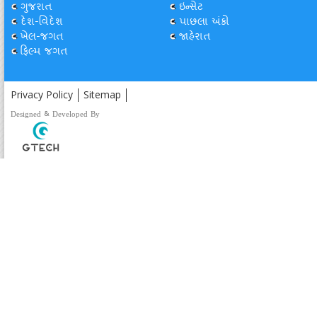
ગુજરાત
ઇન્સેટ
દેશ-વિદેશ
પાછલા અંકો
ખેલ-જગત
જાહેરાત
ફિલ્મ જગત
Privacy Policy
Sitemap
Designed & Developed By