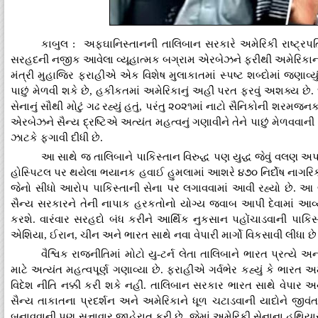
કાબુલ : અફઘાનિસ્તાનની તાલિબાન સરકારે અમેરિકી રાષ્ટ્રપત
સરહદની નજીક આવેલા વ્યૂહાત્મક બગ્રામ એરબેઝને ફરીથી અમેરિકાના કબ
મંત્રી મુહાજિર ફરાહીએ એક વિશેષ મુલાકાતમાં સ્પષ્ટ શબ્દોમાં જણાવ્ય
પાછું મેળવી શકે છે, હકીકતમાં અમેરિકાનું અહીં પરત ફરવું અશક્ય છે
સેનાનું સૌથી મોટું ગઢ રહ્યું હતું, પરંતુ ૨૦૨૧માં નાટો સૈનિકોની શરમજ
એરબેઝને સૈન્ય દ્રષ્ટિએ અત્યંત મહત્વનું ગણાવીને તેને પાછું મેળવવાન
ઝાટકે ફગાવી દીધી છે.
આ સાથે જ તાલિબાને પાકિસ્તાન વિરુદ્ધ પણ યુદ્ધ જેવું વલણ
હોસ્પિટલ પર થયેલા ભયાનક હવાઈ હુમલામાં આશરે ૪૭૦ નિર્દોષ નાગરિ
જેનો સીધો આરોપ પાકિસ્તાની સેના પર લગાવવામાં આવી રહ્યો છે. આ લો
સૈન્ય સરકારને તેની નાપાક હરકતોનો યોગ્ય જવાબ આપી દેવામાં આવ્યો
કરશે. વારંવાર સરહદો બંધ કરીને આર્થિક નુકસાન પહોંચાડવાની પાકિસ્ત
એશિયા, ઈરાન, ચીન અને ભારત સાથે નવા વેપારી માર્ગો વિકસાવી લીધા છ
વૈશ્વિક રાજનીતિમાં મોટો યુ-ટર્ન લેતા તાલિબાને ભારત પ્રત્યે અ
માટે અત્યંત મહત્વપૂર્ણ ગણાવ્યા છે. ફરાહીએ ગર્વભેર કહ્યું કે ભાર
વિદેશ નીતિ નક્કી કરી શકે નહીં. તાલિબાન સરકાર ભારત સાથે વેપાર અને 
સૈન્ય તાકાતના પ્રદર્શન અને અમેરિકાને ધૂળ ચટાડવાની યાદોને જીવંત
બનાવવાની પણ સત્તાવાર જાહેરાત કરી છે, જેમાં અમેરિકી સેનાના હથિય