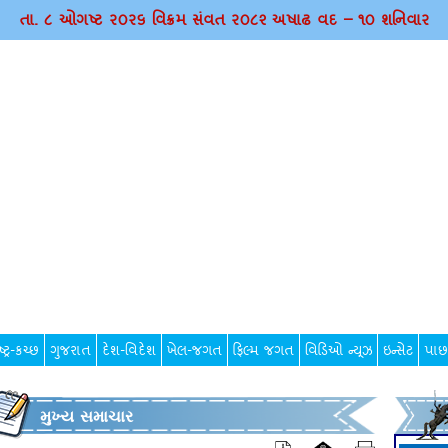
તા. ૮ ઓગષ્ટ ર૦ર૬ વિક્રમ સંવત ર૦૮૨ અષાઢ વદ – ૧૦ શનિવાર
્ટ્ર-કચ્છ
ગુજરાત
દેશ-વિદેશ
ખેલ-જગત
ફિલ્મ જગત
વિડિઓ ન્યૂઝ
ઇન્સેટ
પાછ
મુખ્ય સમાચાર