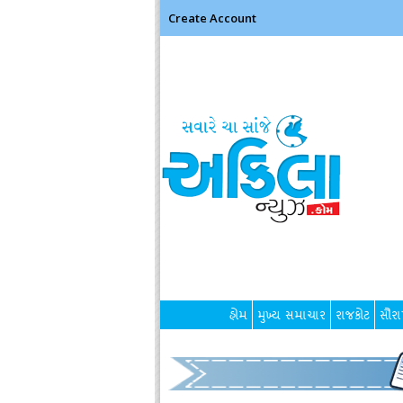
Create Account
હોમ
મુખ્ય સમાચાર
રાજકોટ
સૌરાષ