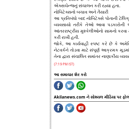
એક્સચેન્જનું સંચાલન કરી રહ્યા હતા.
નોબિટેક્સનો બચાવ અને તૈયારી
આ પ્રતિબંધો બાદ નોબિટેક્સે પોતાની ટેલિ
વ્યવસાયો તરીકે તેઓ આવા પડકારોની અપે
આંતરરાષ્ટ્રીય મુશ્કેલીઓનો સામનો કર
કરી રાખી હતી.
જોકે, આ કાર્યવાહી સ્પષ્ટ કરે છે કે અ
નેટવર્કને તોડવા માટે સંપૂર્ણ આક્રમક મૂડ
તેના દ્વારા સંચાલિત સમાંતર નાણાકીય વ્ય
(7:19 PM IST)
આ સમાચાર શેર કરો
Akilanews.com ને સોશ્યલ મીડિયા પર ફોલ