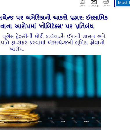
Most 
Pdf
Email
Print
્સચેન્જ પર અમેરિકાનો આકરો પ્રહાર: ઈસ્લામિક
ાના આરોપમાં 'નોબિટેક્સ' પર પ્રતિબંધ
 યુએસ ટ્રેઝરીની મોટી કાર્યવાહી; ઈરાની શાસન અને
પત્તિ ટ્રાન્સફર કરવામાં એક્સચેન્જની ભૂમિકા હોવાનો
આરોપ.