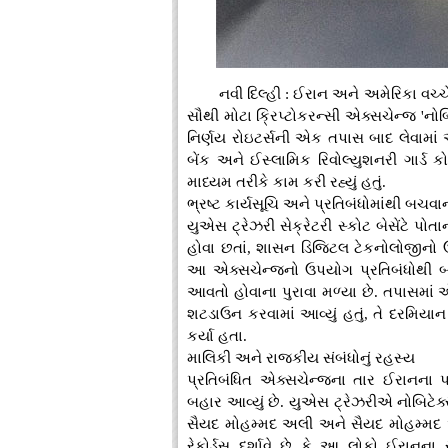
નવી દિલ્હી : ઈરાન અને અમેરિકા વચ્
સૌથી મોટા ક્રિપ્ટોકરન્સી એક્સચેન્જ 'નોબ
નિર્ણય રોઇટર્સની એક તપાસ બાદ લેવામાં આવ્
બેંક અને ઈસ્લામિક રિવોલ્યુશનરી ગાર્ડ ક
માધ્યમ તરીકે કામ કરી રહ્યું હતું.
ભ્રષ્ટ કાર્યસૂચિ અને પ્રતિબંધોમાંથી બચવા
યુએસ ટ્રેઝરી સેક્રેટરી સ્કોટ બેસેંટે પોતાન
હોવા છતાં, શાસન ડિજિટલ ટેકનોલોજીનો ઉપય
આ એક્સચેન્જનો ઉપયોગ પ્રતિબંધોથી બચવ
આવતો હોવાના પુરાવા મળ્યા છે. તપાસમાં 
શટડાઉન કરવામાં આવ્યું હતું, તે દરમિયાન પ
કર્યા હતા.
માલિકી અને રાજકીય સંબંધોનું રહસ્ય
પ્રતિબંધિત એક્સચેન્જના તાર ઈરાનના પ્
બહાર આવ્યું છે. યુએસ ટ્રેઝરીએ નોબિટ
સૈયદ મોહમ્મદ અલી અને સૈયદ મોહમ્મદ અઘ
રેકોર્ડ્સ દર્શાવે છે કે આ લોકો ઈરાનના 