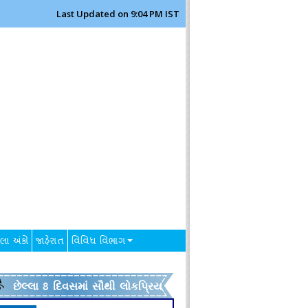
Last Updated on 9:04 PM IST
લા અંકો
જાહેરાત
વિવિધ વિભાગ
છેલ્લા 8 દિવસમાં સૌથી લોકપ્રિય