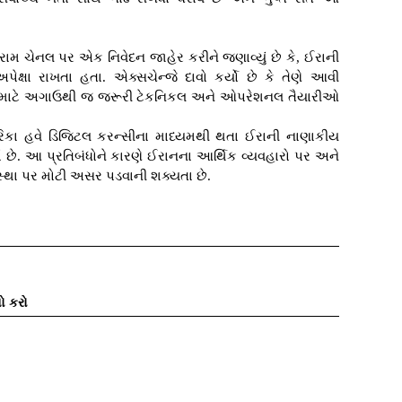
ગ્રામ ચેનલ પર એક નિવેદન જાહેર કરીને જણાવ્યું છે કે, ઈરાની
ક્ષા રાખતા હતા. એક્સચેન્જે દાવો કર્યો છે કે તેણે આવી
વા માટે અગાઉથી જ જરૂરી ટેકનિકલ અને ઓપરેશનલ તૈયારીઓ
મેરિકા હવે ડિજિટલ કરન્સીના માધ્યમથી થતા ઈરાની નાણાકીય
માં છે. આ પ્રતિબંધોને કારણે ઈરાનના આર્થિક વ્યવહારો પર અને
વસ્થા પર મોટી અસર પડવાની શક્યતા છે.
ો કરો