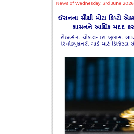
News of Wednesday, 3rd June 2026
ઈરાનના સૌથી મોટા ક્રિપ્ટો એક
શાસનને આર્થિક મદદ કરવ
રોઇટર્સના ચોંકાવનારા ખુલાસા બાદ
રિવોલ્યુશનરી ગાર્ડ માટે ડિજિટલ સં