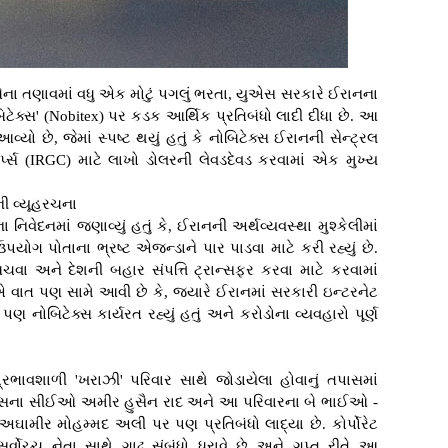
ચેના તણાવમાં વધુ એક મોટું પગલું ભરતા, યુએસ સરકારે ઈરાનના
િટેક્સ' (Nobitex) પર કડક આર્થિક પ્રતિબંધો લાદી દીધા છે. આ
યો છે, જેમાં સ્પષ્ટ થયું હતું કે નોબિટેક્સ ઈરાનની સેન્ટ્રલ
ોર્પ્સ (IRGC) માટે લાખો ડોલરની લેવડદેવડ કરવામાં એક મુખ્ય
ની વ્યૂહરચના
ા નિવેદનમાં જણાવ્યું હતું કે, ઈરાનની અર્થવ્યવસ્થા મુશ્કેલીમાં
ોગ પોતાના ભ્રષ્ટ એજન્ડાને પાર પાડવા માટે કરી રહ્યું છે.
ા અને દેશની બહાર સંપત્તિ ટ્રાન્સફર કરવા માટે કરવામાં
એ વાત પણ સામે આવી છે કે, જ્યારે ઈરાનમાં સરકારી ઇન્ટરનેટ
ણ નોબિટેક્સ કાર્યરત રહ્યું હતું અને કરોડોના વ્યવહારો પૂર્ણ
રભાવશાળી 'ખરાઝી' પરિવાર સાથે જોડાયેલા હોવાનું તપાસમાં
ેક્સના સીઈઓ અમીર હુસૈન રાદ અને આ પરિવારના બે ભાઈઓ -
ામીર મોહમ્મદ અલી પર પણ પ્રતિબંધો લાદ્યા છે. કોર્પોરેટ
સર્વોચ્ચ નેતા સાથે ગાઢ સંબંધો ધરાવે છે અને ગુપ્ત રીતે આ