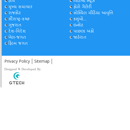
હોમ
વિડિઓ ન્યૂઝ
મુખ્ય સમાચાર
ફોટો ગેલેરી
રાજકોટ
સોશ્યિલ મીડિયા આવૃત્તિ
સૌરાષ્ટ્ર-કચ્છ
કસુંબો...
ગુજરાત
ઇન્સેટ
દેશ-વિદેશ
પાછલા અંકો
ખેલ-જગત
જાહેરાત
ફિલ્મ જગત
Privacy Policy
Sitemap
Designed & Developed By