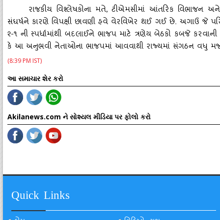
રાજકીય વિશ્લેષકોના મતે
ટીએમસીમાં આંતરિક વિભાજન અને 
,
સંઘર્ષને કારણે વિપક્ષી છાવણી હવે વેરવિખેર થઈ ગઈ છે. અગાઉ જે પ
૨-૧ ની સ્પર્ધામાંથી બદલાઈને ભાજપ માટે ત્રણેય બેઠકો કબજે કરવાની 
કે આ અનુભવી નેતાઓના ભાજપમાં આવવાથી રાજ્યમાં સંગઠન વધુ મજ
(8:39 PM IST)
આ સમાચાર શેર કરો
Akilanews.com ને સોશ્યલ મીડિયા પર ફોલો કરો
Quick Links