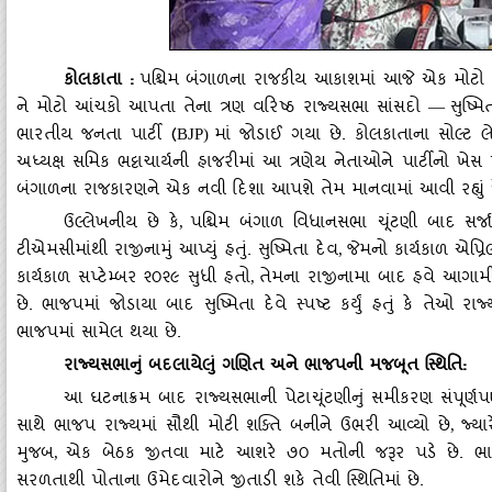
કોલકાતા
:
પશ્ચિમ બંગાળના રાજકીય આકાશમાં આજે એક મોટો વિસ્ફ
ને મોટો આંચકો આપતા તેના ત્રણ વરિષ્ઠ રાજ્યસભા સાંસદો
સુષ્મિ
—
ભારતીય જનતા પાર્ટી (
માં જોડાઈ ગયા છે. કોલકાતાના સોલ્ટ 
BJP)
અધ્યક્ષ સમિક ભટ્ટાચાર્યની હાજરીમાં આ ત્રણેય નેતાઓને પાર્ટીનો
બંગાળના રાજકારણને એક નવી દિશા આપશે તેમ માનવામાં આવી રહ્યું છ
ઉલ્લેખનીય છે કે
પશ્ચિમ બંગાળ વિધાનસભા ચૂંટણી બાદ સર્
,
ટીએમસીમાંથી રાજીનામું આપ્યું હતું. સુષ્મિતા દેવ
જેમનો કાર્યકાળ એપ્ર
,
કાર્યકાળ સપ્ટેમ્બર ૨૦૨૯ સુધી હતો
તેમના રાજીનામા બાદ હવે આગામી
,
છે. ભાજપમાં જોડાયા બાદ સુષ્મિતા દેવે સ્પષ્ટ કર્યું હતું કે તેઓ 
ભાજપમાં સામેલ થયા છે.
રાજ્યસભાનું બદલાયેલું ગણિત અને ભાજપની મજબૂત સ્થિતિ:
આ ઘટનાક્રમ બાદ રાજ્યસભાની પેટાચૂંટણીનું સમીકરણ સંપૂર્ણ
સાથે ભાજપ રાજ્યમાં સૌથી મોટી શક્તિ બનીને ઉભરી આવ્યો છે
જ્ય
,
મુજબ
એક બેઠક જીતવા માટે આશરે ૭૦ મતોની જરૂર પડે છે. ભાજ
,
સરળતાથી પોતાના ઉમેદવારોને જીતાડી શકે તેવી સ્થિતિમાં છે.