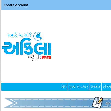
Create Account
હોમ
મુખ્ય સમાચાર
રાજકોટ
સૌરાષ્ટ
મુ