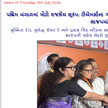
News of Thursday, 9th July 2026
પશ્ચિમ બંગાળમાં મોટો રાજકીય ભૂકંપ: ટીએમસીના ત
ભાજપમાં
સુષ્મિતા દેવ, સુખેન્દુ શેખર રે અને પ્રકાશ ચિક બરૈકના 
ભાજપની ત્રણેય બેઠકો 