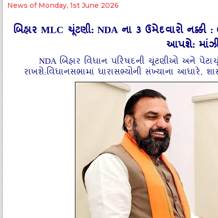
News of Monday, 1st June 2026
બિહાર MLC ચૂંટણી: NDA ના 3 ઉમેદવારો નક્કી :
આપશે: માંઝી
NDA બિહાર વિધાન પરિષદની ચૂંટણીઓ અને પેટાચૂં
રાખશે:વિધાનસભામાં ધારાસભ્યોની સંખ્યાના આધારે, શ