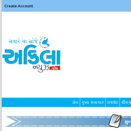
Create Account
હોમ
મુખ્ય સમાચાર
રાજકોટ
સૌરાષ્ટ
મુ