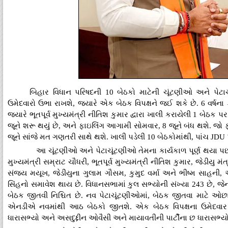
બિહાર વિધાન પરિષદની 10 બેઠકો માટેની ચૂંટણીઓ અને પેટા
ઉમેદવારો ઉભા રાખશે, જ્યારે એક બેઠક વિપક્ષને જઈ શકે છે. 6 વર્ષના 
જ્યારે ભૂતપૂર્વ મુખ્યમંત્રી નીતિશ કુમાર દ્વારા ખાલી કરાયેલી 1 બેઠક 
જૂને શરૂ થયું છે, અને ફાઇલિંગ આગામી સોમવાર, 8 જૂને બંધ થશે. જો
જૂને સાંજે મત ગણતરી સાથે થશે. ખાલી પડેલી 10 બેઠકોમાંથી, પાંચ JDU 
આ ચૂંટણીઓ અને પેટાચૂંટણીઓ તેમના કાર્યકાળ પૂર્ણ થયા પછી
મુખ્યમંત્રી સમ્રાટ ચૌધરી, ભૂતપૂર્વ મુખ્યમંત્રી નીતિશ કુમાર, જેડીયુ 
સંજય મયૂખ, જેડીયુના ગુલામ ગૌસમ, કુમુદ વર્મા અને ભીષ્મ સાહની, 
સિંહનો સમાવેશ થાય છે. વિધાનસભામાં કુલ સભ્યોની સંખ્યા 243 છે, 
બેઠક જીતવી નિશ્ચિત છે. નવ પેટાચૂંટણીઓમાં, બેઠક જીતવા માટે ઓછ
એનડીએ નવમાંથી આઠ બેઠકો જીતશે. એક બેઠક વિપક્ષના ઉમેદવાર જ
ધારાસભ્યો અને અસદુદ્દીન ઓવૈસી અને માયાવતીની પાર્ટીના છ ધારાસભ્યો