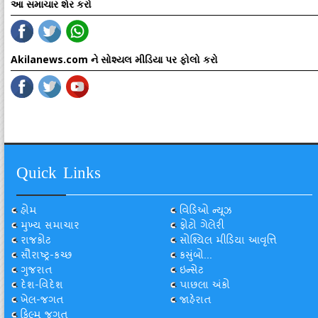
આ સમાચાર શેર કરો
Akilanews.com ને સોશ્યલ મીડિયા પર ફોલો કરો
Quick Links
હોમ
વિડિઓ ન્યૂઝ
મુખ્ય સમાચાર
ફોટો ગેલેરી
રાજકોટ
સોશ્યિલ મીડિયા આવૃત્તિ
સૌરાષ્ટ્ર-કચ્છ
કસુંબો...
ગુજરાત
ઇન્સેટ
દેશ-વિદેશ
પાછલા અંકો
ખેલ-જગત
જાહેરાત
ફિલ્મ જગત