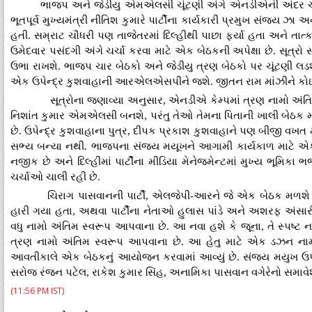
ભાજપ અને જેડીયુ એમએલસી ચૂંટણી અંગે એનડીએની અંદર ચર્ચાઓ 
ભૂતપૂર્વ મુખ્યમંત્રી નીતિશ કુમારે પાર્ટીના કાર્યકારી પ્રમુખ સંજય ઝ
હતી. સમ્રાટ ચૌધરી પણ તાજેતરમાં દિલ્હીથી પાછા ફર્યા હતા અને તાત્
ઉમેદવાર પસંદગી અંગે ચર્ચા કરવા માટે એક બેઠકની અપેક્ષા છે. સૂત્ર
ઉભા રાખશે. ભાજપ ચાર બેઠકો અને જેડીયુ ત્રણ બેઠકો પર ચૂંટણી લ
એક ઉપેન્દ્ર કુશવાહાની આરએલએસપીને જશે. જીતન રામ માંઝીને કો
સૂત્રોના જણાવ્યા અનુસાર, એનડીએ કેમ્પમાં ત્રણ નામો અંતિમ
નિશાંત કુમાર એમએલસી બનશે, પરંતુ તેઓ તેમના પિતાની ખાલી બેઠક માટે પે
છે. ઉપેન્દ્ર કુશવાહાના પુત્ર, દીપક પ્રકાશ કુશવાહાને પણ બીજી વખત મં
સભ્ય બન્યા નથી. ભાજપના સંજય મયૂખને આગામી કાર્યકાળ માટે એક નિશ
નજીક છે અને દિલ્હીમાં પાર્ટીના મીડિયા મેનેજમેન્ટમાં મુખ્ય ભૂમિક
ચર્ચાઓ ચાલી રહી છે.
ચિરાગ પાસવાનની પાર્ટી, એલજેપી-આરને જે એક બેઠક મળશે તે
હારી ગયા હતા, અથવા પાર્ટીના નેતાઓ હુલાસ પાંડે અને અશરફ અંસા
વધુ નામો અંતિમ સ્વરૂપ આપવાના છે. આ નવા હશે કે જૂના, તે સ્પષ્ટ 
ત્રણ નામો અંતિમ સ્વરૂપ આપવાના છે. આ હેતુ માટે એક ડઝન નામોન
આવતીકાલે એક બેઠકનું આયોજન કરવામાં આવ્યું છે. સંજય મયુખ ઉપરાંત
સરોજ રંજન પટેલ, રાકેશ કુમાર સિંહ, અનામિકા પાસવાન વગેરેનો સમાવે
(11:56 PM IST)