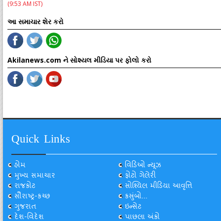
(9:53 AM IST)
આ સમાચાર શેર કરો
Akilanews.com ને સોશ્યલ મીડિયા પર ફોલો કરો
Quick Links
હોમ
વિડિઓ ન્યૂઝ
મુખ્ય સમાચાર
ફોટો ગેલેરી
રાજકોટ
સોશ્યિલ મીડિયા આવૃત્તિ
સૌરાષ્ટ્ર-કચ્છ
કસુંબો...
ગુજરાત
ઇન્સેટ
દેશ-વિદેશ
પાછલા અંકો