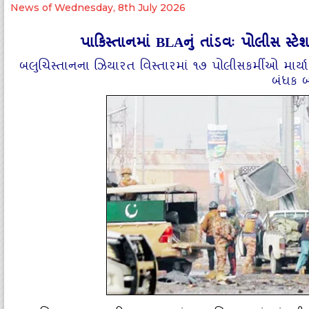
News of Wednesday, 8th July 2026
પાકિસ્‍તાનમાં BLAનું તાંડવઃ પોલીસ સ્
બલુચિસ્‍તાનના ઝિયારત વિસ્‍તારમાં ૧૭ પોલીસકર્મીઓ મ
બંધક બ