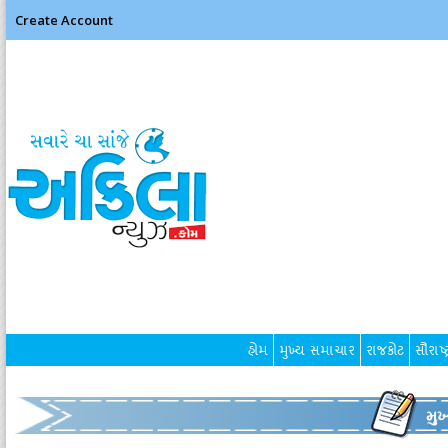
Create Account
હોમ
મુખ્ય સમાચાર
રાજકોટ
સૌરાષ્ટ
મુ