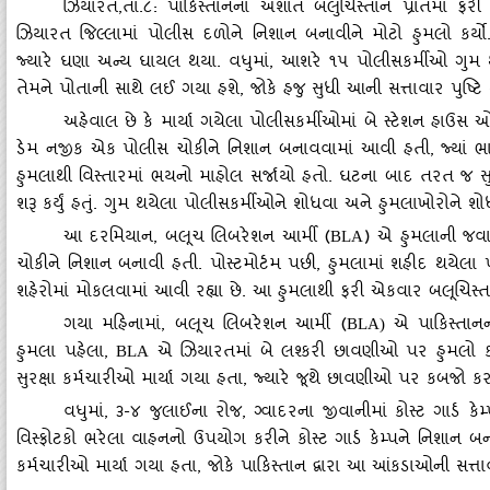
ઝિયારત
,તા.૮: પાકિસ્‍તાનના અશાંત બલુચિસ્‍તાન પ્રાંતમાં
ઝિયારત જિલ્‍લામાં પોલીસ દળોને નિશાન બનાવીને મોટો હુમલો કર્યો.
જ્‍યારે ઘણા અન્‍ય ઘાયલ થયા. વધુમાં, આશરે ૧૫ પોલીસકર્મીઓ ગુમ 
તેમને પોતાની સાથે લઈ ગયા હશે, જોકે હજુ સુધી આની સત્તાવાર પુષ્ટ
અહેવાલ છે કે માર્યા ગયેલા પોલીસકર્મીઓમાં બે સ્‍ટેશન હાઉસ
ડેમ નજીક એક પોલીસ ચોકીને નિશાન બનાવવામાં આવી હતી, જ્‍યાં ભાર
હુમલાથી વિસ્‍તારમાં ભયનો માહોલ સર્જાયો હતો. ઘટના બાદ તરત જ સુ
શરૂ કર્યું હતું. ગુમ થયેલા પોલીસકર્મીઓને શોધવા અને હુમલાખોરોને શો
આ દરમિયાન
, બલૂચ લિબરેશન આર્મી (
) એ હુમલાની જવાબદ
BLA
ચોકીને નિશાન બનાવી હતી. પોસ્‍ટમોર્ટમ પછી, હુમલામાં શહીદ થયેલા 
શહેરોમાં મોકલવામાં આવી રહ્યા છે. આ હુમલાથી ફરી એકવાર બલૂચિસ્‍તાનમ
ગયા મહિનામાં
, બલૂચ લિબરેશન આર્મી (
એ પાકિસ્‍તાનન
BLA)
હુમલા પહેલા
,
એ ઝિયારતમાં બે લશ્‍કરી છાવણીઓ પર હુમલો કર
BLA
સુરક્ષા કર્મચારીઓ માર્યા ગયા હતા
, જ્‍યારે જૂથે છાવણીઓ પર કબજો કર
વધુમાં
, ૩-૪ જુલાઈના રોજ, ગ્‍વાદરના જીવાનીમાં કોસ્‍ટ ગાર્ડ ક
વિસ્‍ફોટકો ભરેલા વાહનનો ઉપયોગ કરીને કોસ્‍ટ ગાર્ડ કેમ્‍પને નિશાન બન
કર્મચારીઓ માર્યા ગયા હતા
, જોકે પાકિસ્‍તાન દ્વારા આ આંકડાઓની સત્ત