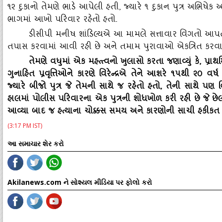
૧૨ દુકાનો તેમણે ભાડે આપેલી હતી, જ્‍યારે ૧ દુકાન પુત્ર અભિષે
ભાગમાં આખો પરિવાર રહેતો હતો.
ડીસીપી મનીષ શાંડિલ્‍યએ આ મામલે સત્તાવાર વિગતો આપતા 
તપાસ કરવામાં આવી રહી છે અને તમામ પુરાવાઓ એકત્રિત કરવામાં આવ્
તેમણે વધુમાં એક મહત્ત્વનો ખુલાસો કરતા જણાવ્‍યું કે
, પ્રાથ
ગુનાહિત પ્રવૃત્તિઓને કારણે વિરેન્‍દ્રએ તેને આશરે ૧૫થી ૨૦
જ્‍યારે બીજો પુત્ર જે તેમની સાથે જ રહેતો હતો, તેની સાથે પણ 
હાલમાં પોલીસ પરિવારના એક પુત્રની શોધખોળ કરી રહી છે જે છેલ્‍લા
આવ્‍યા બાદ જ હત્‍યાના ચોક્કસ સમય અને કારણોની સાચી હકીકત
(3:17 PM IST)
આ સમાચાર શેર કરો
Akilanews.com ને સોશ્યલ મીડિયા પર ફોલો કરો