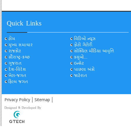
Quick Links
હોમ
વિડિઓ ન્યૂઝ
મુખ્ય સમાચાર
ફોટો ગેલેરી
રાજકોટ
સોશ્યિલ મીડિયા આવૃત્તિ
સૌરાષ્ટ્ર-કચ્છ
કસુંબો...
ગુજરાત
ઇન્સેટ
દેશ-વિદેશ
પાછલા અંકો
ખેલ-જગત
જાહેરાત
ફિલ્મ જગત
Privacy Policy
Sitemap
Designed & Developed By