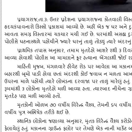
પ્રયાગરાજ
,તા.૩: ઉત્તર પ્રદેશના પ્રયાગરાજના કોતવાલી વ
હૃદયકંપાવનારો કિસ્‍સો પ્રકાશમાં આવ્‍યો છે. અહીં એક જ ઘર અને
આવતા સમગ્ર વિસ્‍તારમાં ચકચાર મચી ગઈ છે. ઘરમાંથી અસહ્ય દુર
પોલીસે ઘટનાસ્‍થળે પહોંચીને જ્‍યારે ઘરનું તાળું તોડ્‍યું ત્‍યારે અ
પ્રાથમિક તપાસ અનુસાર
, તમામ મૃતદેહો આશરે ૨થી ૩ દિવ
આવ્‍યા હોવાથી પોલીસ આ મામલાને ક્રૂર હત્‍યાના એંગલથી જોઈ રહ
માહિતી મુજબ
, મંગળવારે હીવેટ રોડ પર આવેલા આ મકાનમ
બહારથી બૂમો પાડી હોવા છતાં અંદરથી કોઈ જવાબ ન મળતા આખર
ઉપરના માળે પહોંચી ત્‍યારે લોખંડના દરવાજા પર તાળું મારેલું હતું
રૂમમાંથી ૩ લોકોના મૃતદેહો મળી આવ્‍યા હતા. ત્‍યારબાદ નીચેના ગ
મૃતદેહ પણ મળી આવ્‍યો હતો.
મૃતકોની ઓળખ ૭૦ વર્ષીય વિરેન્‍દ્ર વૈશ્‍ય
, તેમની ૬૫ વર્ષીય
વર્ષીય પુત્ર અભિષેક તરીકે થઈ છે.
સ્‍થાનિક લોકોના જણાવ્‍યા અનુસાર
, મૃતક વિરેન્‍દ્ર વૈશ્‍ય
ફેલાયેલું હતું. મકાનના ગ્રાઉન્‍ડ ફલોર પર તેમણે એક નાની માર્કે