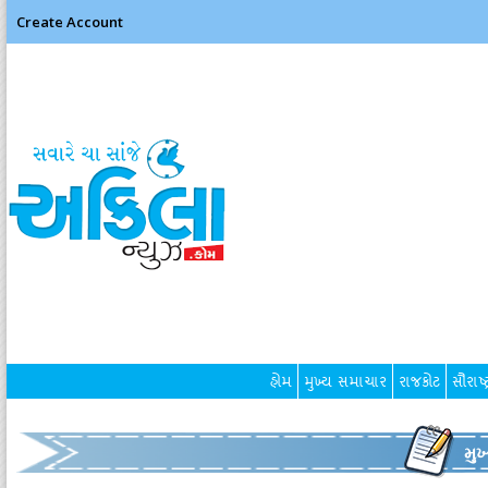
Create Account
હોમ
મુખ્ય સમાચાર
રાજકોટ
સૌરાષ્ટ
મુ