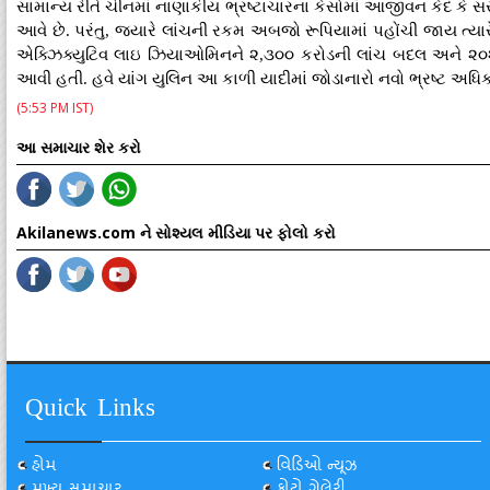
સામાન્ય રીતે ચીનમાં નાણાકીય ભ્રષ્ટાચારના કેસોમાં આજીવન કેદ કે સસ
આવે છે. પરંતુ, જ્યારે લાંચની રકમ અબજો રૂપિયામાં પહોંચી જાય ત્યારે
એક્ઝિક્યુટિવ લાઇ ઝિયાઓમિનને ૨,૩૦૦ કરોડની લાંચ બદલ અને ૨૦૨
આવી હતી. હવે યાંગ યુલિન આ કાળી યાદીમાં જોડાનારો નવો ભ્રષ્ટ અધિકા
(5:53 PM IST)
આ સમાચાર શેર કરો
Akilanews.com ને સોશ્યલ મીડિયા પર ફોલો કરો
Quick Links
હોમ
વિડિઓ ન્યૂઝ