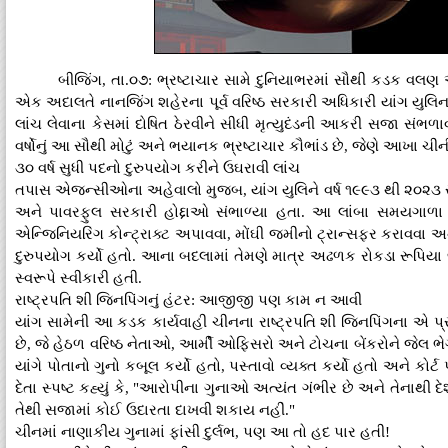
બીજિંગ, તા.૦૭: ભ્રષ્ટાચાર સામે દુનિયાભરમાં સૌથી કડક વલણ
એક અદાલતે નાનજિંગ શહેરના પૂર્વ વરિષ્ઠ સરકારી અધિકારી યાંગ યુલ
લાંચ લેવાના કેસમાં દોષિત ઠેરવીને સીધી મૃત્યુદંડની આકરી સજા સંભળ
વર્ષોનું આ સૌથી મોટું અને ભયાનક ભ્રષ્ટાચાર કૌભાંડ છે, જેણે આખા ચીન
૩૦ વર્ષ સુધી પદનો દુરુપયોગ કરીને ઉઘરાવી લાંચ
તપાસ એજન્સીઓના અહેવાલો મુજબ, યાંગ યુલિને વર્ષ ૧૯૯૩ થી ૨૦૨૩ સુ
અને પાવરફુલ સરકારી હોદ્દાઓ સંભાળ્યા હતા. આ લાંબા સમયગાળા
એન્જિનિયરિંગ કોન્ટ્રાક્ટ અપાવવા, મોંઘી જમીનો ટ્રાન્સફર કરાવવા અને
દુરુપયોગ કર્યો હતો. આના બદલામાં તેમણે માત્ર અઢળક રોકડા રૂપિયા જ
સ્વરૂપે સ્વીકારી હતી.
રાષ્ટ્રપતિ શી જિનપિંગનું હંટર: આજીજી પણ કામ ન આવી
યાંગ સામેની આ કડક કાર્યવાહી ચીનના રાષ્ટ્રપતિ શી જિનપિંગના એ પ
છે, જે હેઠળ વરિષ્ઠ નેતાઓ, આર્મી ઓફિસરો અને ટોચના બેંકરોને જેલ ભે
યાંગે પોતાનો ગુનો કબૂલ કર્યો હતો, પસ્તાવો વ્યક્ત કર્યો હતો અને કોર
દેતા સ્પષ્ટ કહ્યું કે, "આરોપીના ગુનાઓ અત્યંત ગંભીર છે અને તેનાથી 
તેથી સજામાં કોઈ ઉદારતા દાખવી શકાય નહીં."
ચીનમાં નાણાકીય ગુનામાં ફાંસી દુર્લભ, પણ આ તો હદ પાર હતી!