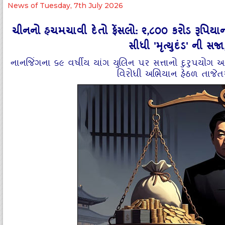
News of Tuesday, 7th July 2026
ચીનનો હચમચાવી દેતો ફેંસલો: ૨,૮૦૦ કરોડ રૂપિયાની 
સીધી 'મૃત્યુદંડ' ની 
નાનજિંગના ૬૯ વર્ષીય યાંગ યુલિન પર સત્તાનો દુરુપયોગ અન
વિરોધી અભિયાન હેઠળ તાજેતરન