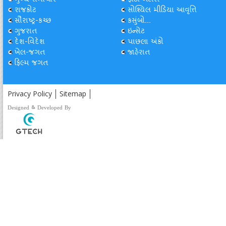
મુખ્ય સમાચાર
ફોટો ગેલેરી
રાજકોટ
સોશ્યિલ મીડિયા આવૃત્તિ
સૌરાષ્ટ્ર-કચ્છ
કસુંબો...
ગુજરાત
ઇન્સેટ
દેશ-વિદેશ
પાછલા અંકો
ખેલ-જગત
જાહેરાત
ફિલ્મ જગત
Privacy Policy
Sitemap
Designed & Developed By