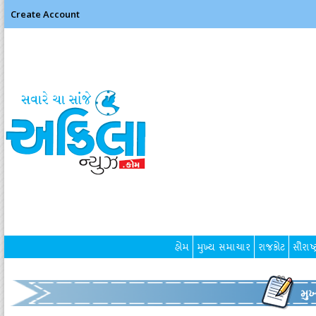
Create Account
હોમ
મુખ્ય સમાચાર
રાજકોટ
સૌરાષ્ટ
મુ