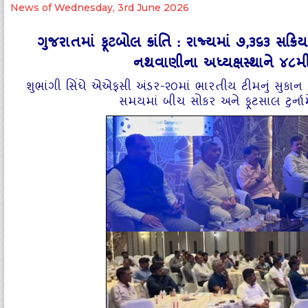
News of Wednesday, 3rd June 2026
ગુજરાતમાં ફૂટબોલ ક્રાંતિ : રાજ્યમાં ૭,૩૬૩ 
નથવાણીના અધ્યક્ષસ્થાને ૪૮મ
શુભાંગી સિંઘે એએફસી અંડર-૨૦માં ભારતીય ટીમનું સુકાન સં
સમયમાં બીચ સોકર અને ફૂટસાલ ટુર્ના