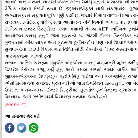
આનંદ અને ગૌરવની લાગણી વ્યક્ત કરતા ઉમેર્યું હતું કે, ખેલાડીઓની
વૈશ્વિક નામના મેળવી રહ્યા છે. જીએસએફએ સાથે સંકળાયેલા ગુજરાત
અભ્યાસક્રમ સફળતાપૂર્વક પૂર્ણ કર્યો છે, જ્યારે વિશાલ વાજા તેમજ 
રાજ્યમાં સ્પોર્ટ્સ ટૂર્નામેન્ટ્સના આયોજન અંગે વિગતો આપતા પરિમલ
દરમિયાન ઇન્ટર ડિસ્ટ્રીક્ટ, ક્લબ કક્ષાની તેમજ AIFF અસ્મિતા ટુર્નામ
આયોજન કરાયું હતું.” જેમાં મુખ્યત્વે ૧૦ જેટલી ઈન્ટર ડિસ્ટ્રીક્ટ
ગુજરાતમાં બીચ સોકર અને ફૂટસાલ ટૂર્નામેન્ટોને પણ નવી ઊંચાઈઓ 
સુવિધાઓના ઝડપી વિકાસ માટે વિવિધ મોટી કંપનીઓ તેમજ સંસ્થાઓ પાસ
ભાર મૂકવામાં આવ્યો હતો.
સભાના અંતિમ ચરણમાં જીએસએફએના માનદ્ મહામંત્રી મૂળરાજસિંહ ચુડાસ
ડિટેઈલ કેલેન્ડર રજૂ કર્યું હતું અને તમામ સભ્યો સમક્ષ વાર્ષિ
જીએસએફએના ઉપપ્રમુખ પ્રદીપસિંહ વાઘેલા અને અરૂણસિંહ રાજપૂત
એસોસિયેશનના સત્તાવાર પ્રતિનિધિઓ ખાસ ઉપસ્થિત રહ્યા હતા. આ બેઠક
ઉપરાંત અલગ-અલગ ઈન્ટર ડિસ્ટ્રીક્ટ ફૂટબોલ ટુર્નામેન્ટના સુચાર
વિસ્તારવા અંગે ગંભીર ચર્ચા-વિચારણા કરવામાં આવી હતી.
(6:20 PM IST)
આ સમાચાર શેર કરો