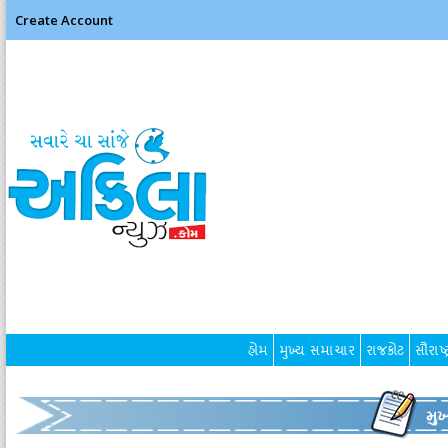
Create Account
હોમ
મુખ્ય સમાચાર
રાજકોટ
સૌરાષ્ટ
મુ