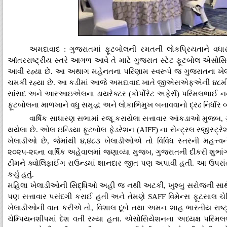
અમદાવાદ : ગુજરાતમાં ફૂટબોલની રમતની લોકપ્રિયતાને વધાર
આંતરરાષ્ટ્રીય સ્તરે આગળ આવે તે માટે ગુજરાત સ્ટેટ ફૂટબોલ એસોસ
આવી રહ્યા છે. આ અથાગ મહેનતના પરિણામ સ્વરૂપે જ ગુજરાતના ખે
ચમકી રહ્યા છે. આ કડીમાં આજે અમદાવાદ ખાતે જીએસએફએની ૪૮મી
સાંસદ અને આરઆઇએલના ડાયરેક્ટર (કોર્પોરેટ અફેર્સ) પરિમલભાઈ નથવાણી
ફૂટબોલના માળખાને વધુ સમૃદ્ધ અને લોકાભિમુખ બનાવવાનો દ્રઢ નિર્ધાર વ
વાર્ષિક સાધારણ સભામાં રજૂ કરાયેલા સત્તાવાર આંકડાઓ મુજબ, 
થયેલા છે. ઓલ ઇન્ડિયા ફૂટબોલ ફેડરેશન (AIFF) ના સેન્ટ્રલ રજીસ્ટ્ર
ખેલાડીઓ છે, જેમાંથી ૪,૪૮૩ ખેલાડીઓએ તો વિવિધ સ્તરની મહત્ત્વની
૨૦૨૫-૨૬ના વાર્ષિક અહેવાલમાં જણાવ્યા મુજબ, ગુજરાતની દીકરી શુભાંગી સ
ટીમને ક્વોલિફાઈંગ રાઉન્ડમાં શાનદાર જીત પણ અપાવી હતી. આ ઉપરાંત, 
કર્યું હતું.
મહિલા ખેલાડીઓની સિદ્ધિઓ અહીં જ નથી અટકી, ખુશ્બુ સરોજની સાથે 
પણ સત્તાવાર પસંદગી કરાઈ હતી અને તેમણે SAFF વિમેન્સ ફૂટસાલ ચેમ્પિય
ખેલાડીઓની વાત કરીએ તો, વિશાલ દૂબે તથા અમન શાહ ભારતીય રાષ્ટ્ર
ચેમ્પિયનશીપમાં દેશ વતી રમ્યા હતા. એસોસિયેશનના અધ્યક્ષ પ