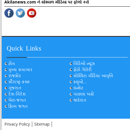
Akilanews.com ને સોશ્યલ મીડિયા પર ફોલો કરો
Quick Links
હોમ
વિડિઓ ન્યૂઝ
મુખ્ય સમાચાર
ફોટો ગેલેરી
રાજકોટ
સોશ્યિલ મીડિયા આવૃત્તિ
સૌરાષ્ટ્ર-કચ્છ
કસુંબો...
ગુજરાત
ઇન્સેટ
દેશ-વિદેશ
પાછલા અંકો
ખેલ-જગત
જાહેરાત
ફિલ્મ જગત
Privacy Policy
Sitemap