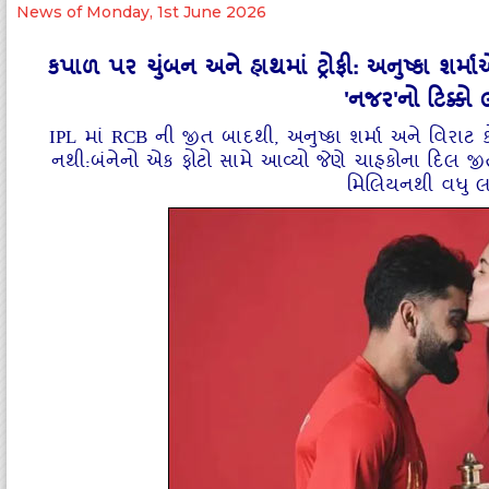
News of Monday, 1st June 2026
કપાળ પર ચુંબન અને હાથમાં ટ્રોફી: અનુષ્કા શર્મ
'નજર'નો ટિક્કો
IPL માં RCB ની જીત બાદથી, અનુષ્કા શર્મા અને વિરાટ 
નથી:બંનેનો એક ફોટો સામે આવ્યો જેણે ચાહકોના દિલ જીતી
મિલિયનથી વધુ લ