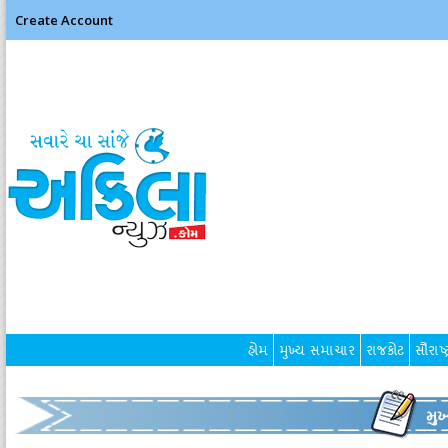
Create Account
હોમ
મુખ્ય સમાચાર
રાજકોટ
સૌરાષ્ટ
મુ