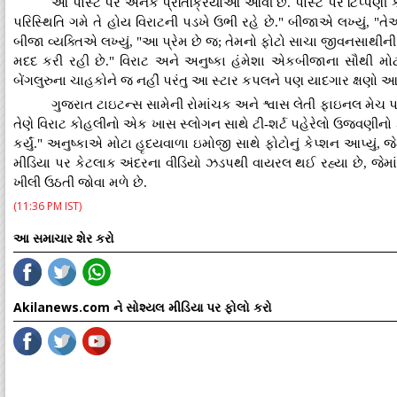
આ પોસ્ટ પર અનેક પ્રતિક્રિયાઓ આવી છે. પોસ્ટ પર ટિપ્પણી કરત
પરિસ્થિતિ ગમે તે હોય વિરાટની પડખે ઉભી રહે છે." બીજાએ લખ્યું,
બીજા વ્યક્તિએ લખ્યું, "આ પ્રેમ છે જ; તેમનો ફોટો સાચા જીવનસાથીની 
મદદ કરી રહી છે." વિરાટ અને અનુષ્કા હંમેશા એકબીજાના સૌથી મો
બેંગલુરુના ચાહકોને જ નહીં પરંતુ આ સ્ટાર કપલને પણ યાદગાર ક્ષણો આપ
ગુજરાત ટાઇટન્સ સામેની રોમાંચક અને શ્વાસ લેતી ફાઇનલ મેચ પ
તેણે વિરાટ કોહલીનો એક ખાસ સ્લોગન સાથે ટી-શર્ટ પહેરેલો ઉજવણીનો ફોટો
કર્યું." અનુષ્કાએ મોટા હૃદયવાળા ઇમોજી સાથે ફોટોનું કેપ્શન આપ્યું, જ
મીડિયા પર કેટલાક અંદરના વીડિયો ઝડપથી વાયરલ થઈ રહ્યા છે, જેમ
ખીલી ઉઠતી જોવા મળે છે.
(11:36 PM IST)
આ સમાચાર શેર કરો
Akilanews.com ને સોશ્યલ મીડિયા પર ફોલો કરો