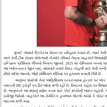
મુંબઈ :જ્યારે ક્રિકેટના મેદાન પર ઇતિહાસ રચાય છે, ત્યારે
અને તેની ટીમ રોયલ ચેલેન્જર્સ બેંગ્લોરે રવિવારે તેમના ચાહકોને
ઇન્ડિયન પ્રીમિયર લીગનો ખિતાબ જીત્યો. 2025 માં ચેમ્પિયન બન્યા પછી,
આ બ્લોકબસ્ટર જીત બાદ, સોમવારે બપોરે વિરાટ કોહલી માટે તેની પત્
મીઠો સંદેશ આવ્યો, જેણે સોશિયલ મીડિયા પર હલચલ મચાવી દીધી છે.
અનુષ્કા શર્માએ તેના ઓફિશિયલ ઇન્સ્ટાગ્રામ હેન્ડલ પર એક સુંદ
ચમકતી IPL ટ્રોફી પકડીને જોવા મળી રહી છે. વિરાટના ચહેરા પર વિજયનુ
છે. અનુષ્કાને આ ક્ષણનું વર્ણન કરવા માટે કોઈ શબ્દોની જરૂર નહોતી.
ઇમોજી ઉમેર્યા. ચાહકોને આ રોમેન્ટિક હાવભાવ એટલો ગમ્યો કે પોસ્ટ થ
લાઇક્સ મળી ગયા.