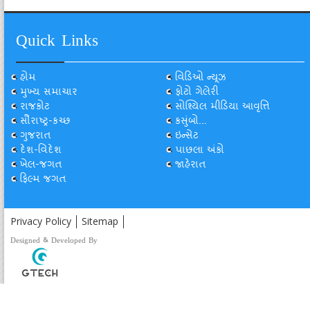
Quick Links
હોમ
વિડિઓ ન્યૂઝ
મુખ્ય સમાચાર
ફોટો ગેલેરી
રાજકોટ
સોશ્યિલ મીડિયા આવૃત્તિ
સૌરાષ્ટ્ર-કચ્છ
કસુંબો...
ગુજરાત
ઇન્સેટ
દેશ-વિદેશ
પાછલા અંકો
ખેલ-જગત
જાહેરાત
ફિલ્મ જગત
Privacy Policy
Sitemap
Designed & Developed By