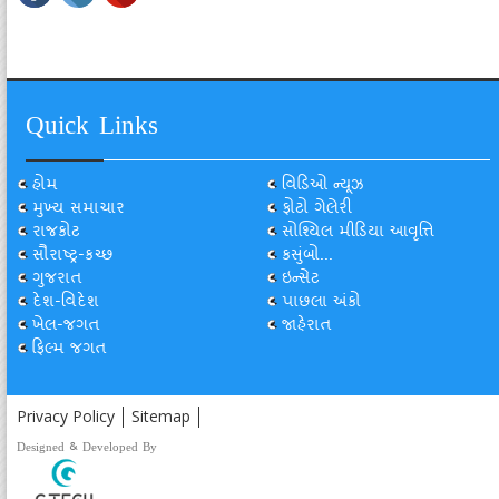
Quick Links
હોમ
વિડિઓ ન્યૂઝ
મુખ્ય સમાચાર
ફોટો ગેલેરી
રાજકોટ
સોશ્યિલ મીડિયા આવૃત્તિ
સૌરાષ્ટ્ર-કચ્છ
કસુંબો...
ગુજરાત
ઇન્સેટ
દેશ-વિદેશ
પાછલા અંકો
ખેલ-જગત
જાહેરાત
ફિલ્મ જગત
Privacy Policy
Sitemap
Designed & Developed By