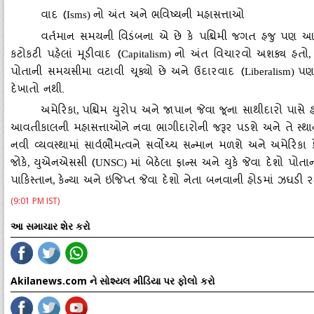
વાદ (
નો અંત અને ભવિષ્યની મહાસત્તાઓ
Isms)
વર્તમાન સમયની વિડંબના એ છે કે પશ્ચિમી જગત હજુ પણ આ પ
કટોકટી પહેલાં મૂડીવાદ (
નો અંત વિચારવો અશક્ય હતો
Capitalism)
પોતાની સમયસીમા વટાવી ચૂક્યો છે અને ઉદારવાદ (
પણ 
Liberalism)
દેખાતો નથી.
અમેરિકા
પશ્ચિમ યુરોપ અને જાપાન જેવા જૂના સાથીદારો પાસે હ
,
આવતીકાલની મહાસત્તાઓને નવા ભાગીદારોની જરૂર પડશે અને તે સ્થ
નવી વ્યવસ્થામાં સાર્વભૌમત્વને સર્વોચ્ચ સન્માન મળશે અને અમેરિ
જોકે
યુએનએસસી (
માં બેઠેલા ફ્રાન્સ અને યુકે જેવા દેશો પો
,
UNSC)
પાકિસ્તાન
કેન્યા અને ઇજિપ્ત જેવા દેશો નેતા બનવાની હોડમાં ઝઘડી રહ્
,
(9:01 PM IST)
આ સમાચાર શેર કરો
Akilanews.com ને સોશ્યલ મીડિયા પર ફોલો કરો