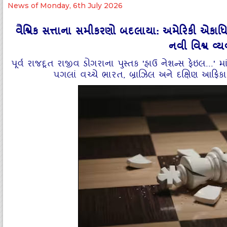
News of Monday, 6th July 2026
વૈશ્વિક સત્તાના સમીકરણો બદલાયા: અમેરિકી એક
નવી વિશ્વ વ્
પૂર્વ રાજદૂત રાજીવ ડોગરાના પુસ્તક 'હાઉ નેશન્સ ફેઇલ...
પગલાં વચ્ચે ભારત, બ્રાઝિલ અને દક્ષિણ આફ્ર