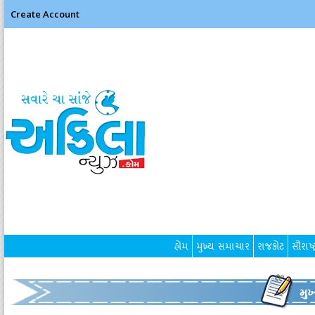
Create Account
હોમ
મુખ્ય સમાચાર
રાજકોટ
સૌરાષ્ટ
મુ