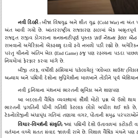
નવી દિલ્હી
:
બીજા વિશ્વયુદ્ધ અને શીત યુદ્ધ (
ના અંત પ
Cold War)
અંત આવી ગયો છે. આંતરરાષ્ટ્રીય રાજકારણ હાલમાં એક અભૂતપૂર્વ પર
રાજદૂત રાજીવ ડોગરાના સનસનાટીપૂર્ણ પુસ્તક
હાઉ નેશન્સ ફેઇલ એન્
'
રાખવાનો અમેરિકાનો એકહથ્થુ દાવો હવે નબળો પડી રહ્યો છે. અમેરિક
પરંતુ ચીનનો અંતિમ ખેલ (
હજુ પણ રહસ્યના પડદા પાછળ છે
End Game)
નિયમોમાં ફેરફાર કરવા માંગે છે.
બીજી તરફ
વર્ષોથી હાંસિયામાં ધકેલાયેલું
ગ્લોબલ સાઉથ
વિકા
,
'
' (
અન્યાય અને પશ્ચિમી દેશોના સુપ્રિમેસીના માળખાને તોડીને પૂર્વ એશિયાના દ
નવી દુનિયાના મંથનમાં ભારતની ભૂમિકા અને શાણપણ
આ બદલાતી વૈશ્વિક વ્યવસ્થામાં સૌથી મોટો પ્રશ્ન એ ઉભો થાય
ભારતની પ્રગતિની ધીમી ગતિથી કેટલાક લોકો અધીરા થઈ શકે છે
ટેકનોલોજીની અંધાધૂંધ ગતિમાં તણાયા વગર
પોતાની સમૃદ્ધ પરંપરાઓને
,
વિચાર-વિમર્શની સંસ્કૃતિ:
જ્યાં પશ્ચિમી દેશો ઉતાવળમાં કટોકટી વ
વર્તમાન વચ્ચે સતત સંવાદ જાળવી રાખે છે. વિશાળ વૈશ્વિક મંચને પણ હ