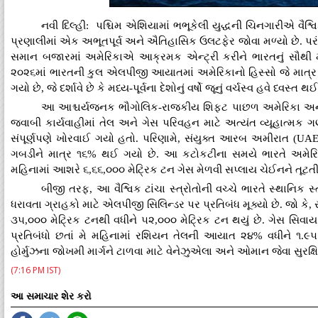
નવી દિલ્હી: પશ્ચિમ એશિયામાં ભભૂકેલી યુદ્ધની ચિનગારીએ વૈશ્વ
પ્રણાલીમાં એક અભૂતપૂર્વ અને ઐતિહાસિક ઉલટફેર જોવા મળ્યો છે. પર
સમાન બજારમાં અમેરિકાએ આક્રમક એન્ટ્રી કરીને ભારતનું સૌથી મોટ
૨૦૨૬માં ભારતની કુલ એલપીજી આયાતમાં અમેરિકાનો હિસ્સો જે માત્ર ૧
ગયો છે, જે દર્શાવે છે કે મધ્ય-પૂર્વના દેશોનું વર્ષો જૂનું વર્ચસ્વ હવે ધ્વસ્ત થઈ 
આ આશ્ચર્યજનક ભૌગોલિક-રાજકીય શિફ્ટ પાછળ અમેરિકા અને ઈઝર
જવાબી કાર્યવાહીમાં તેલ અને ગેસ પરિવહન માટે અત્યંત વ્યૂહાત્મક ગણાતો
સંપૂર્ણપણે ખોરવાઈ ગયો હતો. પરિણામે, સંયુક્ત આરબ અમીરાત (UAE)
ગબડીને માત્ર ૧૬% થઈ ગયો છે. આ કટોકટીના સમયે ભારતે અમેરિ
મહિનામાં આશરે ૬,૬૬,૦૦૦ મેટ્રિક ટન ગેસ મેળવી સપ્લાય ચેઈનને તૂટતી
બીજી તરફ, આ વૈશ્વિક ટાંચા સ્ત્રોતોની વચ્ચે ભારતે સ્થાનિક
ધરાવતા ગ્રાહકો માટે એલપીજી સિલિન્ડર પર પ્રતિબંધ મૂક્યો છે. જો કે
૩૫,૦૦૦ મેટ્રિક ટનથી વધીને ૫૨,૦૦૦ મેટ્રિક ટન થયું છે. ગેસ સિવાય
પ્રતિબંધો છતાં મે મહિનામાં રશિયન તેલની આયાત ૨૪% વધીને ૧.
હોર્મુઝના જોખમી માર્ગને ટાળવા માટે વેનેઝુએલા અને ઓમાન જેવા સુરક
(7:16 PM IST)
આ સમાચાર શેર કરો