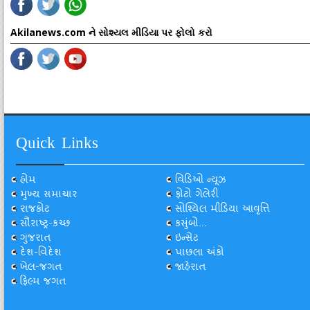
Akilanews.com ને સોશ્યલ મીડિયા પર ફોલો કરો
Quick Links
હોમ
વિડિઓ ન્યૂઝ
મુખ્ય સમાચાર
ફોટો ગેલેરી
રાજકોટ
સોશ્યિલ મીડિયા આવૃત્તિ
સૌરાષ્ટ્ર-કચ્છ
કસુંબો...
ગુજરાત
ઇન્સેટ
દેશ-વિદેશ
પાછલા અંકો
ખેલ-જગત
જાહેરાત
ફિલ્મ જગત