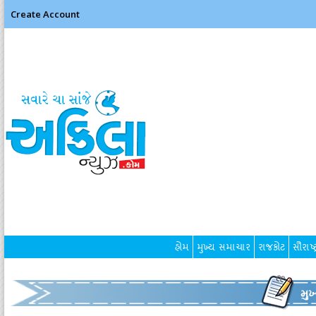
Create Account
હોમ
મુખ્ય સમાચાર
રાજકોટ
સૌરાષ્ટ
મુ