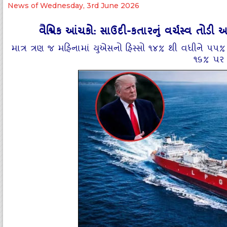
News of Wednesday, 3rd June 2026
વૈશ્વિક આંચકો: સાઉદી-કતારનું વર્ચસ્વ તોડી
માત્ર ત્રણ જ મહિનામાં યુએસનો હિસ્સો ૧૪% થી વધીને ૫૫% એ
૧૬% પર