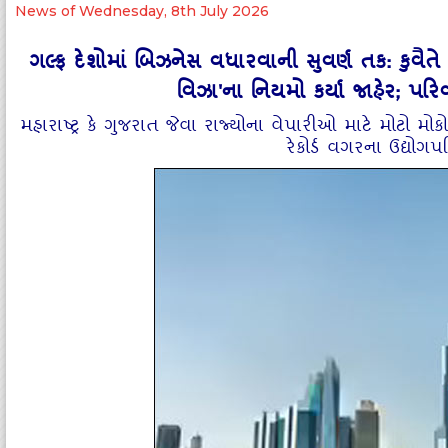
News of Wednesday, 8th July 2026
ગલ્ફ દેશોમાં બિઝનેસ વધારવાની સુવર્ણ તક: કુવૈતે
વિઝા'ના નિયમો કર્યા જાહેર; પ
મહારાષ્ટ્ર કે ગુજરાત જેવા રાજ્યોના વેપારીઓ માટે મોટો મ
રેકોર્ડ વગરના ઉદ્યો