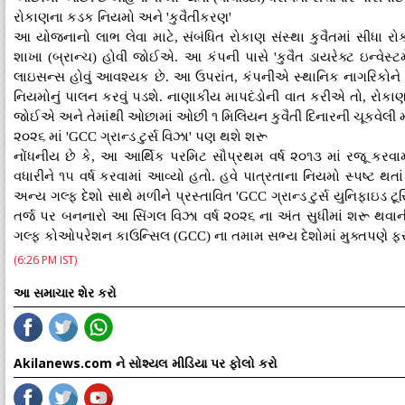
રોકાણના કડક નિયમો અને 'કુવૈતીકરણ'
આ યોજનાનો લાભ લેવા માટે, સંબંધિત રોકાણ સંસ્થા કુવૈતમાં સીધા રો
શાખા (બ્રાન્ચ) હોવી જોઈએ. આ કંપની પાસે 'કુવૈત ડાયરેક્ટ ઇન્વેસ્ટ
લાઇસન્સ હોવું આવશ્યક છે. આ ઉપરાંત, કંપનીએ સ્થાનિક નાગરિકોને 
નિયમોનું પાલન કરવું પડશે. નાણાકીય માપદંડોની વાત કરીએ તો, રોકાણ એ
જોઈએ અને તેમાંથી ઓછામાં ઓછી ૧ મિલિયન કુવૈતી દિનારની ચૂકવેલી મૂડ
૨૦૨૬ માં 'GCC ગ્રાન્ડ ટુર્સ વિઝા' પણ થશે શરૂ
નોંધનીય છે કે, આ આર્થિક પરમિટ સૌપ્રથમ વર્ષ ૨૦૧૩ માં રજૂ કરવા
વધારીને ૧૫ વર્ષ કરવામાં આવ્યો હતો. હવે પાત્રતાના નિયમો સ્પષ્ટ 
અન્ય ગલ્ફ દેશો સાથે મળીને પ્રસ્તાવિત 'GCC ગ્રાન્ડ ટુર્સ યુનિફાઇડ
તર્જ પર બનનારો આ સિંગલ વિઝા વર્ષ ૨૦૨૬ ના અંત સુધીમાં શરૂ થવ
ગલ્ફ કોઓપરેશન કાઉન્સિલ (GCC) ના તમામ સભ્ય દેશોમાં મુક્તપણે ફ
(6:26 PM IST)
આ સમાચાર શેર કરો
Akilanews.com ને સોશ્યલ મીડિયા પર ફોલો કરો