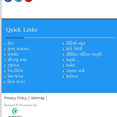
Quick Links
હોમ
વિડિઓ ન્યૂઝ
મુખ્ય સમાચાર
ફોટો ગેલેરી
રાજકોટ
સોશ્યિલ મીડિયા આવૃત્તિ
સૌરાષ્ટ્ર-કચ્છ
કસુંબો...
ગુજરાત
ઇન્સેટ
દેશ-વિદેશ
પાછલા અંકો
ખેલ-જગત
જાહેરાત
ફિલ્મ જગત
Privacy Policy
Sitemap
Designed & Developed By