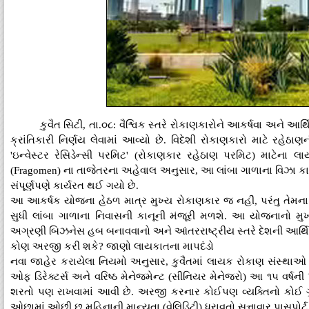
કુવૈત સિટી, તા.૦૮: વૈશ્વિક સ્તરે રોકાણકારોને આકર્ષવા અને આ
ક્રાંતિકારી નિર્ણય લેવામાં આવ્યો છે. વિદેશી રોકાણકારો માટે રહેઠાણન
'ઇન્વેસ્ટર રેસિડેન્સી પરમિટ' (રોકાણકાર રહેઠાણ પરમિટ) માટેના લ
(Fragomen) ના તાજેતરના અહેવાલ અનુસાર, આ લાંબા ગાળાના વિઝા કાર્
સંપૂર્ણપણે કાર્યરત થઈ ગયો છે.
આ આકર્ષક યોજના હેઠળ માત્ર મુખ્ય રોકાણકાર જ નહીં, પરંતુ તેમના જ
સુધી લાંબા ગાળાના નિવાસની કાનૂની મંજૂરી મળશે. આ યોજનાનો મુખ્ય
અગ્રણી બિઝનેસ હબ બનાવવાનો અને આંતરરાષ્ટ્રીય સ્તરે દેશની આર્થ
કોણ અરજી કરી શકે? જાણો લાયકાતના માપદંડો
નવા જાહેર કરાયેલા નિયમો અનુસાર, કુવૈતમાં લાયક રોકાણ સંસ્થાઓ સાથ
ઓફ ડિરેક્ટર્સ અને વરિષ્ઠ મેનેજમેન્ટ (સીનિયર મેનેજરો) આ ૧૫ વર્ષન
શરતો પણ રાખવામાં આવી છે. અરજી કરનાર કોઈપણ વ્યક્તિનો કોઈ ગુના
ઓછામાં ઓછી છ મહિનાની માન્યતા (વેલિડિટી) ધરાવતો સત્તાવાર પાસપોર્