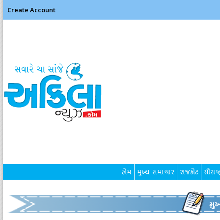
Create Account
હોમ
મુખ્ય સમાચાર
રાજકોટ
સૌરાષ્ટ
મુ