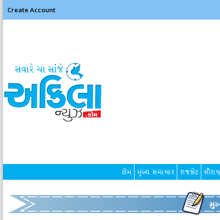
Create Account
હોમ
મુખ્ય સમાચાર
રાજકોટ
સૌરાષ્ટ
મુ