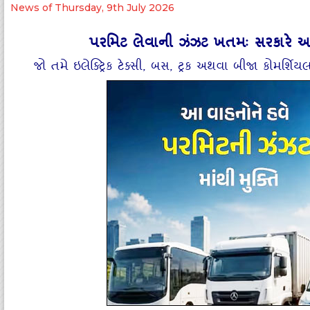
News of Thursday, 9th July 2026
પરમિટ લેવાની ઝંઝટ ખતમઃ સરકારે આપ
જો તમે ઇલેક્‍ટ્રિક ટેક્‍સી, બસ, ટ્રક અથવા બીજા કો