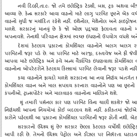
નવી દિલ્‍હી
,તા.૯: જો તમે ઇલેક્‍ટ્રિક ટેક્‍સી, બસ, ટ્રક અ
આવ્‍યા છે. કેન્‍દ્ર સરકારે આવા વાહનો માટે લાગુ પરમિટ છૂટને એક વર્
વાહનો સુધી જ મર્યાદિત રહેશે નહીં. ઇથેનોલ, મેથેનોલ અને હાઇડ્રોજ
મળશે. સરકારનું માનવું છે કે જો ઓછા પ્રદૂષણ ફેલાવતા વાહ
અપનાવશે. તેનાથી પરિવહન ક્ષેત્રમાં સ્‍વચ્‍છ ઇંધણનો ઉપયોગ વધશે
દેશમાં કેટલાય પ્રકારના કોમર્શિયલ વાહનોને અલગ અલગ રાજ
પરમિટની જરૂર પડે છે. આ પરમિટ માટે અરજી
, દસ્‍તાવેજ અને ફી જેવ
આપવા માટે ઇલેક્‍ટ્રિક અને હવે અન્‍ય વૈકલ્‍પિક ઇંધણવાળા કોમર્શ
વાહનોના ઓપરેટરોને કેટલાય કિસ્‍સામાં પરમિટ લેવાની જરૂર પડશે નહ
કયા વાહનોને ફાયદો મળશે સરકારના આ નવા નિર્ણય અંતર્ગત ઇલેક્
કોમર્શિયલ વાહન અને માલ સપ્‍લાય કરનારા વાહનોને પણ આ છૂટનો લાભ
કંપનીઓ, ટ્રાન્‍સપોર્ટર અને માલવાહક વાહનોના માલિકને થશે.
શું તમારી પર્સનલ કાર પણ પરમિટ વિના ચાલી શકશે
? જો આપ
નિર્ણયથી આપના નિયમોમાં કોઈ બદલાવ થશે નહીં. હકીકતમાં જોઈએ
કારોને પહેલાથી આ પ્રકારના કોમર્શિયલ પરમિટની જરૂર હોતી નથી. એ
સરકારનો ઉદ્દેશ્‍ય શું છે
? સરકાર છેલ્‍લા કેટલાક વર્ષોથી ઇલેક્‍
આપી રહી છે. તેમનો ઉદ્દેશ્‍ય પેટ્રોલ અને ડીઝલ પર નિર્ભરતા ઘટાડવ