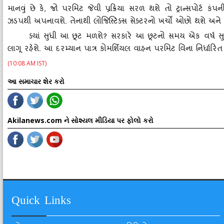
માનવું છે કે, જો પરમિટ જેવી પ્રક્રિયા સરળ થશે તો ટ્રાન્‍સપોર્ટ ક
ઝડપથી અપનાવશે. તેનાથી લોજિસ્‍ટિક્‍સ સેક્‍ટરનો ખર્ચો ઓછો થશે અન
ક્‍યાં સુધી આ છૂટ મળશે
? સરકારે આ છૂટનો સમય એક વર્ષ સુધી
લાગૂ રહેશે. આ દરમ્‍યાન પાત્ર કોમર્શિયલ વાહન પરમિટ વિના નિર્ધાર
(10:08 AM IST)
આ સમાચાર શેર કરો
Akilanews.com ને સોશ્યલ મીડિયા પર ફોલો કરો
Quick Links