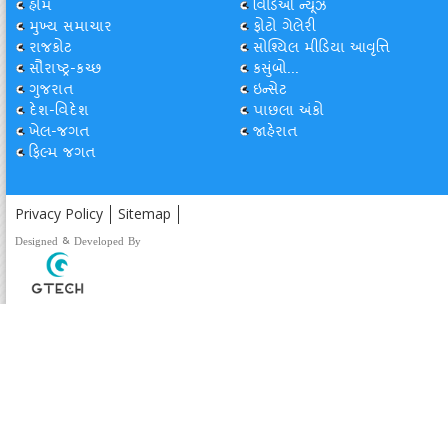
હોમ
વિડિઓ ન્યૂઝ
મુખ્ય સમાચાર
ફોટો ગેલેરી
રાજકોટ
સોશ્યિલ મીડિયા આવૃત્તિ
સૌરાષ્ટ્ર-કચ્છ
કસુંબો...
ગુજરાત
ઇન્સેટ
દેશ-વિદેશ
પાછલા અંકો
ખેલ-જગત
જાહેરાત
ફિલ્મ જગત
Privacy Policy
Sitemap
Designed & Developed By