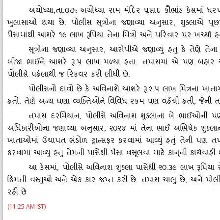
અયોધ્‍યા
,તા.૦૭: અયોધ્‍યા રામ મંદિર પ્રસાદ કૌભાંડ કેસમાં ધ
ખુલાસાઓ થયા છે. પોલીસ સૂત્રોના જણાવ્‍યા અનુસાર, શુક્‍લાએ પૂછપ
પૈસામાંથી આશરે ૧૯ લાખ રૂપિયા તેના મિત્રો અને પરિવાર પર ખર્ચ્‍યા હ
સૂત્રોના જણાવ્‍યા અનુસાર
, આરોપીએ જણાવ્‍યું હતું કે તેણે તેના
બીજા ભાઈને આશરે રૂ.૫ લાખ મળ્‍યા હતા. તપાસમાં એ પણ બહાર આવ્
પોલીસે પહેલાથી જ રિકવર કરી લીધી છે.
પોલીસનો દાવો છે કે અવિનાશે આશરે રૂ.૨.૫ લાખ મિત્રના ખાતામાં
હતો. તેણે અન્‍ય ઘણા વ્‍યક્‍તિઓને વિવિધ રકમ પણ વહેંચી હતી
, જેની 
તપાસ દરમિયાન
, પોલીસે અવિનાશ શુક્‍લાના બે ભાઈઓની પણ 
અધિકારીઓના જણાવ્‍યા અનુસાર, ૨૦૨૪ માં તેના ભાઈ અભિષેક શુક્‍લ
ખાતાઓમાં ઉચાપત ભંડોળ ટ્રાન્‍સફર કરવામાં આવ્‍યું હતું તેની પણ તપાસ
કરવામાં આવ્‍યું હતું તેમની પાસેથી પૈસા વસૂલવા માટે કાનૂની કાર્યવાહી
આ કેસમાં
, પોલીસે અવિનાશ શુક્‍લા પાસેથી ૨૦.૩૯ લાખ રૂપિયા 
કિમતી વસ્‍તુઓ અને એક કાર જપ્ત કરી છે. તપાસ ચાલુ છે, અને પોલીસ
રહી છે
(11:25 AM IST)