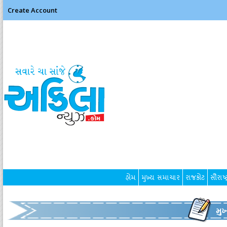
Create Account
હોમ
મુખ્ય સમાચાર
રાજકોટ
સૌરાષ્ટ
મુ