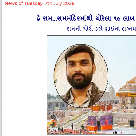
News of Tuesday, 7th July 2026
હે રામ...રામમંદિરમાંથી ચોરેલા ૧૯ લાખ 
દાનની ચોરી કરી ભાઈનાં લગ્નમા